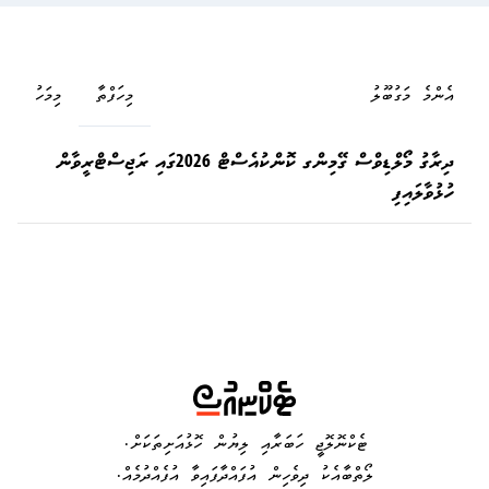
އެންމެ މަގުބޫލު
މިހަފްތާ
މިމަހު
ދިރާގު މޯލްޑިވްސް ގޭމިންގ ކޮންކުއެސްޓް 2026ގައި ރަޖިސްޓްރީވާން
ހުޅުވާލައިފި
ޓެކްނޮލޮޖީ ހަބަރާއި ލިޔުން ހޮޅުއަށިތަކަށް.
ލޯތްބާއެކު ދިވެހިން އުފައްދާފައިވާ އުފެއްދުމެއް.