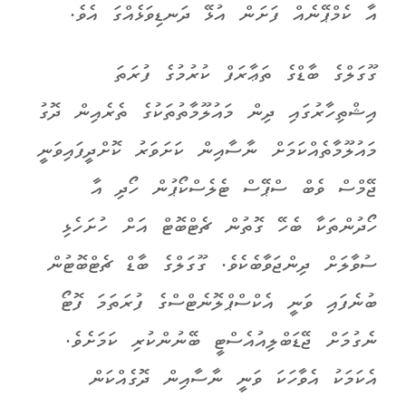
އާ ކެމްޕޭނެއް ފަށަން އުޅޭ ދަނޑިވަޅެއްގަ އެވެ.
ގޫގަލްގެ ބާޑްގެ ތަޢާރަފް ކުރުމުގެ ފުރަތަ
އިޝްތިހާރުގައި ދިން މައުލޫމާތުތަކުގެ ތެރެއިން ދޮގު
މައުލޫމާތެއްކަމަށް ނާސާއިން ކަށަވަރު ކޮށްދީފައިވަނީ
ޖޭމްސް ވެބް ސްޕޭސް ޓެލެސްކޯޕުން ހޯދި އާ
ހޯދުންތަކާ ބެހޭ ގޮތުން ޗެޓްބޮޓް އަށް ހުށަހެޅި
ސުވާލަށް ދިންޖަވާބެކެވެ. ގޫގަލްގެ ބާޑް ޗެޓްބޮޓުން
ބުނެފައި ވަނީ އެކްސްޕްލޮނެޓްސްގެ ފުރަތަމަ ފޮޓޯ
ނެގުމަށް ޖޭޑަބްލިއުއެސްޓީ ބޭނުންކުރި ކަމަށެވެ.
އެކަމަކު އެވާހަކަ ވަނީ ނާސާއިން ދޮގެއްކަން