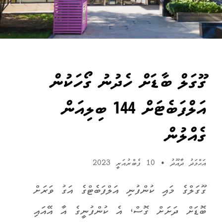
ގޫގަލް ބާޑަށް ހެދުނު ގޯހަކުން
އަލްފަބެޓަށް 144 ބިލިއަން
ގެއްލުން
އަޙްމަދު ދާއޫދު
•
10 ފެބްރުއަރީ 2023
ގޫ
ގަ
ލްގެ މައި ކުންފުނި އަލްފަބެޓްގެ އަގު ވަރަށް
ބޮޑަށް ދަށަށް ގޮސް، އެ ކުންފުނީގެ އާ އޭއައި