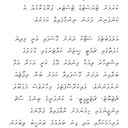
ކުރުމަށް ޓްރަސްޓެޑް ޓެސްޓަރ ޕްރޮގްރާމެއް އެ
ކުންފުނިން ފަށަން ނިންމާފައިވާ ކަމަށެވެ.
އަލްފަބެޓްގެ ސްޓޮކް ދަށަށް ގޮސްފައި ވަނީ މިދިޔަ
ހަފުތާގައި ޗުއްޓީ ސީޒަން ކުއާޓަރުގައި ގޫގަލްގެ
އިޝްތިހާރު ވިއްކާ މިންވަރު އޭގެ ކުރީ އަހަރާ އަޅާ
ބަލާއިރު ދަށަށް ގޮސްފައިވާ ކަމަށް ބުނާ ރިޕޯޓެއް
ނެރުމުންނެވެ. މައިކްރޮސޮފްޓްގެ މިހާރުވެސް މަގުބޫލު
ޗެޓްބޮޓް، ޗެޓްޖީޕީޓީ، އެ ކުންފުނީގެ ބިންގް ސާޗް
އިންޖީނުގައި ހިމެނުމަށް ރާވާފައިވާ ޕްލޭންގެ
ފުރިހަމަކަމާއި އަދި ގިނަ ބައެއްގެ ތަރުހީބު ލިބުމުން