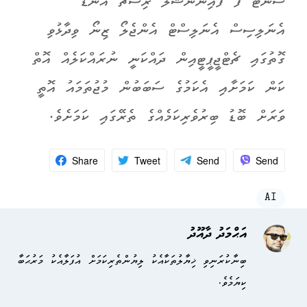
ސެންޓާ ފޯ ފައިނޭންޝަލް ރިސާޗް އެންޑް
އެނަލިސިސް އެނަލިސްޓް އެންޖެލޯ ޒިނޯ ވިދާޅުވި
ގޮތުގައި ޗެޓްޖީޕީޓީއިން ދައްކަނީ ނުރައްކަލެއް އޮތް
ކަން ކަމަށާއި އެކަމުގެ ސަބަބުން މުޖުތަމައު އޮތީ
ވަރަށް ބޮޑު ބިރުވެރިކަމެއްގެ ތެރޭގައި ކަމަށެވެ.
Share
Tweet
Send
Send
AI
އަޙްމަދު ދާއޫދު
ބިނާކުރަނިވި ޚިޔާލުތަކާއެކު ލިޔުންތެރިކަމަށް އުފަލާއެކު މަރުޙަބާ
ކިޔަމެވެ.