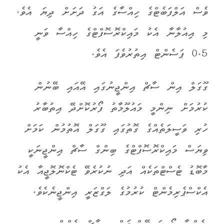
ވެސް އަލްފަބެޓްގެ ހިއްސާގެ އަގު ދަށަށް ދިޔަ އެވެ.
މި އިއުލާނާ އެކު މައިކްރޮސޮފްޓްގެ ހިއްސާ ވަނީ
0.5 ޕަސެންޓް އިތުރުވެފަ އެވެ.
ގޫގަލް އިން ސާޗް އިންޖީނުގައި އޭއައި ބޭނުން
ކުރުމަށް ނިންމީ މައުލޫމާތު ފޯރުކޮށްދޭ އިތުބާރު
ހުރި ވަސީލަތެއްގެ ގޮތުގައި ގޫގަލް އޮތުމުން ކަމަށް
ވިޔަސް މައިކްރޮސޮފްޓްގެ ބިންގް ސާޗް އިންޖީނަކީ
މާބޮޑު ޓެސްޓްތަކެއް އަދި ނުކުރެވޭ ޓެކްނޮލޮޖީއާ އެކު
އެކްސްޕެރިމެންޓް ކުރުމުގެ ލަގްޒަރީ އިންޖީނެކެވެ.