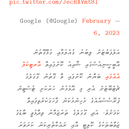
pic.twitter.com/JecHXVmt8l
February
— Google (@Google)
6, 2023
އަލްފަބެޓަށް ލިބުނު ގެއްލުމާއި ގުޅޭގޮތުން
އޭބީސީނިއުސްގައި ޝާއިއު ކޮށްފައިވާ
އާރޓިކަލް
އެއްގައި
ބަޔާން ކޮށްފައި ވާ ގޮތުން ގޫގަލްގެ
ޗެޓްބޮޓަށް އެރި މި އޮޅުމުން ހަރުކަށި ޓެސްޓިން
ޕްރޮސެސްއެއްގެ މުހިންމުކަން ފާހަގަކުރެވިފައިވާ
ކަމަށެވެ. އަދި ގޫގަލްގެ ތަރުޖަމާނު ވިދާޅުވީ ބާޑްގެ
ޖަވާބުތަކުގެ ކޮލިޓީ އާއި ރައްކާތެރިކަން ކަށަވަރު