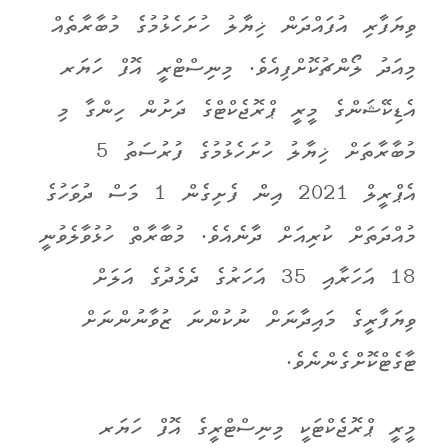
ވިޔަފާރި އުފައްދަން ޚިޔާލު ހުށަހެޅުމުގެ މުބާރާތެއް
މިއަދު ލޯންޗުކޮށްފިއެވެ. މިނިސްޓްރީ އޮފް ހަޔަރ
އެޑިކޭޝަންގެ މީރީ ޕްރޮޖެކްޓްގެ ދަށުން ހިންގާ މި
މުބާރާތަށް ޚިޔާލު ހުށަހެޅުމުގެ ފުރުސަތު 5
އެޕްރީލް 2021 އިން ފެށިގެން 1 މަސް ދުވަހުގެ
މުއްދަތަށް ކުރިއަށް ދާނެއެވެ. މުބާރާތް ހުޅުވާލެވުނީ
18 އަހަރާއި 35 އަހަރުގެ ދެމެދުގެ އަލަށް
ވިޔަފާރީގެ މައިދާނަށް ނުކުންނަ ޒުވާނުންނަށް
ޓާގެޓްކޮށްގެންނެވެ.
މީރީ ޕްރޮޖެކްޓަކީ މިނިސްޓްރީގެ އޮފް ހަޔަރ