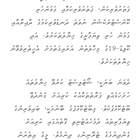
ފަތުރުވެރިކަން، ފަތުރުވެރިކަމާއި ގުޅުންހުރި
ކޮންސްޓްރަކްޝަން ނުވަތަ ދަނޑުވެރިކަމުގެ ދާއިރާއާއި
ގުޅުން ހުރި ވިޔަފާރީގެ ޚިޔާލުތަކަށެވެ. އަދި
ކޮވިޑް-19ގެ މިހާލަތުން އަރައިގަތުމަށް އެހީތެރިވެވޭނެ
ޚިޔާލުތަކަށެވެ.
ދެވަނަ ބަޔަކީ، ޝޯޓްލިސްޓް ކުރެވޭ ޚިޔާލުތައް
ހުށަހަޅުއްވި ފަރާތްތަކާއެކު ކުރިއަށް ގެންދެވޭ
ބޫޓްކޭމްޕެކެވެ. މިބޫޓްކޭމްޕްގެ ބޭނުމަކީ، ބައިވެރިންގެ
ވިޔަފާރިތައް ދެމެހެއްޓެނިވި ގޮތެއްގައި ކުރިއަށް
ގެންދިޔުމުގެ ޓްރޭނިންގ ދިނުމެވެ. މީގެ އިތުރުން