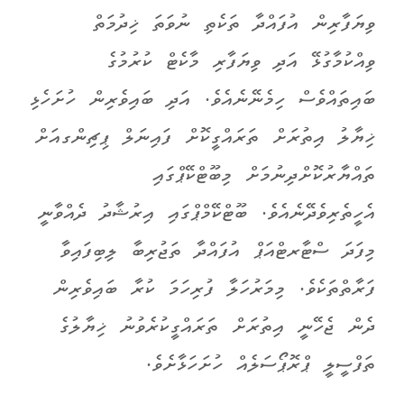
ވިޔަފާރިން އުފައްދާ ތަކެތި ނުވަތަ ޚިދުމަތް
ވިއްކުމާގުޅޭ އަދި ވިޔަފާރި މާކެޓް ކުރުމުގެ
ބައިތައްވެސް ހިމެނޭނެއެވެ. އަދި ބައިވެރިން ހުށަހެޅި
ޚިޔާލު އިތުރަށް ތަރައްގީކޮށް ފައިނަލް ޕިޗިންގއަށް
ތައްޔާރުކޮށްދިނުމަށް މިބޫޓްކޭޕްގައި
އެހީތެރިވެދޭނެއެވެ. ބޫޓްކޭމްޕްގައި އިރުޝާދު ދެއްވާނީ
މިފަދަ ސްޓާރޓްއަޕް އުފައްދާ ތަޖުރިބާ ލިބިފައިވާ
ފަރާތްތަކެވެ. މިމަރުހަލާ ފުރިހަމަ ކުރާ ބައިވެރިން
ދެން ޖެހޭނީ އިތުރަށް ތަރައްގީކުރެވުނު ޚިޔާލުގެ
ތަފްސީލީ ޕްރޮޕޯސަލެއް ހުށަހަޅާށެވެ.