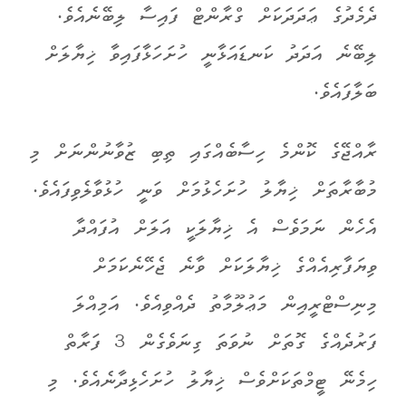
ދެމެދުގެ ޢަދަދަކަށް ގްރާންޓް ފައިސާ ލިބޭނެއެވެ.
ލިބޭނެ އަދަދު ކަނޑައަޅާނީ ހުށަހަޅާފައިވާ ޚިޔާލަށް
ބަލާފައެވެ.
ރާއްޖޭގެ ކޮންމެ ހިސާބެއްގައި ތިބި ޒުވާނުންނަށް މި
މުބާރާތަށް ޚިޔާލު ހުށަހެޅުމަށް ވަނީ ހުޅުވާލެވިފައެވެ.
އެހެން ނަމަވެސް އެ ޚިޔާލަކީ އަލަށް އުފައްދާ
ވިޔަފާރިއެއްގެ ޚިޔާލަކަށް ވާނެ ޖެހޭނެކަމަށް
މިނިސްޓްރީއިން މަޢުލޫމާތު ދެއްވިއެވެ. އަމިއްލަ
ފަރުދެއްގެ ގޮތަށް ނުވަތަ ގިނަވެގެން 3 ފަރާތް
ހިމެނޭ ޓީމްތަކަށްވެސް ޚިޔާލު ހުށަހެޅިދާނެއެވެ. މި