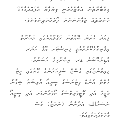
މިމުބާރާތުން އަމާޒުކުރަނީ ވިޔަފާރު އުފެއްދުމާގުޅޭ
ހުނަރުތައް ޒުވާނުންނަށް ފޯރުކޮށްދިނުމަށެވެ.
މިއަދު ހެދުނު ބޭއްވުނު ހަފްލާއެއްގައި މުބާރާތް
އިފްތިތާހްކޮށްދެއްވީ މިނިސްޓަރ އޮފް ހަޔަރ
އެޑިޔުކޭޝަން ޑރ. އިބްރާހިމް ޙަސަނެވެ.
މިއިވެންޓުގައި ގެސްޓް ސްޕީކަރުންގެ ގޮތުގައި ހީޓް
ހެލްތް އެންޑް ފިޓްނަސްގެ ސީއީއޯ ޢާއިޝަތު ޝިފާނާ
ވަޖީހް އަދި ލޮޓީފައިލްސްގެ ކޯފައުންޑަރ އަދި ސީޓީއޯ
ނަސްރުالله އަދުނާނު (ނައްޓު) ވެސް
ވާހަކަދެއްކެވިއެވެ.