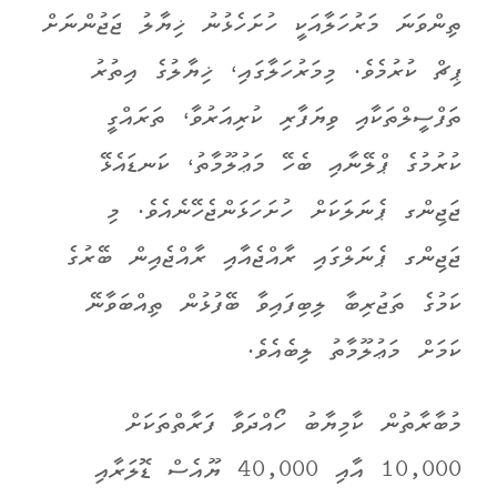
ތިންވަނަ މަރުހަލާއަކީ ހުށަހެޅުނު ޚިޔާލު ޖަޖުންނަށް
ޕިޗް ކުރުމެވެ. މިމަރުހަލާގައި، ޚިޔާލުގެ އިތުރު
ތަފްސީލްތަކާއި ވިޔަފާރި ކުރިއަރުވާ، ތަރައްގީ
ކުރުމުގެ ޕްލޭނާއި ބެހޭ މަޢުލޫމާތު، ކަނޑައެޅޭ
ޖަޖިންގ ޕެނަލަކަށް ހުށަހަޅަންޖެހޭނެއެވެ. މި
ޖަޖިންގ ޕެނަލްގައި ރާއްޖެއާއި ރާއްޖެއިން ބޭރުގެ
ކަމުގެ ތަޖުރިބާ ލިބިފައިވާ ބޭފުޅުން ތިއްބަވާނޭ
ކަމަށް މަޢުލޫމާތު ލިބެއެވެ.
މުބާރާތުން ކާމިޔާބު ހޯއްދަވާ ފަރާތްތަކަށް
10,000 އާއި 40,000 ޔޫއެސް ޑޮލަރާއި