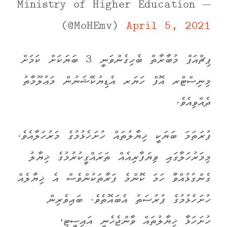
— Ministry of Higher Education
(@MoHEmv)
April 5, 2021
ޕިޗްއަޕް މުބާރާތް ބެހިގެންވަނީ 3 ބަޔަކަށް ކަމަށް
މިނިސްޓްރ އޮފް ހަޔަރ އެޑިޔުކޭޝަނުން މަޢުލޫމާތު
ދެއްވިއެވެ.
ފުރަތަމަ ބަޔަކީ ޚިޔާލުތައް ހުށަހެޅުމުގެ މަރުހަލާއެވެ.
މިމަރުހަލާގައި ވިޔަފާރިއެއް ތަރައްގީކުރުމުގެ ޚިޔާލު
ގެންގުޅުއްވާ ހަމަ ކޮންމެ ފަރާތަކުންވެސް އެ ޚިޔާލެއް
ހުށަހެޅުމުގެ ފުރުސަތު އެބައޮތެވެ. ބައިވެރިން
ހުށަހަޅާ ޚިޔާލުތައް ވާންޖެހެނީ އައިސީޓީ،