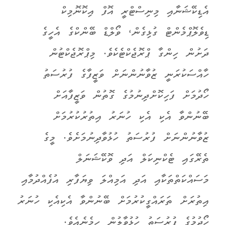
އެޑިކޭޝަނާއި މިނިސްޓްރީ އޮފް އިކޮނޮމިކް
ޑިވެލޮޕްމެންޓް ގުޅިގެން، ވޯލްޑް ބޭންކްގެ އެހީގެ
ދަށުން ހިންގާ ޕްރޮޖެކްޓެކެވެ. މިޕްރޮޖެކްޓުން
ހާއްސަކުރަނީ ޒުވާނުންނަށް ވަޒީފާގެ ފުރުސަތު
ހޯދުމަށް ފަހިކޮށްދިނުމުގެ ގޮތުން ވަޒީފާއަށް
ބޭނުންވާ އެކި އެކި ހުނަރު އިތުރުކުރުމަށް
ޒުވާނުންނަށް ފުރުސަތު ހުޅުވާދިނުމަށެވެ. މީގެ
ތެރޭގައި ޓެކްނިކަލް އަދި ވޮކޭޝަނަލް
މަސައްކަތްތަކާއި އަދި އަމިއްލަ ވިޔަފާރި އުފެއްދުމާއި
އިތުރަށް ތަރައްގީކުރުމަށް ބޭނުންވާ އެކިއެކި ހުނަރު
ހޯދުމުގެ ފުރުސަތު ހުޅުވާލުން ހިމެނެއެވެ.