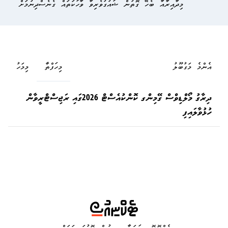
މިދާއިރާއާ ބެހޭ ގޮތުން ޝައުގުވެރިވާ ވާހަކަތައް ގެނެސްދިނުމަށް
އެންމެ މަގުބޫލު
މިހަފްތާ
މިމަހު
ދިރާގު މޯލްޑިވްސް ގޭމިންގ ކޮންކުއެސްޓް 2026ގައި ރަޖިސްޓްރީވާން
ހުޅުވާލައިފި