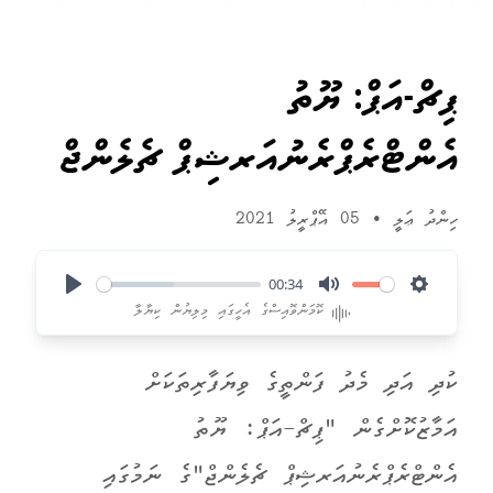
ޕިޗް-އަޕް: ޔޫތު
އެންޓްރެޕްރެނުއަރޝިޕް ޗެލެންޖް
ހިންދު ޢަލީ
•
05 އޭޕްރީލު 2021
00:34
Play
Mute
Settings
ކޮމަންވޮއިސްގެ އެހީގައި މިލިޔުން ކިޔާލާ
ކުދި އަދި މެދު ފަންތީގެ ވިޔަފާރިތަކަށް
އަމާޒުކޮށްގެން "ޕިޗް-އަޕް: ޔޫތު
އެންޓްރެޕްރެނުއަރޝިޕް ޗެލެންޖް"ގެ ނަމުގައި