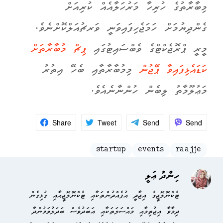
މިބާރާތުގެ ހުރިހާ މަރުހަލާއެއް ކުރިއަށް
ގެންދިޔުމަށް ހަމަޖެހިފައިވަނީ ވަރޗުއަލްކޮށްނެވެ.
މީރީ ޕްރޮޖެކްޓްގެ ވެބްސައިޓުގައި
ޕިޗް މުބާރާތަށް
ކަޑައެޅިފައިވާ ޕޭޖުން
މިމުބާރާތާއި ބެހޭ އިތުރު
މަޢުލޫމާތު ލިބެން ހުންނާނެއެވެ.
Share
Tweet
Send
Send
startup
events
raajje
ހިންދު ޢަލީ
ޓެކްނޮލޮޖީގެ އިޖާދީ އުފެއްދުންތަކާއި ޓެކްނޮލޮޖީއާއި ގުޅިގެން
ދިމާވާ އިޖުތިމާއި މައްސަލަތަކާއި އަބަދުވެސް ބަދަލުވަމުންދާ