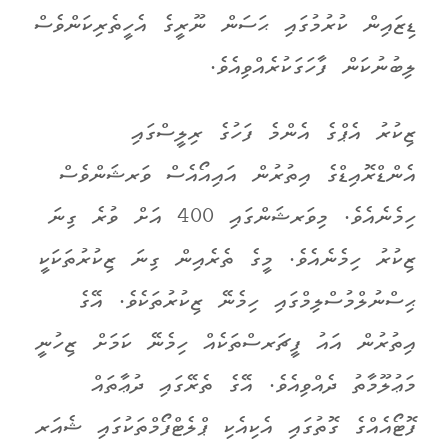
ޑިޒައިން ކުރުމުގައި ޙަސަން ނޫރީގެ އެހީތެރިކަންވެސް
ލިބުނުކަން ފާހަގަކުރެއްވިއެވެ.
ޒިކުރު އެޕްގެ އެންމެ ފަހުގެ ރިލީސްގައި
އެންޑްރޮއިޑްގެ އިތުރުން އައިއޯއެސް ވަރޝަންވެސް
ހިމެނެއެވެ. މިވަރޝަންގައި 400 އަށް ވުރެ ގިނަ
ޒިކުރު ހިމެނެއެވެ. މީގެ ތެރެއިން ގިނަ ޒިކުރުތަކަކީ
ޙިސްނުލްމުސްލިމްގައި ހިމެނޭ ޒިކުރުތަކެވެ. އޭގެ
އިތުރުން އައު ފީޗަރސްތަކެއް ހިމެނޭ ކަމަށް ޒިހުނީ
މަޢުލޫމާތު ދެއްވިއެވެ. އޭގެ ތެރޭގައި ދުޢާތައް
ފޮޓޯއެއްގެ ގޮތުގައި އެކިއެކި ޕްލެޓްފޯމްތަކުގައި ޝެއަރ