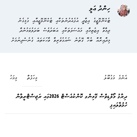
ހިންދު ޢަލީ
ޓެކްނޮލޮޖީގެ އިޖާދީ އުފެއްދުންތަކާއި ޓެކްނޮލޮޖީއާއި ގުޅިގެން
ދިމާވާ އިޖުތިމާއި މައްސަލަތަކާއި އަބަދުވެސް ބަދަލުވަމުންދާ
މިދާއިރާއާ ބެހޭ ގޮތުން ޝައުގުވެރިވާ ވާހަކަތައް ގެނެސްދިނުމަށް
އެންމެ މަގުބޫލު
މިހަފްތާ
މިމަހު
ދިރާގު މޯލްޑިވްސް ގޭމިންގ ކޮންކުއެސްޓް 2026ގައި ރަޖިސްޓްރީވާން
ހުޅުވާލައިފި