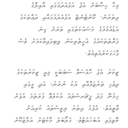
މިހާ ހިސާބަށް އެޕް އުފެއްދުމުގައި އާއިލާގެ
އިތުރުން، ކޮންޓެންޓް އުފެއްދުމުގައާއި ދުޢާތަކުގެ
އަޑުއެޅުމުގެ މަސައްކަތުގައި ވަރަށް ގިނަ
ފަރާތްތަކެއްގެ އެހީތެރިކަން ލިބިފައިވާކަމަށް ވެސް
ފާހަގަކުރެއްވިއެވެ.
ޒިކުރު އެޕް ހާއްސަވާ ސަބަބަކީ މިއީ ޒިކުރުތަކުގެ
ދިވެހި ތަރުޖަމާއާއި އެކު ނެރުނު، އަދި މީގައި
ހިމެނޭ ފަދަ ފީޗަރސްތައް އެކުލެވޭ ފުރަތަމަ އެޕަށް
ވާތީއެވެ. އެޕްގެ އިތުރު ރިލީސްތައް ކުރިއަށް
ރޭވިފައި އެބަހުއްޓެވެ. ގްލޯބަލް މާކެޓަށް އަމާޒުކޮށް