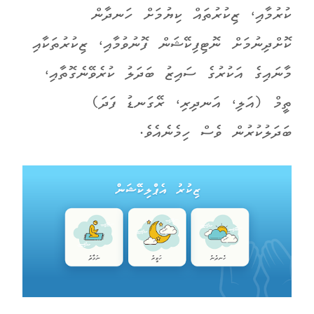
ކުރުމާއި، ޒިކުރުތައް ކިޔުމަށް ހަނދާން
ކޮށްދިނުމަށް ނޮޓިފިކޭޝަން ފޮނުވުމާއި، ޒިކުރުތަކާއި
މާނައިގެ އަކުރުގެ ސައިޒު ބަދަލު ކުރެވޭނެގޮތާއި،
ތީމް (އަލި، އަނދިރި، ރޭގަނޑު ފަދަ)
ބަދަލުކުރުން ވެސް ހިމެނެއެވެ.