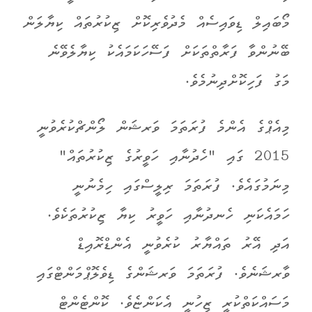
މޯބައިލް ޑިވައިސެއް މެދުވެރިކޮށް ޒިކުރުތައް ކިޔާލަން
ބޭނުންވާ ފަރާތްތަކަށް ފަސޭހަކަމައެކު ކިޔާލެވޭނެ
މަގު ފަހިކޮށްދިނުމެވެ.
މިއެޕްގެ އެންމެ ފުރަތަމަ ވަރޝަން ލޯންޗްކުރެވުނީ
2015 ގައި "ހެދުނާއި ހަވީރުގެ ޒިކުރުތައް"
މިނަމުގައެވެ. ފުރަތަމަ ރިލީސްގައި ހިމެނުނީ
ހަމައެކަނި ހެނދުނާއި ހަވީރު ކިޔާ ޒިކުރުތަކެވެ.
އަދި އޭރު ތައްޔާރު ކުރެވުނީ އެންޑްރޮއިޑް
ވާރޝަނެވެ. ފުރަތަމަ ވަރޝަންގެ ޑިވެލޮޕްމަންޓްގައި
މަސައްކަތްކުރީ ޒިހުނީ އެކަންޏެވެ. ކޮންޓެންޓް