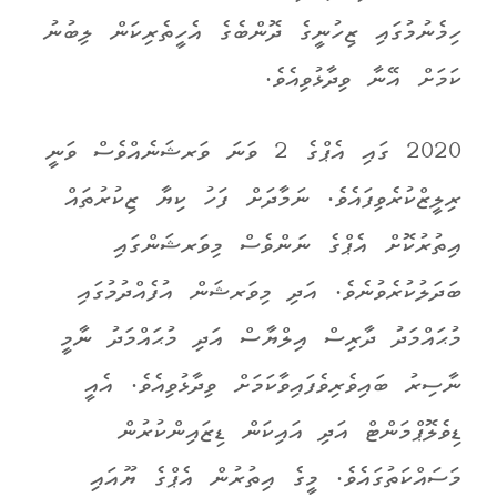
ހިމެނުމުގައި ޒިހުނީގެ ދޮންބެގެ އެހީތެރިކަން ލިބުނު
ކަމަށް އޭނާ ވިދާޅުވިއެވެ.
2020 ގައި އެޕްގެ 2 ވަނަ ވަރޝަނެއްވެސް ވަނީ
ރިލީޒްކުރެވިފައެވެ. ނަމާދަށް ފަހު ކިޔާ ޒިކުރުތައް
އިތުރުކޮށް އެޕްގެ ނަންވެސް މިވަރޝަންގައި
ބަދަލުކުރެވުނެވެ. އަދި މިވަރޝަން އުފެއްދުމުގައި
މުޙައްމަދު ދާރިސް އިލްޔާސް އަދި މުޙައްމަދު ނާމީ
ނާސިރު ބައިވެރިވެފައިވާކަމަށް ވިދާޅުވިއެވެ. އެއީ
ޑިވެލޮޕްމަންޓް އަދި އައިކަން ޑިޒައިންކުރުން
މަސައްކަތުގައެވެ. މީގެ އިތުރުން އެޕްގެ ޔޫއައި