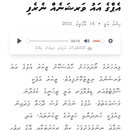
އެޕްގެ އައު ވަރޝަނެއް ނެރެފި
ހިންދު ޢަލީ
•
14 އޭޕްރީލު 2021
04:10
Play
Mute
Settings
ކޮމަންވޮއިސްގެ އެހީގައި މިލިޔުން ކިޔާލާ
މިއަހަރުގެ ރޯދަމަހަށް ހާއްސަކޮށް ޒިކުރު އެޕްގެ އައު
ވަރޝަނެއް ރިލީޒްކޮށްފިއެވެ. ޒިކުރު އެޕަކީ
ސޮފްޓްވެއަރ ޑިވެލޮޕަރ ޢަލީ ޒިހުނީގެ ކުޅަދާނަ
މަސައްކަތެވެ. އެޕްގެ ނަމުން ވެސް ދޭހަވާ ފަދައިން
މިއެޕަކީ ހެނދުނާއި ހަވީރުގެ ޒިކުރުތައް، އަދި
ނަމާދު ނިންމުމަށްފަހު ކިޔާ ޒިކުރުތަކާއި އޭގެ ދިވެހި