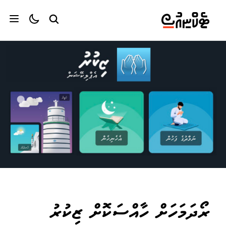
ރޯދަމަހަށް ހާއްސަކޮށް ޒިކުރު