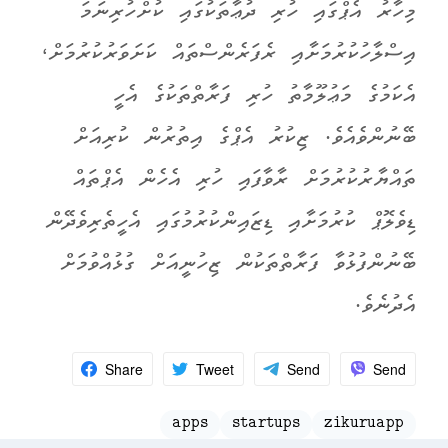
މިހާރު އެޕްގައި ހުރި ދުޢާތަކުގައި ކުށްހުރިނަމަ
އިސްލާހުކުރުމަށާއި ރެފަރެންސްތައް ކަށަވަރުކުރުމަށް،
އެކަމުގެ މަޢުލޫމާތު ހުރި ފަރާތްތަކުގެ އެހީ
ބޭނުންވެއެވެ. ޒިކުރު އެޕްގެ އިތުރުން ކުރިއަށް
ތައްޔާރުކުރުމަށް ރާވާފައި ހުރި އެހެން އެޕްތައް
ޑިވެލޮޕް ކުރުމަށާއި ޑިޒައިންކުރުމުގައި އެހީތެރިވެދޭން
ބޭނުންފުޅުވާ ފަރާތްތަކުން ޒިހުނީއަށް ގުޅުއްވުމަށް
އެދުނެވެ.
Share
Tweet
Send
Send
apps
startups
zikuruapp