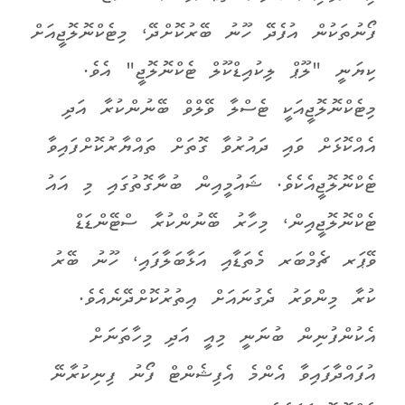
ފޯނުތަކުން އުފެދޭ ހޫނު ބޭރުކޮށްދޭ، މިޓެކްނޮލޮޖީއަށް
ކިޔަނީ "ލޫޕް ލިކުއިޑްކޫލް ޓެކްނޮލޮޖީ" އެވެ.
މިޓެކްނޮލޮޖީއަކީ ޓެސްލާ ވޭލްވް ބޭނުންކުރާ އަދި
އެއްކޮޅަށް ވައި ދައުރުވާ ގޮތަށް ތައްޔާރުކޮށްފައިވާ
ޓެކްނޮލޮޖީއެކެވެ. ޝައުމީއިން ބުނާގޮތުގައި މި އައު
ޓެކްނޮލޮޖީއިން، މިހާރު ބޭނުންކުރާ ސްޓޭންޑަޑް
ވޭޕަރ ޗެމްބަރ މެތަޑާއި އަޅާބަލާފައި، ހޫނު ބޭރު
ކުރާ މިންވަރު ދެގުނައަށް އިތުރުކޮށްދޭނެއެވެ.
އެކުންފުނިން ބުނަނީ މިއީ އަދި މިހާތަނަށް
އުފައްދާފައިވާ އެންމެ އެފިޝެންޓް ފޯނު ފިނިކުރާނޭ