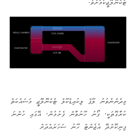
ޓެކްނޮލޮޖީކަމަށެވެ.
މިދެންނެވުނު ލޫޕް ލިކުއިޑްކޫލް ޓެކްނޮލޮޖީ މަސައްކަތް
ކުރާގޮތަކީ، ފޯނު ހޫނުވާން ފެށުމުން، އޭގައި ހުންނަ
ފިނިކޮށްދޭ އެޖެންޓް ހޫނު ސަހަރައްދަށް