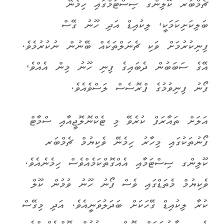
ޗެމްބަރ ކޫލިންގ ސިސްޓަމްގައި ހިމެނޭ
ބަލިކަށިކަމަކީ، ލިކުއިޑް އަދި ހޫނު ގޭސް
ފިނިކުރުމަށް ވަކި ޗެނަލްތަކެއް ބޭނުން ނުކުރުމެވެ.
އޭގެ ސަބަބުން ދެބައިގެ ފިނި ހޫނު މިން އެއްވެ،
ފޯނު ފިނިވުމުގެ ޕްރޮސެސް ލަސްވެއެވެ.
އަލަށް ތައާރަފް ކުރެވޭ މި ޓެކްނޮލޮޖީއާއި ސްމާޓް
ފޯނުތަކުގައި މިހާރު ހިމެނޭ ވެކިޔުމް ޗެމްބަރ
ކޫލިންގ ސިސްޓަމާއި އެއްގޮތްކަމެއްވެސް ހިމެނެއެވެ.
ވެކިޔުމް މެތަޑްގައި ވެސް ފޯނު ހޫނު ވުމުން ކޫލް
ކުރާ ލިކުއިޑް ގޭހަކަށް ބަދަލުވަނީއެވެ. އަދި މިގޭސް