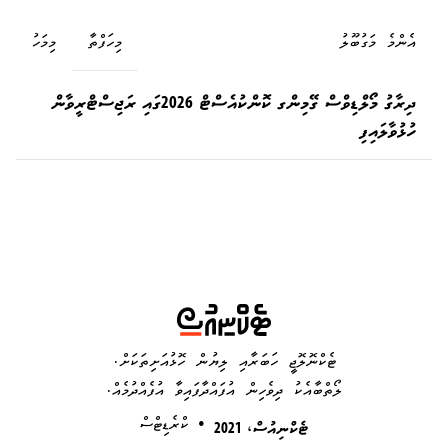
އެންމެ މަގުބޫލު
މިހަފްތާ
މިމަހު
ދިރާގު މޯލްޑިވްސް ގޭމިންގ ކޮންކުއެސްޓް 2026ގައި ރަޖިސްޓްރީވާން
ހުޅުވާލައިފި
ޓެކްނޮލޮޖީ ހަބަރާއި ލިޔުން ހޮޅުއަށިތަކަށް.
ލޯތްބާއެކު ދިވެހިން އުފައްދާފައިވާ އުފެއްދުމެއް.
•
ކްރެޑިޓްސް
ޓެކްނިއުސް، 2021