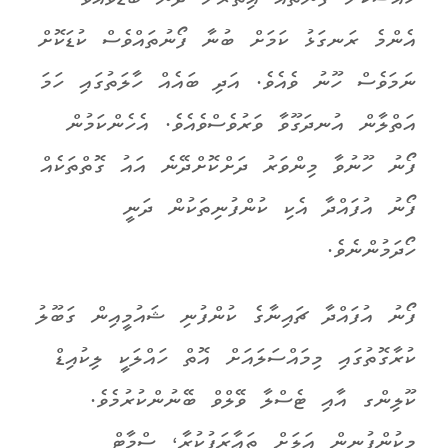
އެންމެ ރަނގަޅު ކަމަށް ބުނާ ފޯނުތައްވެސް ކުޑަކޮށް
ނަމަވެސް ހޫނު ވެއެވެ. އަދި ބައެއް ހާލަތުގައި ހަމަ
އަތްލާން އުނދަގޫވާ ވަރުވެސްވެއެވެ. އެހެންކަމުން
ފޯނު ހޫނުވާ މިންވަރު ދަށްކޮށްދޭނެ އައު ގޮތްތަކެއް
ފޯނު އުފައްދާ އެކި ކުންފުނިތަކުން ދަނީ
ހޯދަމުންނެވެ.
ފޯނު އުފައްދާ ޗައިނާގެ ކުންފުނި ޝައުމީއިން ގަބޫލު
ކުރާގޮތުގައި މިމައްސަލައަށް އޮތް ހައްލަކީ ލިކުއިޑް
ކޫލިންގ އާއި ޓެސްލާ ވޭލްވް ބޭނުންކުރުމެވެ.
މިކުންފުނިން އަލަށް ތަޢާރަފުކުރާ، ސްމާޓް