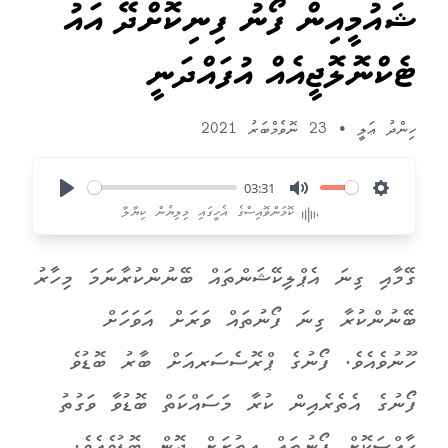
ޝައުމީއިން ފޯނު ފިނިކޮށްދޭ އައު
ޓެކްނޮލޮޖީއެއް އުފައްދަނީ
ހިންދު ޢަލީ
•
23 ނޮވެމްބަރު 2021
03:31
Play
Mute
Settings
ކޮމަންވޮއިސްގެ އެހީގައި މިލިޔުން ކިޔާލާ
ގޭމާއި ގިނަ އެޕްލިކޭޝަންތައް ބޭނުންކުރާނަމަ މިހާރު
ބޭނުންކުރާ ގިނަ ފޯނުތައް ވަރަށް އަވަހަށް
ހޫނުވެއެވެ. ފޯނުގެ ޕްރޮސެސަރއަށް ބާރު ބޮޑުވެ
ފޯނުގެ އެތެރެއިން ކުރާ މަސައްކަތް ބޮޑުވާ ވަގުތު
ހާއްސަކޮށް ފޯނުތައް އިތުރަށް ދޮން ބޮޑުވެއެވެ.