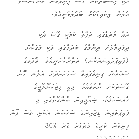
އެކި ހިސާބުތަކަށް ގޮސް ފިނިވުމުން ކޮންޑެންސްވެ
އަލުން ލިކުއިޑަކަށް ބަދަލުވަނީއެވެ.
އައު މެތަޑުގައި ތަފާތު ކަމަކީ ގޭސް އެކި
ދިމަދިމާލަށް ދިޔުމުގެ ބަދަލުގައި ވަކި މަގަކުން
(ޕައިޕްލައިންއަކުން) ދަތުރުކުރަނީއެވެ. ވޭލްވްގެ
ސަބަބުން ފިނިވެފައިވާ ސަހަރައްދަށް އަލުން ހޫނު
ގޭސްތަކަށް ނުދެވެއެވެ. މިއީ މިޓެކްނޮލޮޖީގެ
ހާއްސަކަމެވެ. ޝިއޯމީއިން ބުނާގޮތުގައި މި
ޕައިޕްލައިން ޑިޒައިންގެ ސަބަބުން އެކަނި ވެސް ފޯނު
ފިނިވުން ކުރީގެ މެތަޑަށް ވުރެ %30