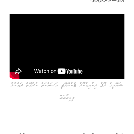
އަވަސްކޮށްދެއެވެ.
ޝައޮމީގެ ލޫޕް ލިކުއިޑްކޫލް ޓެކްނޮލޮޖީ މަސައްކަތް ކުރާގޮތް ދައްކާލާ
ވީޑިއޯއެއް