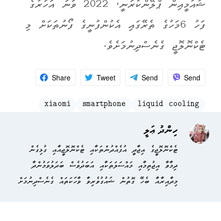
ޝައުމީއިން ޕްލޭންކުރަނީ، 2022 ވަނަ އަހަރުގެ
ފަހު 6މަހުގެ ތެރޭގައި އެކުންފުނީގެ ފޯނުތަކަށް މި
ޓެކްނޮލޮޖީ ގެނެސްދިނުމަށެވެ.
Share
Tweet
Send
Send
xiaomi
smartphone
liquid cooling
ހިންދު ޢަލީ
ޓެކްނޮލޮޖީގެ އިޖާދީ އުފެއްދުންތަކާއި ޓެކްނޮލޮޖީއާއި ގުޅިގެން
ދިމާވާ އިޖުތިމާއި މައްސަލަތަކާއި އަބަދުވެސް ބަދަލުވަމުންދާ
މިދާއިރާއާ ބެހޭ ގޮތުން ޝައުގުވެރިވާ ވާހަކަތައް ގެނެސްދިނުމަށް