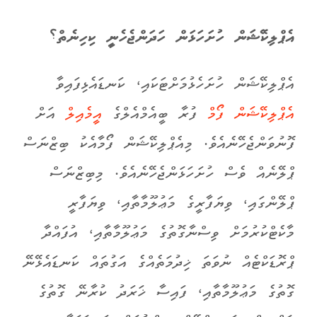
އެޕްލިކޭޝަން ހުށަހަޅަން ހަދަންޖެހެނީ ކިހިނެތް؟
އެޕްލިކޭޝަން ހުށަހެޅުމަށްޓަކައި، ކަނޑައެޅިފައިވާ
އެޕްލިކޭޝަން ފޯމް
ފުރާ ބީއެމްއެލްގެ
އީމެއިލް
އަށް
ފޮނުވަންޖެހޭނެއެވެ. މިއެޕްލިކޭޝަން ފޯމާއެކު ބިޒްނަސް
ޕްލޭނެއް ވެސް ހުށަހަޅަންޖެހޭނެއެވެ. މިބިޒްނަސް
ޕްލޭންގައި، ވިޔަފާރީގެ މަޢުލޫމާތާއި، ވިޔަފާރީ
މާކެޓްކުރުމަށް ވިސްނާގޮތުގެ މަޢުލޫމާތާއި، އުފައްދާ
ޕްރޮޑަކްޓެއް ނުވަތަ ޚިދުމަތެއްގެ އަގުތައް ކަނޑައެޅޭނޭ
ގޮތުގެ މަޢުލޫމާތާއި، ފައިސާ ޚަރަދު ކުރާނޭ ގޮތުގެ