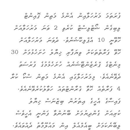
ފުރަތަމަ މަރުހަލާއިން އެންމެ މަތިން ޕޮއިންޓް
ލިބިގެން ޝޯޓްލިސްޓް ކުރެވި 2 ވަނަ މަރުހަލާއަށް
ހޮވޭނީ 10 އެޕްލިކޭޝަނެވެ. ދެވަނަ މަރުހަލާއަށް
ހޮވޭ ފަރާތްތަކަށް ވިޔަފާރި ޚިޔާލު ހުށަހެޅުމަށް 30
މިނެޓްގެ ޕްރެޒެންޓޭޝަނެއް ހުށަހެޅުމުގެ ފުރުސަތު
ދެވޭނެއެވެ. މިމަރުހަލާގައި އެންމެ މަތިން ސްކޯ ކުރާ
4 ފަރާތެއް ހޮވާ ގްރާންޓްތައް ހަވާލުކުރެވޭނެއެވެ.
ފައިސާގެ އެހީގެ އިތުރުން ބިޒްނަސް ޚިޔާލު
ކުރިއަށް ގެންދިޔުމަށް ބޭނުންވާ ފަންނީ އެހީވެސް
ލިބޭނެކަމަށް ބީއެމްއެލް އިން މައުލޫމާތު ދެއްވައެވެ.