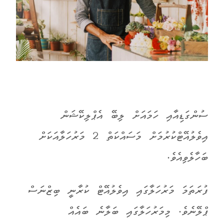
ސުންގަޑިއާއި ހަމައަށް ލިބޭ އެޕްލިކޭޝަން
އިވެލުއޭޓްކުރުމަށް މަސައްކަތް 2 މަރުހަލާއަކަށް
ބަހާލެވިއެވެ.
ފުރަތަމަ މަރުހަލާގައި އިވެލުއޭޓް ކުރާނީ ބިޒްނަސް
ޕްލޭނެވެ. މިމަރުހަލާގައި ބަލާނެ ބައެއް