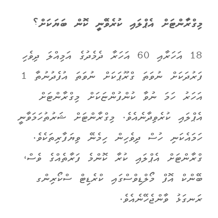
މިގްރާންޓަށް އެޕްލައި ކުރެވޭނީ ކޮން ބަޔަކަށް؟
18 އަހަރާއި 60 އަހަރާ ދެމެދުގެ އަމިއްލަ ދިވެހި
ފަރުދަކަށް ނުވަތަ ގްރޫޕަކަށް ނުވަތަ އުފެދުނުތާ 1
އަހަރު ހަމަ ނުވާ ކުންފުންޏަކަށް މިގްރާންޓަށް
އެޕްލައި ކުރެވިދާނެއެވެ. މިގްރާންޓަށް ޝަރުތުހަމަވާނީ
ހަމައެކަނި ހުސް ދިވެހިން ހިމެނޭ ވިޔަފާރިތަކެވެ.
ގްރާންޓަށް އެޕްލައި ކުރާ ކޮންމެ ފަރާތެއްގެ ވެސް،
ބޭންކް އޮފް މޯލްޑިވްސްގައި ކްރެޑިޓް ސްކޯރިންގ
ރަނގަޅު ވާންޖެހޭނެއެވެ.