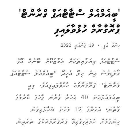
'ބީއެމްއެލް ސްޓާޓްއަޕް ގްރާންޓް'
ޕްރޮގްރާމް ހުޅުވާލައިފި
ހިންދު ޢަލީ
•
19 ޖެނުއަރީ 2022
ސްޓާޓްއަޕް ވިޔަފާރިތަކަށް އަމާޒުކޮށް ބޭންކް އޮފް
މޯލްޑިވްސް އިން ހިލޭ އެހީދޭ "ބީއެމްއެލް ސްޓާޓްއަޕް
ގްރާންޓް" ޕްރޮގްރާމެއް ހުޅުވާލައިފިއެވެ. މިއީ
ބީއެމްއެލްއަށް 40 އަހަރު ފުރުން ފާހަގަ ކުރުމުގެ
ގޮތުން، އަހަރުގެ 12 މަހަށް ބަހާލައިގެން
ހިންގުމަށް ހަމަޖެހިފައިވާ ޕްރޮގްރާމްތަކުގެ ތެރެއިން