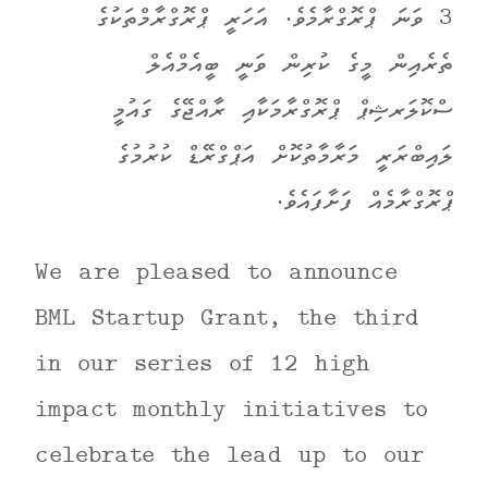
3 ވަނަ ޕްރޮގްރާމެވެ. އަހަރީ ޕްރޮގްރާމްތަކުގެ
ތެރެއިން މީގެ ކުރިން ވަނީ ބީއެމްއެލް
ސްކޮލަރޝިޕް ޕްރޮގްރާމަކާއި ރާއްޖޭގެ ގައުމީ
ލައިބްރަރީ މަރާމާތުކޮށް އަޕްގްރޭޑް ކުރުމުގެ
ޕްރޮގްރާމެއް ފަށާފައެވެ.
We are pleased to announce
BML Startup Grant, the third
in our series of 12 high
impact monthly initiatives to
celebrate the lead up to our