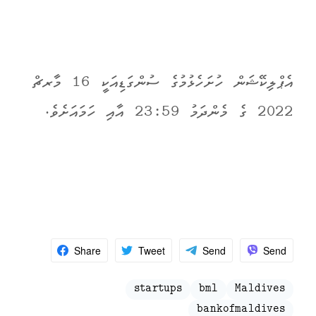
އެޕްލިކޭޝަން ހުށަހެޅުމުގެ ސުންގަޑިއަކީ 16 މާރޗް
2022 ގެ މެންދަމު 23:59 އާއި ހަމައަށެވެ.
Share
Tweet
Send
Send
startups
bml
Maldives
bankofmaldives