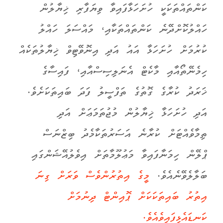
ކަންތައްތަކަކީ ހުށަހަޅާފައިވާ ވިޔަފާރި ޚިޔާލުން
ހައްލުކޮށްދޭނެ ކަންތައްތަކާއި، މައްސަލަ ހައްލު
ކުރުމަށް ހުށަހަޅާ އައު އަދި އިނޮވޭޓިވް ޚިޔާލުތަކެއް
ހިމެނޭތޯއާއި މާކެޓް އެނަލިސިސްއާއި، ފައިސާގެ
ޚަރަދު ކުރާގެ ގޮތުގެ ތަފްސީލު ފަދަ ބައިތަކަށެވެ.
އަދި ހުށަހަޅާ ޚިޔާލުން މުޖުތަމަޢަށް އަދި
ތިމާވެއްޓަށް ކުރާނެ އަސަރުތަކާމެދު ބިޒްނަސް
ޕްލޭން ހިމަނާފައިވާ މަޢުލޫމާތަށް އިވެލުއޭޝަންގައި
ބަލާލެވޭނެއެވެ.
މީގެ އިތުރުންވެސް ވަރަށް ގިނަ
އިތުރު ބައިތަކަކަށް ޕޮއިންޓް ދިނުމަށް
ކަނޑައެޅިފައިވެއެވެ.