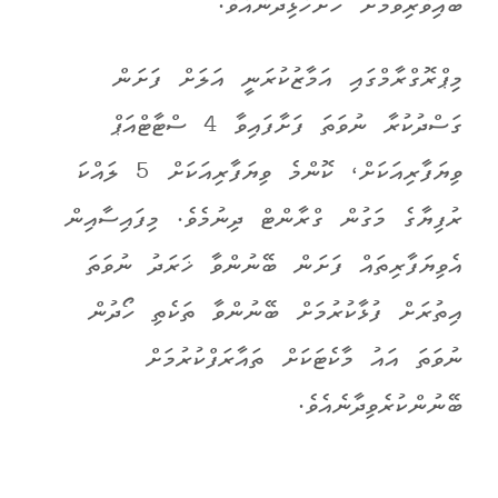
ބައިވެރިވުމަށް ހުށަހެޅިދާނެއެވެ.
މިޕްރޮގްރާމްގައި އަމާޒުކުރަނީ އަލަށް ފަށަން
ގަސްދުކުރާ ނުވަތަ ފަށާފައިވާ 4 ސްޓާޓްއަޕް
ވިޔަފާރިއަކަށް، ކޮންމެ ވިޔަފާރިއަކަށް 5 ލައްކަ
ރުފިޔާގެ މަގުން ގްރާންޓް ދިނުމެވެ. މިފައިސާއިން
އެވިޔަފާރިތައް ފަށަން ބޭނުންވާ ޚަރަދު ނުވަތަ
އިތުރަށް ފުޅާކުރުމަށް ބޭނުންވާ ތަކެތި ހޯދުން
ނުވަތަ އައު މާކެޓަކަށް ތައާރަފްކުރުމަށް
ބޭނުންކުރެވިދާނެއެވެ.