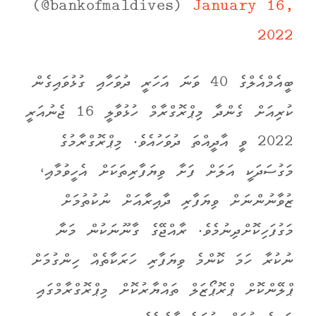
(@bankofmaldives)
January 16,
2022
ބީއެމްއެލްގެ 40 ވަނަ އަހަރީ ދުވަހާއި ގުޅުވައިގެން
ކުރިއަށް ގެންދާ މިޕްރޮގްރާމް ހުޅުވާލީ 16 ޖެނުއަރީ
2022 ވީ އާދީއްތަ ދުވަހުއެވެ. މިޕްރޮގްރާމުގެ
މަގުސަދަކީ އަލަށް ފަށާ ވިޔަފާރިތަކަށް އެހީވުމާއި،
ޒުވާނުންނަށް ވިޔަފާރި ދާއިރާއަށް ނުކުތުމަށް
މަގުފަހިކޮށްދިނުމެވެ. ރާއްޖޭގެ ގާނޫނަކުން މަނާ
ނުކުރާ ހަމަ ކޮންމެ ވިޔަފާރި ހަރަކާތެއް ހިންގުމަށް
ޕްލޭންކޮށް ޕްރޮޕޯޒަލް ތައްޔާރުކޮށް މިޕްރޮގްރާމްގައި