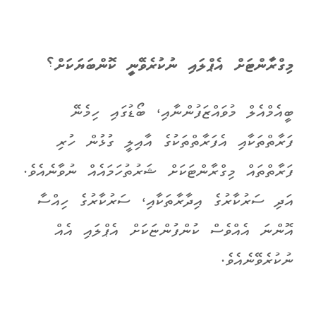
މިގްރާންޓަށް އެޕްލައި ނުކުރެވޭނީ ކޮންބަޔަކަށް؟
ބީއެމްއެލް މުވައްޒަފުންނާއި، ބޯޑުގައި ހިމެނޭ
ފަރާތްތަކާއި އެފަރާތްތަކުގެ އާއިލީ ގުޅުން ހުރި
ފަރާތްތައް މިގްރާންޓަކަށް ޝަރުތުހަމައެއް ނުވާނެއެވެ.
އަދި
ސަރުކާރުގެ އިދާރާތަކާއި، ސަރުކާރުގެ ހިއްސާ
އޮންނަ އެއްވެސް ކުންފުންޏަކަށް އެޕްލައި އެއް
ނުކުރެވޭނެއެވެ.