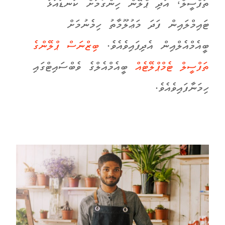
ތަފްސީލް، އަދި ޕްލޭން ހިންގުމަށް ކަނޑައަޅާ
ޓައިމްލައިން ފަދަ މަޢުލޫމާތު ހިމެނުމަށް
ބީއެމްއެލްއިން އެދިފައިވެއެވެ.
ބިޒްނަސް ޕްލޭންގެ
ތަފްސީލް ޓެމްޕްލޭޓެއް
ބީއެމްއެލްގެ ވެބްސައިޓްގައި
ހިމަނާފައިވެއެވެ.