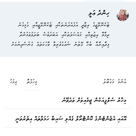
ހިންދު ޢަލީ
ޓެކްނޮލޮޖީގެ އިޖާދީ އުފެއްދުންތަކާއި ޓެކްނޮލޮޖީއާއި ގުޅިގެން
ދިމާވާ އިޖުތިމާއި މައްސަލަތަކާއި އަބަދުވެސް ބަދަލުވަމުންދާ
މިދާއިރާއާ ބެހޭ ގޮތުން ޝައުގުވެރިވާ ވާހަކަތައް ގެނެސްދިނުމަށް
އެންމެ މަގުބޫލު
މިހަފްތާ
މިމަހު
މިހާރު ސެލްފީއަކުން ޖީމެއިލަށް ވަދެވޭނެ
އޭއައި އެޖެންޓުންގެ ކޮންޓްރޯލް ގެއްލި ސައިބާ ހަމަލާތައް އިތުރުވަނީ