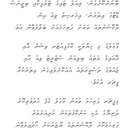
ބޭނުންކޮށްގެން، ރިއަލް ޓައިމް ޓްރެފިކާއި ބިޒީނަސް
ޑޭޓާގެ އިތުރުން، އިމަރސިވް ވިއު އިން
ލޮކޭޝަންތައް ވަރަށް ފުރިހަމައަށް ބަލާލެވޭނެ އެވެ.
ގޫގުލްގެ މި ޚިޔާލަކީ ކޮމްޕިއުޓަރ ވިޝަން އާއި
އޭއައިގެ އެތައް ބިލިއަން ސްޓްރީޓް ވިއު އާއި
ޖައްވުގެ ތަސްވީރުތައް އެއްކޮށްލައިގެން އިތުރުކުރާ
ފީޗަރ އެކެވެ.
މިފީޗަރ ފުރިހަމަ ވުމުން ގޫގުލް މެޕް މެދުވެރިކޮށް
ދުނިޔޭގެ އެކި ކަންކޮޅުތަކުން ކުރިއަށްވުރެ
ފުރިހަމަކޮށް ލޮކޭޝަންތައް ޔޫޒަރަކަށް ހޯދައިލެވޭނެ