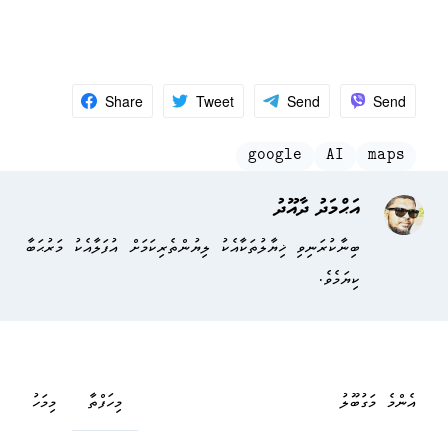
Share
Tweet
Send
Send
google
AI
maps
އަޙްމަދު ދާއޫދު
ބިނާކުރަނިވި ޚިޔާލުތަކާއެކު ލިޔުންތެރިކަމަށް އުފަލާއެކު މަރުޙަބާ
ކިޔަމެވެ.
އެންމެ މަގުބޫލު
މިހަފްތާ
މިމަހު