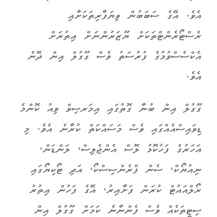
އެވެ. އޭގެ ސަބަބުން ވިޔަފާރިތަކަށާއި
ރެސްޓޯރެންޓްތަކަށް ޔޫޒަރުންނަށް އިތުރަށް
އެކްސެސްވުމުގެ ފުރުސަތު ވެސް ގޫގުލް އިން ދޭނެ
އެވެ.
ގޫގުލް އިން ބުނާ ގޮތުގައި އިމަރސިވް ވިއު ކޮންމެ
ޑިވައިސްއެއްގައި ވެސް މަސައްކަތް ކުރާނެ އެވެ. މި
އަހަރުގެ ފަހުކޮޅު ލޮސް އެންޖެލިސް، ލަންޑަން،
ނިއުޔޯކް، ސެން ފްރެންސިސްކޯ، އަދި ޓޯކިޔޯގައި
ރޯލްއައުޓް ކުރަން ފަށާއިރު، އޭގެ ފަހުން އިތުރު
ސިޓީތަކެއް ވެސް ފެންނާނެ ކަމަށް ގޫގުލް އިން