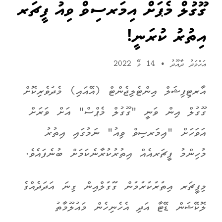
ގޫގުލް މެޕަށް އިމަރސިވް ވިއު ފީޗަރ
އިތުރު ކުރަނީ!
އަޙްމަދު ދާއޫދު
•
14 މޭ 2022
އާރޓިފިޝަލް އިންޓެލިޖެންޓް (އޭއައި) މެދުވެރިކޮށް
ގޫގުލް އިން ވަނީ "ގޫގުލް މެޕްސް" އަށް ވަރަށް
އަވަހަށް "އިމަރސިވް ވިއު" ނަމުގައި އިތުރު
މުހިންމު ފީޗަރއެއް އިތުރުކުރާނެކަމަށް ބުނެފައެވެ.
މިފީޗަރ އިތުރުކުރުމުން ގޫގުލްއިން ގިނަ އަދަދެއްގެ
ލޮކޭޝަން ޑޭޓާ އަދި އެހެނިހެން މައުލޫމާތު