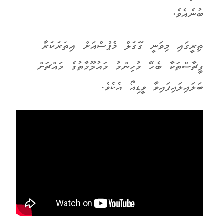
ބުނެއެވެ.
ތިރީގައި މިވަނީ ގޫގުލް މެޕްސްއަށް އިތުރުކުރާ
ފީޗާސްތަކާ ބެހޭ މުހިންމު މައުލޫމާތުގެ މައްޗަށް
ބަލައިލައިފައިވާ ވީޑިއޯ އެކެވެ.