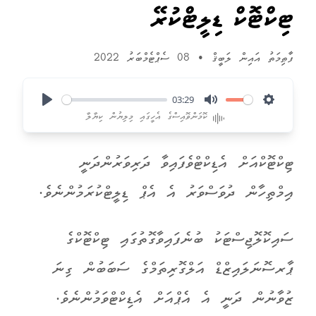
ޓިކްޓޮކް ޑިލީޓްކުރޭ
ފާޠިމަތު އައިން ލަބީޤް
•
08 ސެޕްޓެމްބަރު 2022
03:29
Play
Mute
Settings
ކޮމަންވޮއިސްގެ އެހީގައި މިލިޔުން ކިޔާލާ
ޓިކްޓޮކްއަށް އެޑިކްޓްވެފައިވާ ދަރިވަރުންދަނީ
އިމްތިހާން ދުވަސްވަރު އެ އެޕް ޑިލީޓްކުރަމުންނެވެ.
ސައިކޮލޮޖިސްޓަކު ބުނެފައިވާގޮތުގައި ޓިކްޓޮކްގެ
ޕާރސޮނަލައިޒްޑް އަލްގޮރިތަމްގެ ސަބަބުން ގިނަ
ޒުވާނުން ދަނީ އެ އެޕްއަށް އެޑިކްޓްވަމުންނެވެ.