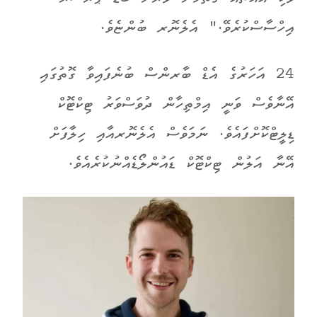
އިހްސާސްކުރެވޭ." އެލެނޮރ ބުންޏެވެ.
24 އަހަރުގެ އެޑް ބާރންސް ބުނެފައިވާ ގޮތުގައި
އޭނާވެސް ވަނީ އިމްތިހާން ދުވަސްވަރު ޓިކްޓޮކް
ޑިލީޓްކޮށްފައެވެ. ނަމަވެސް އެލެނޮރއާއި ހިލާފަށް
އޭނާ އަލުން ޓިކްޓޮކް ޑައުންލޯޑެއްނުކުރެއެވެ.