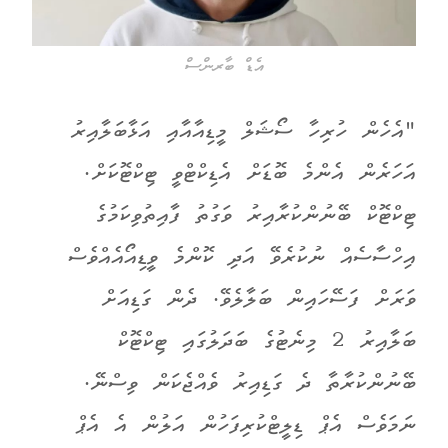
އެޑް ބާރންސް
"އެހެން ހުރިހާ ސޯޝަލް މީޑިއާއާއި އަޅާބަލާއިރު
އަހަރެން އެންމެ ބޮޑަށް އެޑިކްޓްވީ ޓިކްޓޮކަށް.
ޓިކްޓޮކް ބޭނުންކުރާއިރު ވަގުތު ފާއިތުވިކަމުގެ
އިހްސާސެއް ނުކުރެވޭ އަދި ކޮންމެ ވީޑިއޯއެއްވެސް
ވަރަށް ފަސޭހައިން ބަލާލެވޭ. ދެން ގަޑިއަށް
ބަލާއިރު 2 މިނެޓުގެ ބަދަލުގައި ޓިކްޓޮކް
ބޭނުންކުރާތާ ދެ ގަޑިއިރު ވެއްޖެކަން ވިސްނޭ.
ނަމަވެސް އެޕް ޑިލީޓްކުރިފަހުން އަލުން އެ އެޕް