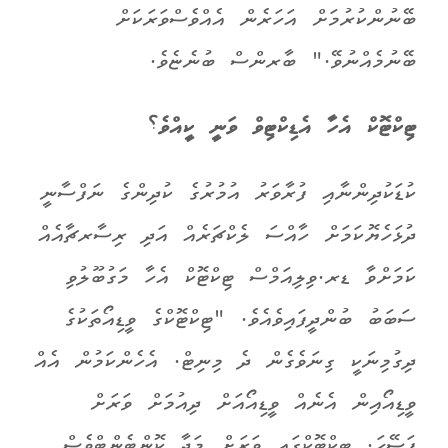
ބޭނުންކުރުމަށް އަހަރެން އެއްވެސްވަރަކަށް
ބޭނުމެއްނުވޭ." ބާރންސް ބުނެޏެވެ.
ޓިކްޓޮކް އެހާ އެޑިކްޓިވް ވަނީ ކީއްވެ؟
ކުޑަކުދިންނާއި ފުރާވަރު އުމުރުގެ ކުދިންގެ ނަފްސާނީ
ދުޅަހެޔޮކަމަށް ހާއްސަ ލެކްޗަރެއް އަދި ރިސާރޗާއެއް
ކަމަށްވާ ޑރ.ވިލިއަމްސް ޓިކްޓޮކް އެހާ މަގުބޫލުވި
ސަބަބު ބުންދީފައިވެއެވެ. "ޓިކްޓޮކްގެ ވީޑިއޯތަކުގެ
ދިގުމިނަކީ ގިނަވެގެން ދެ މިނިޓް. އެހެންކަމުން އެއް
ވީޑިއޯއިން އެނެއް ވީޑިއޯއަށް ދިއުމަށް ވަރަށް
ފަސޭހަ. ޓިކްޓޮކްގައި ވަރަށް މަޖާ ކޮންޓެންޓްވެސް