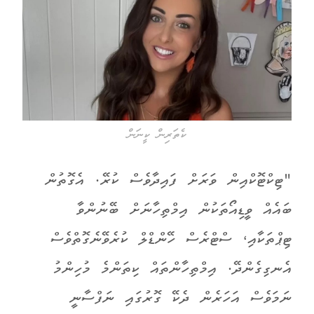
ކެތަރިން ކީނަން
"ޓިކްޓޮކްއިން ވަރަށް ފައިދާވެސް ކުރޭ. އެގޮތުން
ބައެއް ވީޑިއޯތަކުން އިމްތިހާނަށް ބޭނުންވާ
ޓިޕްތަކާއި، ސްޓްރެސް ހޭންޑްލް ކުރެވޭނެގޮތްވެސް
އެނގިގެންދޭ. އިމްތިހާންތައް ކިތަންމެ މުހިންމު
ނަމަވެސް އަހަރެން ދެކޭ ގޮރުގައި ނަފްސާނީ