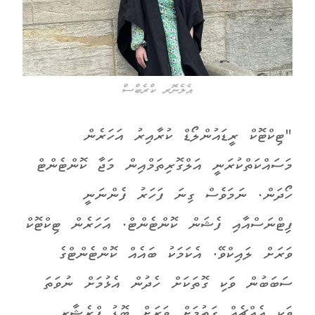
އެލެނޮރ ކްރެބްސް
"ޓިކްޓޮކް ރީޑައުންލޯޑް ކުރާއިރު އަހަރެން
މަސައްކަތްކުރަނީ އަލްގޮރިތަމްއިން މަޖާ ކޮންޓެންޓް
ހޯދަން. ނަމަވެސް ގިނަ ފަހަރު ފެންނަނީ
ފިޓްނަސްއާއި ފެޝަން ކޮންޓެންޓް. އަހަރެން ޓިކްޓޮކް
ވަރަށް ލައިކްވޭ. އެކަމަކު ބައެއް ކޮންޓެންޓްގެ
ސަބަބުން ވަކި ގޮތަކަށް ހެދުން އެޅުމަށް ނުވަތަ
ވަކި އެއްޗެއް ގަތުމަށް ވަރަށް ބޮޑު ޕްރެޝާރ