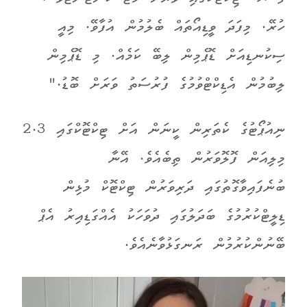
ހުރޭ. މިފަދަ ވީޑިއޯތައް ބެލުމުން އުފާވޭ. މިއީ
ސިކުނޑިއަށް ޑޮޕެމިން ލިބޭ ކަމެއް. މި ޑޮޕެމިން
ލިބުމުން އެޑިކްޓްވުމުގެ ފުރުސަތު ވަރަށް ބޮޑު."
ނިއުޕޯޓުގެ ކެތަރިން ކީނަން އަށް ޓިކްޓޮކްގައި 2.3
މިލިއަން ފޮލޮވަރުން ތިބެއެވެ. އޭނާ
ބުނެފައިވާގޮތުގައި ދަރިވަރުން ޓިކްޓޮކް މުޅިން
ޑިލީޓްކުރުމުގެ ބަދަލުގައި ދުވަހަކު އެއްގަޑިއިރު އެޕް
ބޭނުންކުރުމުން ރަނގަޅުވާނެއެވެ.