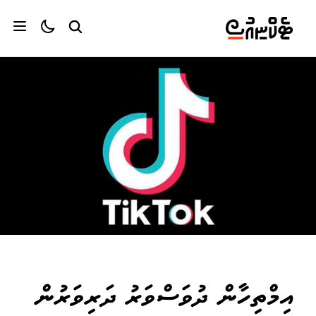
އިމްތިހާން ދުވަސްވަރު ދަރިވަރުން