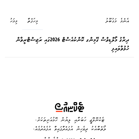
އެންމެ މަގުބޫލު
މިހަފްތާ
މިމަހު
ދިރާގު މޯލްޑިވްސް ގޭމިންގ ކޮންކުއެސްޓް 2026ގައި ރަޖިސްޓްރީވާން
ހުޅުވާލައިފި
ޓެކްނޮލޮޖީ ހަބަރާއި ލިޔުން ހޮޅުއަށިތަކަށް.
ލޯތްބާއެކު ދިވެހިން އުފައްދާފައިވާ އުފެއްދުމެއް.