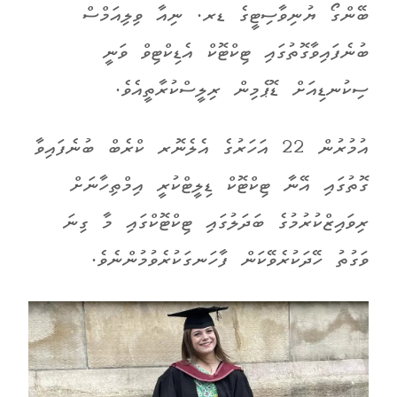
ބޭންގޯ ޔުނިވާސިޓީގެ ޑރ. ނިއާ ވިލިއަމްސް
ބުނެފައިވާގޮތުގައި ޓިކްޓޮކް އެޑިކްޓިވް ވަނީ
ސިކުނޑިއަށް ޑޮޕެމިން ރިލީސްކުރާތީއެވެ.
އުމުރުން 22 އަހަރުގެ އެލެނޮރ ކްރެބް ބުނެފައިވާ
ގޮތުގައި އޭނާ ޓިކްޓޮކް ޑިލީޓްކުރީ އިމްތިހާނަށް
ރިވައިޒްކުރުމުގެ ބަދަލުގައި ޓިކްޓޮކްގައި މާ ގިނަ
ވަގުތު ހޭދަކުރެވޭކަން ފާހަނގަކުރެވުމުންނެވެ.