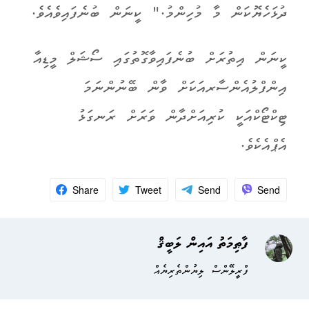
ދުޅަހެޔޮކަން މާ މުހިންމު." ކީނަން ބުނެފައިވެއެވެ.
ކީނަން އިތުރަށް ބުނެފައިވާގޮތުގައި ސޯޝަލް މީޑިއާ
އިންފްލުއެންސާރއަކަށް ވާން ބޭނުންނަމަ
ޓިކްޓޯކްއަކީ ކުރިއަށްދާން ވަރަށް ރަނގަޅު
އެޕްއެކެވެ.
Share
Tweet
Send
Send
ފާޠިމަތު އައިން ލަބީޤް
ފްރީލޭންސް ލިޔުންތެރިޔެއް