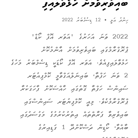
ބައިވެރިވުމަށް ހުޅުވާލައިފި
ހިންދު ޢަލީ
•
12 ޑިސެމްބަރު 2022
2022 ވަނަ އަހަރުގެ 'އަވަރ އޮފް ކޯޑް'
ޕްރޮގްރާމްގައި ބައިވެރިވުމަށް އާންމުކޮށް
ހުޅުވާލައިފިއެވެ. އަވަރ އޮފް ކޯޑަކީ ޑިސެމްބަރު މަހުގެ
2 ވަނަ ހަފްތާ، ބައިނަލްއަގްވާމީ ކޮމްޕިއުޓަރ
ސައިންސް ހަފްތާ ގޮތުގައި ހާއްސަކޮށް ފާހަގަކުރާ
ޕްރޮގްރާމެކެވެ. މިއީ ކޮމްޕިޔުޓަރ ސައިންސްގައި
ބައިވެރިވާ ފަރާތްތައް އިތުރުކުރުމުގެ މަގުސަދުގައި
ބާއްވާ، ކޯޑިން ދަސްކޮށްދޭ 1 ގަޑިއިރުގެ