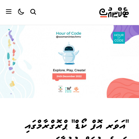
"އަވަރ އޮފް ކޯޑް" ޕްރޮގްރާމްގައި