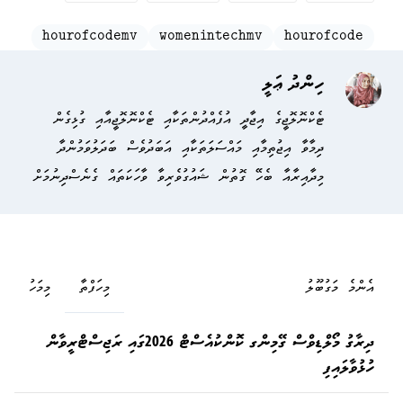
hourofcodemv
womenintechmv
hourofcode
ހިންދު ޢަލީ
ޓެކްނޮލޮޖީގެ އިޖާދީ އުފެއްދުންތަކާއި ޓެކްނޮލޮޖީއާއި ގުޅިގެން
ދިމާވާ އިޖުތިމާއި މައްސަލަތަކާއި އަބަދުވެސް ބަދަލުވަމުންދާ
މިދާއިރާއާ ބެހޭ ގޮތުން ޝައުގުވެރިވާ ވާހަކަތައް ގެނެސްދިނުމަށް
އެންމެ މަގުބޫލު
މިހަފްތާ
މިމަހު
ދިރާގު މޯލްޑިވްސް ގޭމިންގ ކޮންކުއެސްޓް 2026ގައި ރަޖިސްޓްރީވާން
ހުޅުވާލައިފި