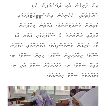
އިން ފެށިގެން އެކި ދުވަސްމަތިން އެކި
ސްކޫލްތަކާއި، އެހެނިހެން އިންސްޓިޓިއުޓްތަކުގައި
ކުރިޔަށް ގެންދަމުންނެވެ. އެގޮތުން މިހާތަނަށް
މާލެއާއި ރަށްރަށުގެ 6 ސްކޫލެއްގައި އަވަރ އޮފް
ކޯޑް ކުރިއަށް ގެންގޮސްފިއެވެ. އޭގެތެރޭގައި ކަލާފާނު
ސްކޫލް، އިމާދުއްދީން ސްކޫލް، ހިރިޔާ ސްކޫލް، ބ.
ގޮއިދޫ ސްކޫލް، ރ. ހުޅުދުއްފާރު ސްކޫލް އަދި ޏ.
ފުވައްމުލަކު ސްކޫލް ހިމެނެއެވެ.