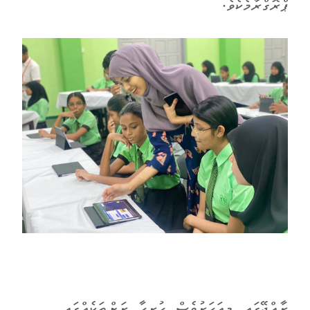
ޕްރޮގްރާމެކެވެ.
ރާއްޖޭގައި މިއަހަރުވެސް ހުރިހާ ރަށްތަކެއްގައި