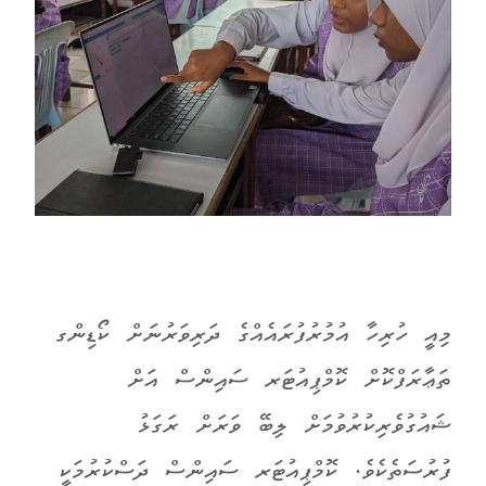
މިއީ ހުރިހާ އުމުރުފުރައެއްގެ ދަރިވަރުނަށް ކޯޑިންގ
ތަޢާރަފްކޮށް ކޮމްޕިއުޓަރ ސައިންސް އަށް
ޝައުގުވެރިކުރުވުމަށް ލިބޭ ވަރަށް ރަގަޅު
ފުރުސަތެކެވެ. ކޮމްޕިއުޓަރ ސައިންސް ދަސްކުރުމަކީ