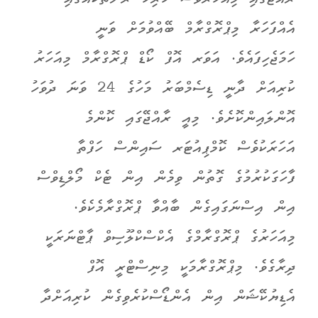
އެއްފަހަރާ މިޕްރޮގްރާމް ބޭއްވުމަށް ވަނީ
ހަމަޖެހިފައެވެ. އަވަރ އޮފް ކޯޑް ޕްރޮގްރާމް މިއަހަރު
ކުރިއަށް ދާނީ ޑިސެމްބަރު މަހުގެ 24 ވަނަ ދުވަހު
އޮންލައިންކޮށެވެ. މިއީ ރާއްޖޭގައި ކޮންމެ
އަހަރަކުވެސް ކޮމްޕިއުޓަރ ސައިންސް ހަފްތާ
ފާހަގަކުރުމުގެ ގޮތުން ވިމެން އިން ޓެކް މޯލްޑިވްސް
އިން އިސްނަގައިގެން ބާއްވާ ޕްރޮގްރާމެކެވެ.
މިއަހަރުގެ ޕްރޮގްރާމްގެ އެކްސްކްލޫސިވް ޕާޓްނަރަކީ
ދިރާގެވެ. މިޕްރޮގްރާމަކީ މިނިސްޓްރީ އޮފް
އެޑިޔުކޭޝަން އިން އެންޑޯސްކުރެވިގެން ކުރިއަށްދާ