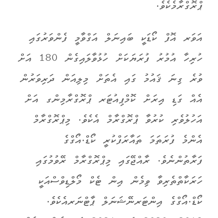
ޕްރޮގްރާމެކެވެ.
އަވަރ އޮފް ކޯޑަކީ ބައިނަލް އަގްވާމީ ފެންވަރުގައި
ހުރިހާ އުމުރު ފުރަޔަކަށް ހުޅުވާލައިގެން 180 އަށް
ވުރެ ގިނަ ޤައުމު ގައި އެތަށް މިލިއަން ދަރިވަރުން
އެއް ގަޑި އިރަށް ކޮމްޕިއުޓަރ ޕްރޮގްރާމިންގ އަށް
އަހުލުވެރި ކުރުވާ ޕްރޮގްރާމް އެކެވެ. މިޕްރޮގްރާމް
އެންމެ ފުރަތަމަ ތައާރަފްކުރީ ކޯޑް.އޯގްގެ
ފަރާތުންނެވެ. ރާއްޖޭގައި މިޕްރޮގްރާމް ރޭވުމުގައި
ހަރަކާތްތެރިވާ ވިމެން އިން ޓެކް މޯލްޑިވްސްއަކީ
ކޯޑް.އޯގްގެ އިންޓަރނޭޝަނަލް ޕާޓްނަރއެކެވެ.