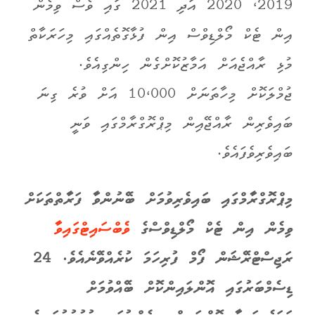
2019، 2020 އަދި 2021 ގައި ވެސް ވިމެން
އިން ޓެކް މޯލްޑިވްސް އިން ފުޅާގޮތެއްގައި މިހަރަކާތް
މުޅި ރާއްޖެއަށް އަމާޒުކޮށްގެން ހިންގިއެވެ.
ޖުމްލަކޮށް މިހާތަނަށް 10،000 އަށް ވުރެ ގިނަ
ބައިވެރިން ރާއްޖޭއިން މިޕްރޮގްރާމްގައި ވަނީ
ބައިވެރިވެފައެވެ.
މިޕްރޮގްރާމްގައި ބައިވެރިވުމަށް ބޭނުންވާ ފަރާތްތަކަށް
ވިމެން އިން ޓެކް މޯލްޑިވްސްގެ
ވެބްސައިޓްގައިވާ
ރަޖިސްޓްރޭޝަން ފޯމް ފުރިހަމަ ކުރެއްވޭނެއެވެ.
24
ޑިސެމްބަރުގައި އޮންލައިންކޮށް ބޭއްވުމަށް