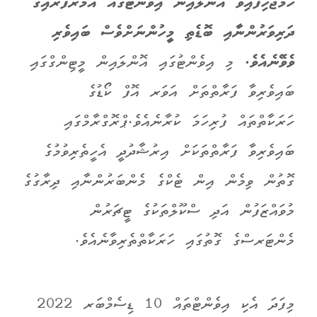
ހަމަޖެހިފައިވާ އޮންލައިން އިވެންޓުގައ
އުމުރުފުރައިގެ
ދަރިވަރުންނާއި ބޮޑެތި މީހުންނަށްވެސް ބައިވެރި
ވެވޭނެއެވެ.
މި އިވެންޓުގައި އޮންލައިން މީޓިންގްގައި
ބައިވެރިވާ ފަރާތްތަށް އަވަރ އޮފް ކޯޑުގެ
ހަރަކާތްތައް ފުރިހަމަ ކުރާނެއެވެ.
ޕްރޮގްރާމްގައި
ބައިވެރިވާ ފަރާތްތަކަށް އިރުޝާދުދީ އެހީތެރިވުމުގެ
ގޮތުން ވި
މެން އިން ޓެކްގެ މެންބަރުންނާއި
ދިރާގުގެ
މުވައްޒަފުން އަދި
ސްކޫލްތަކުގެ ޓީޗަރުން
މެންޓަރސްގެ ގޮތުގައި ހަރަކާތްތެރިވާނެއެވެ.
މިފަދަ އެކި އިވެންޓްތައް 10 ޑިސެމްބަރ 2022