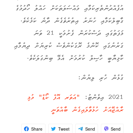
އުފެއްދުންތެރިކަމާއި މައްސަލަތަކަށް ހައްލު ހޯދުމުގެ
ގާބިލްކަމާއި ހުނަރު އިތުރުވެގެން ދާނެ ކަމެކެވެ.
ޅަފަތުގައި ދަސްކުރަން ފެށުމަކީ 21 ވަނަ
ގަރުނުގައި ކޮންމެ ރޮގަކުންވެސް ކުރިޔަށް ދިޔުމާއި
ކާމިޔާބީ ހާސިލް ކުރުމަށް އެޅޭ ބިންގަލަކެވެ.
ގުޅުން ހުރި ލިޔުން:
2021 އިވެންޓު:
"އަވަރ އޮފް ކޯޑް" މުޅި
ރާއްޖޭއަށް ހުޅުވާލައިގެން ބާއްވަނީ
Share
Tweet
Send
Send