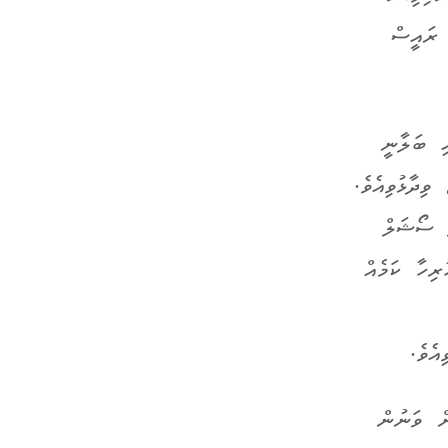
 ރައީސް
ި ބަލާނީ
ިދާޅުވިއެވެ.
ި ސޯޝަލް
ރިހާ ކަމެއް
އެވެ.
ށް ވަނުން