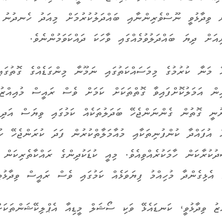
 ވިދާޅުވީ ނޫސްވެރިންނާއި ބައްދަލުކުރުމަށް މިއަދު ހެނދުނު
ިއަށް ދިޔަ ބައްދަލުވުމެއްގައި ވާހަކަ ދައްކަވަމުންނެވެ.
 މަނާ ކުރުމުގެ މިމަސައްކަތުގައި ނަމޫނާ މިންގަޑެއްގެ ގޮތުގައ
ިން އަމަލުކޮށްފައިވާ ގޮތްތަކަށް ކަމަށް ވެސް ރައީސް މުއިއްޒު ވ
ނޫނީ ގޮތުން ގެންނަންޖެހޭ ބަދަލުތަކެއް ކަމުގައި ވިޔަސް އަދ
ް އުފައްދާ ކުންފުނިތަކާއި މުއާމަލާތްކުރުން ފަދަ ކުރަންޖެހޭ ހު
ދުކުރާކަން ހާމަކުރެއްވިއެވެ.
މިއީ ކުޑަކުދިންގެ ރައްކާތެރިކަ
ން
 އެޅިގެންދާ މުހިއްމު ފިޔަވަޅެއް ކަމުގައި ވެސް ރައީސް ވިދާޅުވި
ޒު ވިދާޅުވީ، ކަނޑައެޅޭ ވަކި ސޯޝަލް މީޑިއާ އެޕްލިކޭޝަންތަކަ