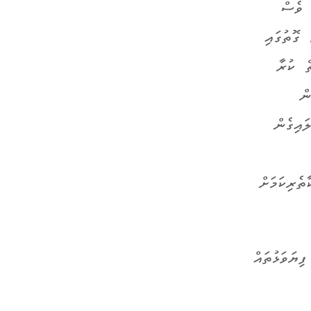
 ވެސް
ގޮތުގައި
ް ކުރާ
ން
ައިގެން
ތެރިކަމަށް
ިޔަވަޅުތައް