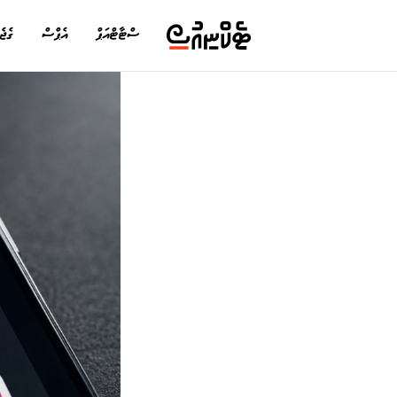
ސްޓާޓްއަޕް
އެޕްސް
ގެޖެ