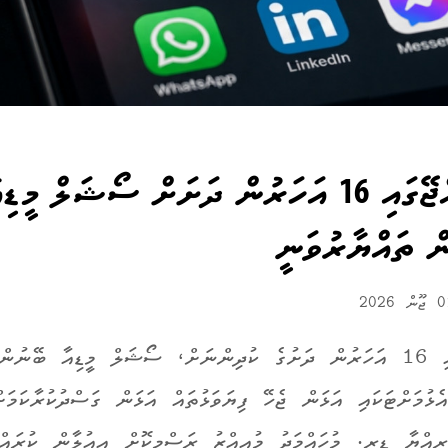
ދިވެހިރާއްޖޭގައި 16 އަހަރުން ދަށަށް ސޯޝަލް މީޑި
ް ތައްޔާރުވަނީ
ދިވެހިރާއްޖޭގައި 16 އަހަރުން ދަށުގެ ކުދިންނަށް، ސޯޝަލް މީޑިއާ ބޭނު
ެޅުމަށްޓަކައި އަޅަން ޖެހޭ ފިޔަވަޅުތައް އަޅަން ގަސްދުކުރާކަމަށ
ޫރިއްޔާ ޑރ. މުހައްމަދު މުއިއްޒު ރަސްމީކޮށް އިއުލާން ކުރައްވަ