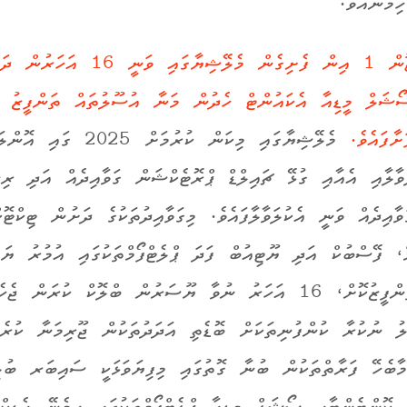
ިމެނެއެވެ.
ޖޫން 1 އިން ފެށިގެން މެލޭޝިޔާގައި ވަނީ 16 އަހ
ޝަލް މީޑިއާ އެކައުންޓް ހެދުން މަނާ އުސޫލުތައް ތަންފީޒު ކ
ާފައެވެ.
މެލޭޝިޔާގައި މިކަން ކުރުމަށް
ވާލާއި އެއާއި ގުޅޭ ޗައިލްޑް ޕްރޮޓެކްޝަން ގަވާއިދެއް އަދި ރިސ
ވާއިދެއް ވަނީ އެކުލަވާލާފައެވެ. މިގަވާއިދުތަކުގެ ދަށުން
ޓިކްޓޮކ
ް، ފޭސްބުކް އަދި ޔޫޓިއުބް ފަދަ ޕްލެޓްފޯމްތަކު
ގައި
އުމުރު ޔަގީ
ްފީޒުކޮށް، 16
އަހަރު ނުވާ ޔޫސަރުން
ބްލޮކް ކުރަން ޖެހެއ
ލު ނުކުރާ ކުންފުނިތަކަށް ބޮޑެތި
އަދަދުތަކުން ޖޫރިމަނާ ކުރެވ
މާބެހޭ ފަރާތްތަކުން ބުނާ ގޮތުގައި މިފިޔަވަޅަކީ ސައިބަރ ބުލ