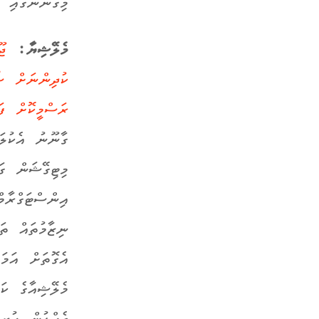
މިގާނޫނުގައި ހ
މެލޭޝިޔާ:
ކުދިންނަށް ސޯ
ރަސްމީކޮށް ފަށ
ގާނޫނު އެކުލަ
މިޓިގޭޝަން ގަ
އިންސްޓަގްރާމ
ނިޒާމުތައް ތަނ
އެގޮތަށް އަމަ
މެލޭޝިއާގެ ކަ