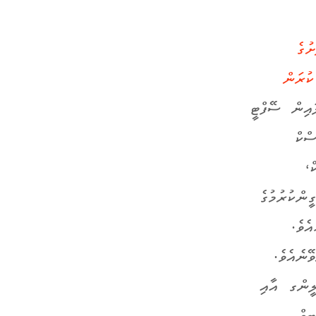
ަރުން ދަށުގެ
ުރަން
 2025 ގައި އޮންލައިން ސޭފްޓީ
ްކް
ް،
ންކުރުމުގެ
ެވެ.
ޭނެއެވެ.
ީން
ގ
އާއި