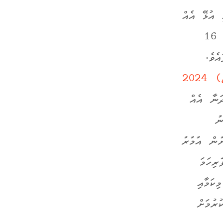
 އުޅޭ އެއް
ގައުމަކީ އޮސްޓްރޭލިއާއެވެ. އޮސްޓްރޭލިޔާއިން ވަނީ މުޅި ގައުމު ހިމެނޭހެން، 16
ެވެ.
2024
ަނާ އެއް
މިގާނޫނު
ަށުން
އުމުރު
ުރިހަމަ
މިކަމާއި
ުރުމަށް