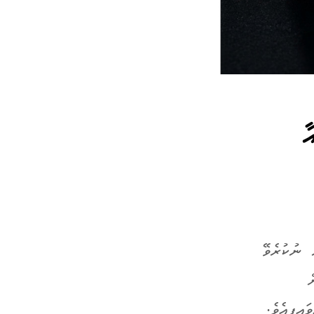
އާ
ން ނުކުރެވޭ
ް
އިފިއެވެ.