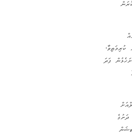
ުރަން
އް
 ކުރިމަތިވާ،
ހެޅުން ފަދަ
ްއަށް
ގައި ވެސް، 16 އަހަރުން ދަށުގެ
ިޝަން