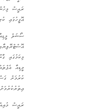
ރައީސް މިހެން
އޮފީހުގައި ކުރ
ސޯޝަލް މީޑިއާ
އޮސްޓްރޭލިޔާއ
މިކަމުގައި ގާ
މީޑިއާ އެޕްތައ
ކުރުމަށް ގަސް
އިތުރުކުރުމަށް
ރައީސް މުއިއް