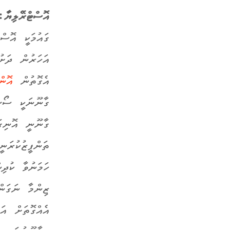
އޮސްޓްރޭލިޔާ:
އަހަރުން ދަށު
އެގޮތުން
އޮން
ގާނޫނަކީ ސޯޝަ
ތަންފީޒުކުރަ
ހަމަނުވާ
ކުދިނ
ޒިންމާ ނަގަނ
އެއްގޮތަށް އ