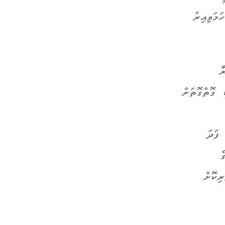
ށް މުއްދަތު ހަމަވިއިރު
ާ
 ގޮތްގޮތަށް
ފަދަ
ެ
ިކޮށް