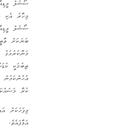
ސޯޝަލް މީޑިއާ
މިހާރު އެކި މ
ސޯޝަލް މީޑިއާ
ބަޔަކަށް ވާތީ
މަނާކުރުމުގެ 
ތިބުމަކީ ކުޑަ
އެހެންކަމުން 
ކުރާ މަސައްކަ
މިފަހަކަށް އަ
އަޅާފައެވެ.