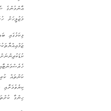
މަޖުލީހަށް ހު
މިކަމުގައި ބައ
ޖަމްއިއްޔާތަކ
ކުޑަކުދިންނަށ
ހެރެސްމަންޓާއ
ކަންތައް ކުރި
ކިޔެވުމަށާއި 
ހިންގާ ކުށްތަ