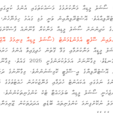
ސޯޝަލް މީޑިއާ މަނާކުރުމުގެ މަސައްކަތުގައި އެންމެ ކުރީގައި
ގެ ކުދިންނަށް ސޯޝަލް މީޑިއާ މަނާކުރާ ގާނޫނެއް ފާސްކޮށްފައ
ލައިން ސޭފްޓީ އެމެންޑްމަންޓް (ސޯޝަލް މީޑިއާ މިނިމަމް އޭޖް) 
ލް މީޑީއާ މަނާކުރުމާއި ގުޅޭ ގޮތުން ހެދިފައިވާ އެންމެ ހަރުދ
ގާނޫނީ އޮނިގަނޑެވެ. މިގާނޫނަށް އަމަލުކުރަންފެށީ 2025 ގައެވެ. 
ނީ އޮސްޓްރޭލިޔާގެ އީ-ސޭފްޓީ ކޮމިޝަނުންނެވެ.
މިގާނޫނުގެ ދ
ް
ގެ ނަމުގައި
އެކައުންޓް ހެދު
މާއި މެނޭޖުކުރުން
ހުއްޓުވުމުގެ ފ
ްޖެހެނީ
ސޯޝަލް މީޑިއާ ބަލަހައްޓާ
ޓެކް ކުންފުނިތަކުންނެވެ.
ަމަލު
ނުކޮށްފިނަމަ ކުންފުނިތައް ބޮޑެތި އަދަދުތަކުން ޖޫރިމަނާކ