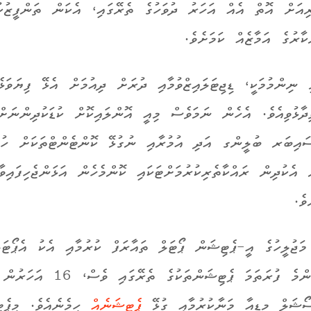
ިއަށް އޮތް އެއް އަހަރު ދުވަހުގެ ތެރޭގައި، އެކަން ތަންފީޒުކ
ރުގެ އަމާޒެއް ކަމަށެވެ.
 ނިންމުމަކީ
، ޑިޖިޓަލައިޒްވުމާއި ދުރަށް ދިއުމަށް އެޅޭ ފިޔަވަޅެ
ދާޅުވިއެވެ. އެހެން ނަމަވެސް މިއީ
އޮންލައިކޮށް ކުޑަކުދިންނަށް
ައިބަރ ބުލީންގ އަދި އުމުރާއި ނުގުޅޭ ކޮންޓެންޓްތަކަށް ހުށަ
 އެކުދިން ރައްކާތެރިކުރުމަށްޓަކައި ކޮންމެހެން އަޅަންޖެހިފައިވާ
ވެ.
މަޖުލީހުގެ އީ-ޕެޓިޝަން ޕޯޓަލް ތައާރަފް ކުރުމާއި އެކު އެޕޯޓަލ
ހުށަހެޅުނު އެންމެ ފުރަތަމަ ޕެޓިޝަންތަކުގެ ތެރޭ
ޯޝަލް މީޑިއާ މަނާކުރުމާއި ގުޅޭ
ޕެޓިޝަނެއް
ހިމެނެއެވެ. މިޕެޓ