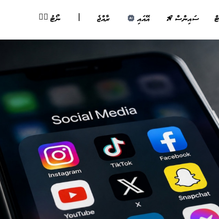
|
✍🏽
ޓް
ސައިންސް
އޭއައި
ރާއްޖެ
ނޯޓު