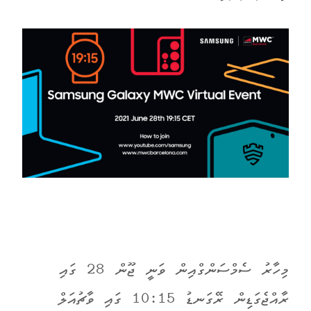
މިހާރު ސެމްސަންގްއިން ވަނީ ޖޫން 28 ގައި
ރާއްޖެގަޑިން ރޭގަނޑު 10:15 ގައި ވާޗުއަލް