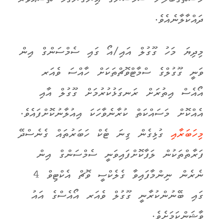
ދައްކާލާނެއެވެ.
މިދިޔަ މަހު ގޫގުލް އައި/އޯ ގައި ސެމްސަންގް އިން
ވަނީ ގޫގުލްގެ ސްމާޓްވޮޗްތަކަށް ހާއްސަ ވެއަރ
އޯއެސް އިތުރަށް ރަނގަޅުކުރުމަށް ގޫގުލް އާއި
އެއްކޮށް މަސައްކަތް ކުރާނެވާހަކަ އިއުލާނުކޮށްފައެވެ.
މިހަބަރާއި
ގުޅިގެން ގިނަ ޓެކް ހަބަރުތައް ގެނެސްދޭ
ފަރާތްތަކުން ލަފާކޮށްފައިވަނީ ސެމްސަންގް އިން
ނެރެން ނިންމާފައިވާ ގެލެކްސީ ވޮޗް އެކްޓިވް 4
ގައި ބޭނުންކުރާނީ ގޫގުލް ވެއަރ އޯއެސްގެ އައު
ވާޝަންކަމަށެވެ.