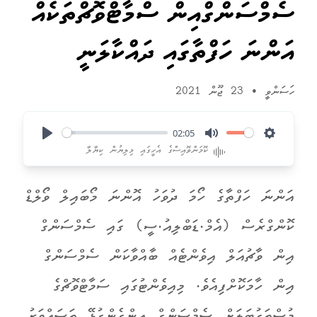
ސެމްސަންގްއިން ސްމާޓްވޮޗްތަކެއް
އަންނަ ހަފްތާގައި ދައްކާލަނީ
ހަސަންވީ
•
23 ޖޫން 2021
02:05
Play
Mute
Settings
ކޮމަންވޮއިސްގެ އެހީގައި މިލިޔުން ކިޔާލާ
އަންނަ ހަފްތާގެ ހޯމަ ދުވަހު އޮންނަ މޯބައިލް ވޯލްޑް
ކޮންގްރެސް (އެމް.ޑަބްލިއު.ސީ) ގައި ސެމްސަންގް
އިން ވާޗުއަލް އިވެންޓެއް ބާއްވާކަން ސެމްސަންގް
އިން ހާމަކޮށްފިއެވެ. މިއިވެންޓުގައި ސަމާޓްވޮޗްގެ
މުސްތަގުބަލަށް ސެމްސަންގް އިންގެންގުޅޭ ތަސައްވަރު