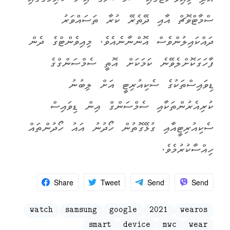
ސްމާޓްވޮޗް އާއި ދޭތެރޭ ކުރާ ތަސައްވަރު
ދައްކައިލުންވެސް އޮންނާނެއެވެ. މިއިވެންޓްގެ ދެން
ފާހަގަކޮށްލެވޭނެ ކަމަކަށް އޮތީ ސެމްސަންގްގެ
ޑިވައިސްތަކުގެ ސެކިއުރިޓީ އަށް ލިބުނު
ކުރިއެރުންތަކާއި ސެމްސަންގް އިން ޑިވައިސް
ސެކިއުރިޓީއާއި ގުޅޭގޮތުން ހޯދުނު އައު ހޯދުންތައް
ހިއްސާކުރުމެވެ.
Share
Tweet
Send
Send
watch
samsung
google
2021
wearos
smart
device
mwc
wear