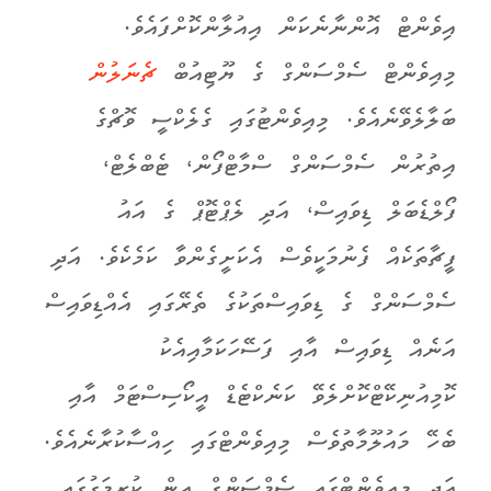
އިވެންޓް އޮންނާނެކަން އިއުލާންކޮށްފައެވެ.
މިއިވެންޓް ސެމްސަންގް ގެ ޔޫޓިއުބް
ޗެނަލުން
ބަލާލެވޭނެއެވެ. މިއިވެންޓުގައި ގެލެކްސީ ވޮޗްގެ
އިތުރުން ސެމްސަންގް ސްމާޓްފޯން، ޓެބްލެޓް،
ފޯލްޑެބަލް ޑިވައިސް، އަދި ލެޕްޓޮޕް ގެ އައު
ފީޗާތަކެއް ފެނުމަކީވެސް އެކަށީގެންވާ ކަމެކެވެ. އަދި
ސެމްސަންގް ގެ ޑިވައިސްތަކުގެ ތެރޭގައި އެއްޑިވައިސް
އަނެއް ޑިވައިސް އާއި ފަސޭހަކަމާއިއެކު
ކޮމިއުނިކޭޓްކޮށްލެވޭ ކަނެކްޓެޑް އީކޯސިސްޓަމް އާއި
ބެހޭ މައުލޫމާތުވެސް މިއިވެންޓްގައި
ހިއްސާކުރާނެ
އެވެ.
އަދި މިއިވެންޓްގައި ސެމްސަންގް އިން ކުރިމަގުގައި