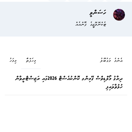
ހަސަންވީ
ޓެކްނޮލޮޖީގެ ފޭންއެއް
އެންމެ މަގުބޫލު
މިހަފްތާ
މިމަހު
ދިރާގު މޯލްޑިވްސް ގޭމިންގ ކޮންކުއެސްޓް 2026ގައި ރަޖިސްޓްރީވާން
ހުޅުވާލައިފި