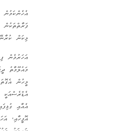
އެހެންކަމުން 
ފަރާތްތަކުން 
މިކަން ކުރާނޭ
އަހަރުމެން ފި
މައުލޫމާތު ދީ
މީހުން އެގޮތަ
އެޑްރެސްއަކީ 
އެއާއި ގުޅިފަ
އޮފީހާއި، އަހ