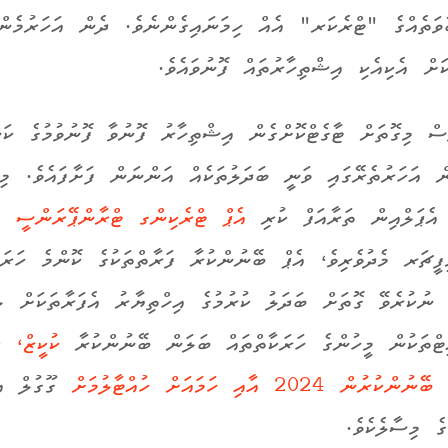
ވަތެއްގެ "ޓްރެކަރ" އެއް ހިމަނައިގެންނެވެ. ދެން އަހަރުމެން
ށް އެކިއެކި އިޝްތިހާރުތައް ފޮނުވައެވެ.
ސް މިގޮތަށް ޓާގެޓްކޮށްގެން އިޝްތިހާރު ފޮނުވާ ފޮނުވުމުގެ ކަނ
ން އަހަރުތެރޭގައި ވަނީ ބަދަލުތަކެއް އަންނަން ފަށާފައެވެ. މި
އެޕް ޓްރެކިންގ ޓްރާންޕޭރަންސީ ފ
ިފީޗަރ މެދުވެރިވެ، އެޕް ބޭނުންކުރާ ފަރާތްތަކުގެ ކޮންމެ ހަރަކ
 ނުކުރެވޭ ގޮތަށް ބަދަލު ކުރުމުގެ އިހްތިޔާރު އެފަރާތަކަށް ލި
ޓްތަކުން މީހުންގެ ހަރަކާތްތައް ބަލަން ބޭނުންކުރާ
ކުކީޒް، ކ
 2024 އާއި ހަމައަށް ހުއްޓާލުމަށް
ގޫގުލް އ
ެ މިސާލެކެވެ.