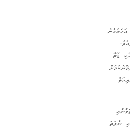
އަހަރުމެން
ެވެ.
ކި ޑޭޓާ
ޭނެކަމަށް
ިކަލް
މާނާއި
އި ނުވަތަ