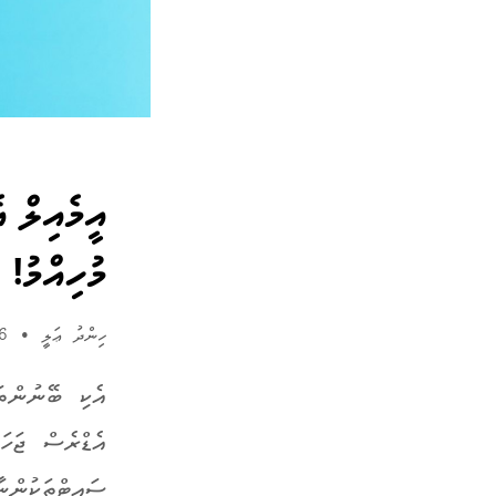
އީމެއިލް 
މުހިއްމު!
ހިންދު ޢަލީ
•
26 ޖޫން 2023
އެކި ބޭނުންތަ
އެޑްރެސް ޖަހަ
ސައިޓްތަކުންނ