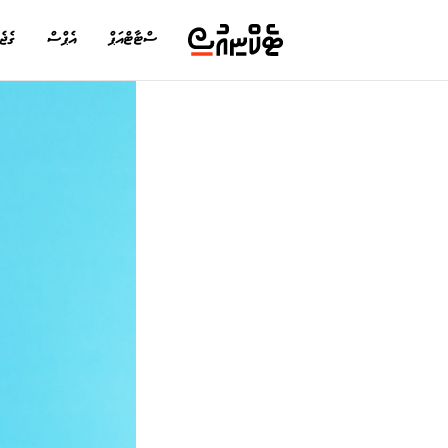
ސްޓާޓްއަޕް
އެޕްސް
ގެޖެ