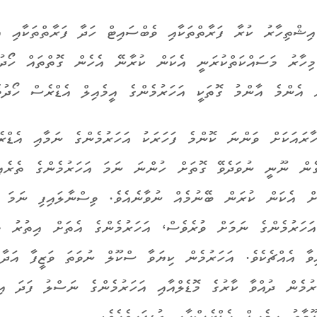
އިޝްތިހާރު ކުރާ ފަރާތްތަކާއި ވެބްސައިޓް ހަދާ ފަރާތްތަކާއި އެ
މިހާރު މަސައްކަތްކުރަނީ އެކަން ކުރާނޭ އެހެން ގޮތްތައް ހޯދުމ
 އެންމެ އާންމު ގޮތަކީ އަހަރުމެންގެ އީމެއިލް އެޑްރެސް ހޯދުމެ
ހާރައަކަށް ވަންނަ ކޮންމެ ފަހަރަކު އަހަރުމެންގެ ނަމާއި އެޑްރ
ގެން ނޫނީ ނުވަދެވޭ ގޮތަށް ހުންނަ ނަމަ އަހަރުމެންގެ ތެރެއ
ށް އެކަން ކުރަން ބޭނުމެއް ނުވާނެއެވެ. ވިސްނާލައިފި ނަމަ އ
އަހަރުމެންގެ ނަމަށް ވުރެވެސް، އަހަރުމެންގެ އެތަށް އިތުރު މައ
އިވާ އެއްޗެކެވެ. އަހަރުމެން ކިޔަވާ ސްކޫލް ނުވަތަ ވަޒީފާ އަދާ
ަރުމެން ދުއްވާ ކާރުގެ މޮޑެލްއާއި އަހަރުމެންގެ ނަސްލު ފަދަ އ