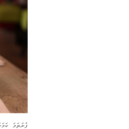
ފުރަތަމަ ކަމަ