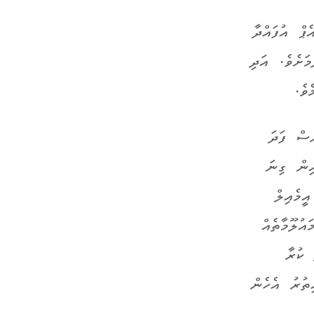
ޕް އުފައްދާ
ަށެވެ. އަދި
ވެ.
ެސް ފަދަ
ިން ގިނަ
ީމެއިލް
ުލޫމާތެއް
 ކުރާ
ިތުރު އެހެން