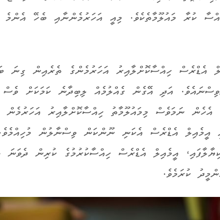
އްސާ ކުރާ މައުލޫމާތެކެވެ. މިއީ އަހަރުމެންނާއި ބެހޭ އެންމެ
ލް އެޑްރެސް ހިއްސާކޮށްލާއިރު އަހަރުމެންގެ ތެރެއިން ގިނަ ބަ
ވިސްނައެވެ. އަދި އޭގެން ގެއްލުމެއް ލިބިދާނެ ކަމަކަށް ވެސް
 އެހެން ނަމަވެސް މިމައުލޫމާތު ހިއްސާކޮށްލާއިރު އަހަރުމެން
ީ އީމެއިލް އެޑްރެސް އެކަނި ނޫންކަން ވިސްނާލުން މުހިއްމެވެ.
ިޔާލާފައި، އީމެއިލް އެޑްރެސް ހިއްސާކުރުމުގެ ކުރިން ދެވަނަ ވ
ްމީދު ކުރަމެވެ.