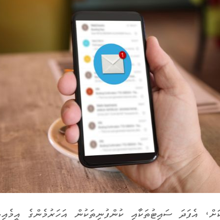
ކަށް، އެފަދަ ސައިޓުތަކާއި ކުންފުނިތަކުން އަހަރުމެންގެ އީމެއި