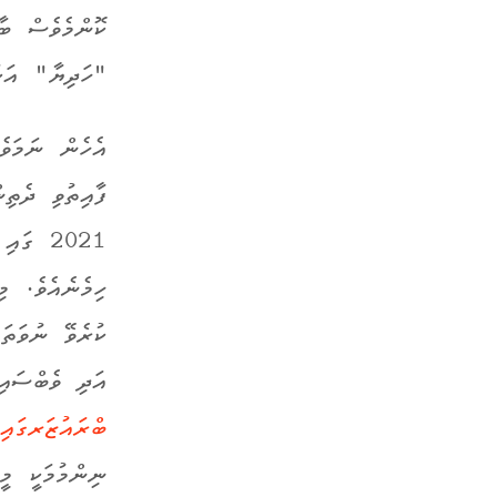
ކޮންމެވެސް ބާ
"ހަދިޔާ" އަކަ
އެހެން ނަމަވެ
ފާއިތުވި ދެތި
2021 ގައި އެޕަލްއިން ތަރާއަފް ކުރި
ހިމެނެއެވެ. މ
ކުރެވޭ ނުވަތަ
އަދި ވެބްސައި
ބްރައުޒަރގައި ބޭނުންކުރުން
ނިންމުމަކީ މީގ