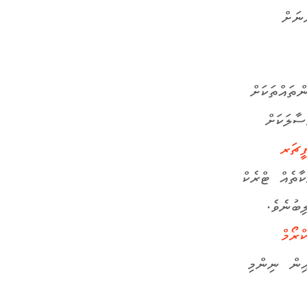
ނަށް
ްތައްތަކަށް
ސާލަކަށް
ީޗަރ
ާތެއް ޓްރެކް
ބުނެވެ.
ްރޯމް
ިން ނިންމި