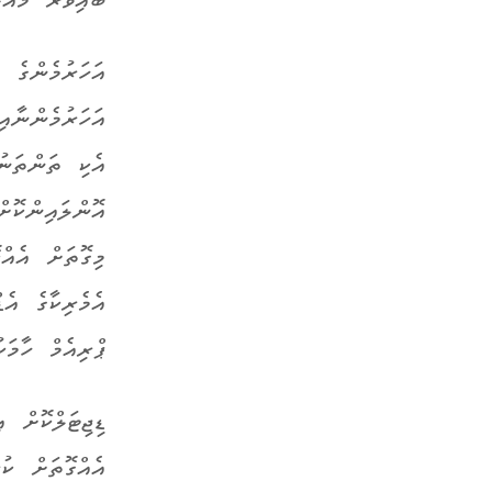
ބައިވަރު މައުލ
އަހަރުމެންގެ 
އަހަރުމެންނާއ
އެކި ތަންތަނު
އޮންލައިންކޮށ
މިގޮތަށް އެއް
އެމެރިކާގެ އެޑ
ޕްރިއެމް ހާމަކު
ޑިޖިޓަލްކޮށް 
އެއްގޮތަށް ކު