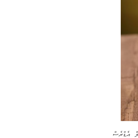
ލް އެޑްރެސް