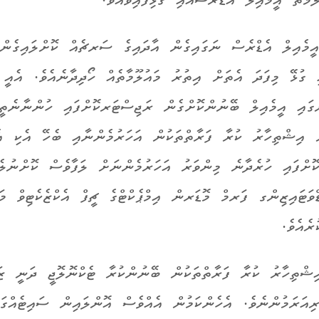
ޫމާތު އީމެއިލް އެޑްރެސްއާއި ގުޅިފައިވެއެވެ.
އީމެއިލް އެޑްރެސް ނަގައިގެން އާދައިގެ ސަރޗެއް ކޮށްލައިގެން
ި ގުޅޭ މިފަދަ އެތަށް އިތުރު މައުލޫމާތެއް ހޯދިދާނެއެވެ. އެއީ 
ގައި އީމެއިލް ބޭނުންކޮށްގެން ރަޖިސްޓަރކޮށްފައި ހުންނާނެތީއ
ް އިޝްތިހާރު ކުރާ ފަރާތްތަކުން އަހަރުމެންނާއި ބެހޭ އެކި އެ
ކޮށްފައި ހުރެދާނެ މިންވަރު އަހަރުމެންނަށް ލަފާވެސް ކޮށްނުލެވ
ްވަޓައިޒިންގ ފަރމް މޮޑަރން އިމްޕެކްޓްގެ ޗީފް އެކްޒެކެޓިވް މައ
ރެއެވެ.
އިޝްތިހާރު ކުރާ ފަރާތްތަކުން ބޭނުންކުރާ ޓެކްނޮލޮޖީ ދަނީ ޒަ
ރިއަރަމުންނެވެ. އެހެންކަމުން އެއްވެސް އޮންލައިން ސައިޓެއްގަ