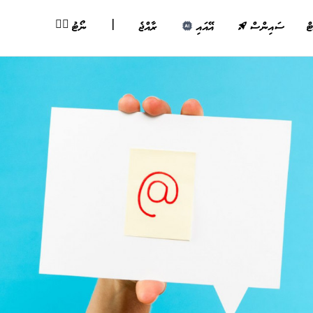
|
✍🏽
ޓް
ސައިންސް
އޭއައި
ރާއްޖެ
ނޯޓު