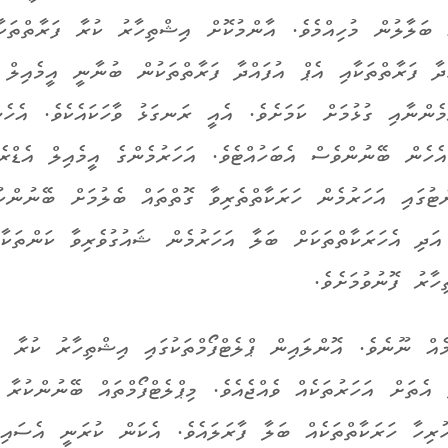
 ބަލާލުން މުހިއްމެވެ. އާންމުކޮށް އިޝްތިހާރު ކުރާ ފަރާތްތަކާ
ދާ ފަރާތްތަކާއި އެޕް އުފައްދާ ފަރާތްތަކުން ބުނާނީ އީމެއިލް 
މެންނާއި ގުޅުމަށް ކަމަށެވެ. އެއީ ރަނގަޅު ވާހަކައެކެވެ. އެހެ
ެހެން ބޭނުންވެސް އެބަހުއްޓެވެ. އަހަރުމެންގެ އީމެއިލް އެޑްރ
ޓުގައި އަހަރުމެން ހަރަކާތްތެރިވާ ގޮތްތައް ބެލުމަށް ބޭނުންކު
 އަދި އެހަރަކާތްތަކަށް ބަލާ އަހަރުމެން ޝައުގުވެރިވާ ކަންތަކާއ
ހާރު ފޮނުވުމަށެވެ.
ެއް ނޫނެވެ. އޮންލައިން ޕްލެޓްފޯމްތަކުގައި އިޝްތިހާރު ކުރާ ފ
އެތަށް އަހަރުތަކެއް ވެއްޖެއެވެ. މިޕްލެޓްފޯމްތައް ބޭނުންކުރާ 
ރިހާ ހަރަކާތްތަކެއް ބަލާ ފާރަލައެވެ. އެކަން ކުރަނީ އެސައިޓް