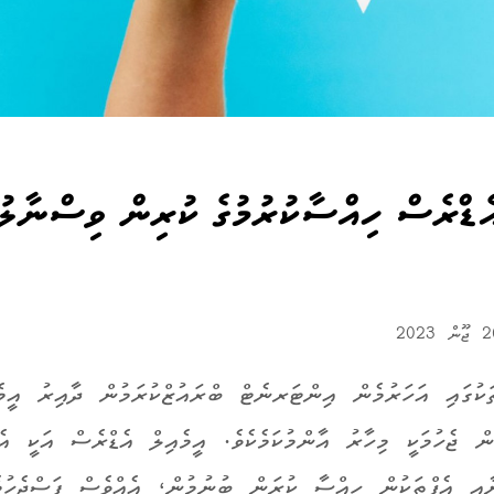
އެޑްރެސް ހިއްސާކުރުމުގެ ކުރިން ވިސްނާލު
ކުގައި އަހަރުމެން އިންޓަރނެޓް ބްރައުޒްކުރަމުން ދާއިރު އީމެ
ން ޖެހުމަކީ މިހާރު އާންމުކަމެކެވެ. އީމެއިލް އެޑްރެސް އަކީ އެކ
ާއި އެޕްތަކުން ހިއްސާ ކުރަން ބުނުމުން، އެއްވެސް ފަސްޖެހުމ