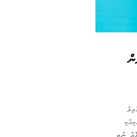
ން
އިލް
ިއެކި
ެއް ނެތި