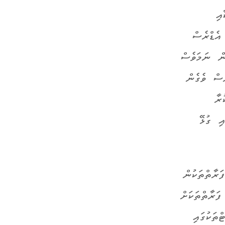
އި
އެޑްރެސް
ން ނަމަވެސް
ެސް ވެގެން
ރާ
ި ގުޅޭ
ަރާތްތަކުން
ފަރާތްތަކަށް
ތަކުގައި