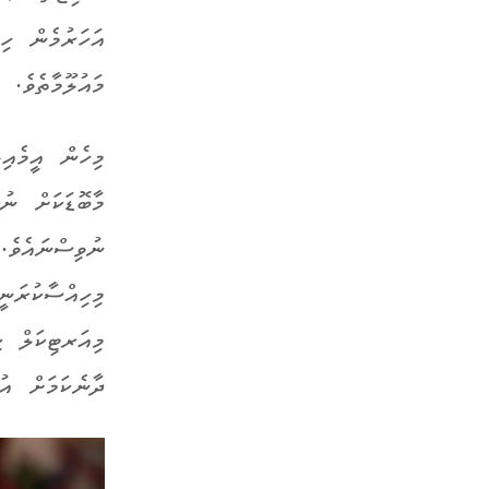
އަހަރުމެން ހި
މައުލޫމާތެވެ.
މިހެން އީމެއި
މާބޮޑަކަށް ނު
ނުވިސްނައެވެ.
މިހިއްސާކުރަނ
މިއަރޓިކަލް ކ
ދާނެކަމަށް އުނ