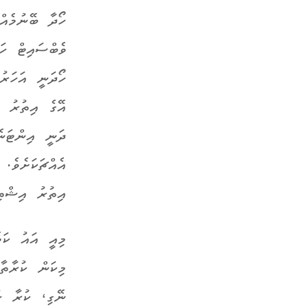
ހޯދާ ބޭނުމެއް
ވެބްސައިޓް ހަ
ހޯދަނީ އަހަރު
އޭގެ އިތުރު އ
ދަނީ އިންޓަނެ
އެއްޗަކަށެވެ.
އިތުރު އިޝްތި
މިއީ އައު ކަމ
މިކަން ކުރާތާ 
ނޭގި، ކުރާ ހު