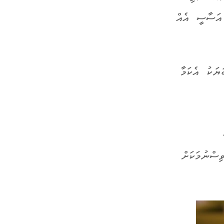
 އަސާސީ އެއް
ޔަކު އެކަމާ
ިސްނުމަކަށް