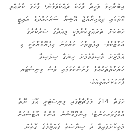
އިބްރާހިމް ވަހީދު ވާހަކަ ދައްކަވަމުން، ފާހަގަ ކުރެއްވި
ގޮތުގައި ދިވެހިރާއްޖެ އޭޝިޔާ ސަރަހައްދުގެ އައިޓީ
ހަބަކަށް ތަރައްގީކުރުމަކީ މިއަދުގެ ސަރުކާރުގެ
އަމާޒެކެވެ. އިފްތިތާހު ކުރެވުނު މިޕްރޮގްރާމަކީ މި
އަމާޒަށް ވާސިލުވުމަށް ހިންގާ ސިލްސިލާ
ހަރަކާތްތަކެއްގެ ފެށުންކަމުގައި ވެސް މިނިސްޓަރ
ފާހަގަކުރެއްވިއެވެ.
ހަފްތާ 14ގެ މަގުޗާޓުގައި މިނިސްޓްރީ އޮފް ޔޫތު
އެމްޕަވަރމަންޓް، އިންފޮމޭޝަން އެންޑް އާޓްސްއަށް
މަތިކޮށްފައިވާ ދެ ސިޔާސަތު ފެއްޓުމުގެ ގޮތުން