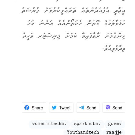
އީޖާދީ އުފެއްދުންތައް ތަރައްގީކުރުމަށް ފުރުސަތު
ހުޅުވާލުމުގެ ގޮތުން ހެކަތޯންއެއް އަންނަ މަހު
ހިންގުމަށް ރާވާފައިވާ ކަމަށް މިނިސްޓަރ ވަހީދު
ވިދާޅުވިއެވެ.
Share
Tweet
Send
Send
womenintechmv
sparkhubmv
govmv
Youthandtech
raajje