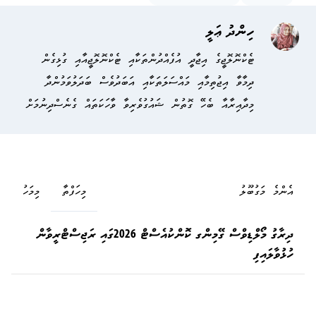
ހިންދު ޢަލީ
ޓެކްނޮލޮޖީގެ އިޖާދީ އުފެއްދުންތަކާއި ޓެކްނޮލޮޖީއާއި ގުޅިގެން
ދިމާވާ އިޖުތިމާއި މައްސަލަތަކާއި އަބަދުވެސް ބަދަލުވަމުންދާ
މިދާއިރާއާ ބެހޭ ގޮތުން ޝައުގުވެރިވާ ވާހަކަތައް ގެނެސްދިނުމަށް
އެންމެ މަގުބޫލު
މިހަފްތާ
މިމަހު
ދިރާގު މޯލްޑިވްސް ގޭމިންގ ކޮންކުއެސްޓް 2026ގައި ރަޖިސްޓްރީވާން
ހުޅުވާލައިފި