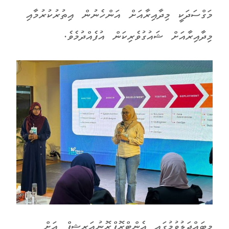
މަގްސަދަކީ މިދާއިރާއަށް އަންހެނުން އިތުރުކުރުމާއި
މިދާއިރާއަށް ޝައުގުވެރިކަން އުފެއްދުމެވެ.
މިބައްދަލުވުމުގައި އެންޓްރޮޕްރޮނުއަރޝިޕް އަށް