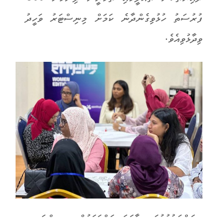
ފުރުސަތު ހުޅުވިގެންދާނެ ކަމަށް މިނިސްޓަރު ވަހީދު
ވިދާޅުވިއެވެ.