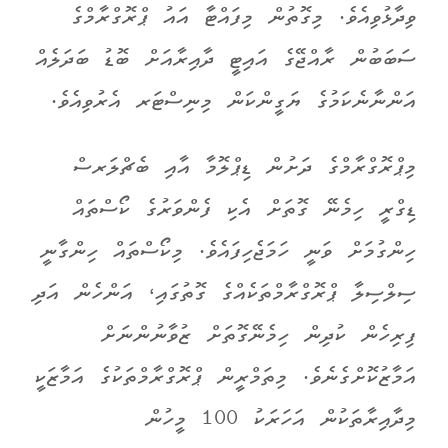
ވިދާޅުވިއެވެ. މިގޮތުން މިފައްޓާ އައު ޕްރޮގްރާމްގެ
ސަބަބުން ރާއްޖޭގެ އައިޓީ ދާއިރާއަށް ބޮޑު ބަދަލެއް
އަންނާނެކަމުގެ ޔަގީންކަން މިނިސްޓަރ އެރުވިއެވެ.
މިޕްރޮގްރާމްގެ ދަށުން ޑިޕްލޮމާ އާއި ބެޗްލަރސް
ޑިގްރީ ހިމެނޭ ގޮތަށް އެކި ފެންވަރުގެ ކޯސްތައް
ހިންގުމަށް ވަނީ ހަމަޖެހިފައެވެ. މިކޯސްތައް ހިންގާނީ
ސިލްސިލާ ޕްރޮގްރާމްތަކެއްގެ ގޮތުގައި، އަންހެން އަދި
ފިރިހެން ކުދިން ހިމެނޭގޮތަށް ޒުވާނުންނަށް
އަމާޒުކޮށްގެނެވެ. މިތަމްރީން ޕްރޮގްރާމްތަކުގެ އަމާޒަކީ
މިދާއިރާތަކުން އަހަރަކު 100 މީހުން