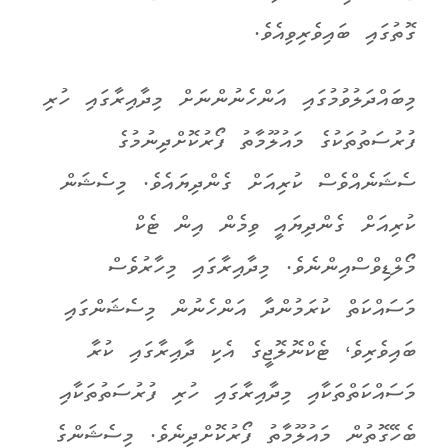
ގޮތުގައި ބައިވެރިވިއެވެ.
މިބައްދަލުވުމުގައި އަންހެނުންނަށް މިދާއިރާގައި ހުރި
ފުރުސަތުތަކުގެ މައުލޫމާތު ފޯރުކޮށްދިނުމުގެ
ސެޝަނެއްވެސް ކުރިއަށް ގެންދިޔައެވެ. މިސެޝަން
ކުރިއަށް ގެންދިޔައީ ވިމެން އިން ޓެކް
މޯލްޑިވްސްއިންނެވެ. މިދާއިރާގައި މިހާރުވެސް
މަސައްކަތް ކުރަމުންދާ އަންހެނުން މިސެޝަންގައި
ބައިވެރިވެ، ޓެކްނޮލޮޖީގެ އެކި ދާއިރާގައި ކުރާ
މަސައްކަތްތަކާއި މިދާއިރާގައި ހުރި ފުރުސަތުތަކާއި
ބެހޭގޮތުން މައުލޫމާތު ފޯރުކޮށްދިނެވެ. މިސެޝަންގެ