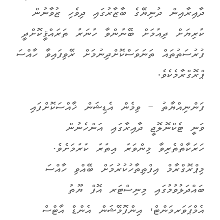
ދާއިރާއިން ދުނިޔޭގެ ބާޒާރުގައި ދިވެހި ޒުވާނުން
ކުރިޔަށް ދިއުމަށް ބޭނުންވާ ހުނަރު ތަރައްޤީކޮށްދީ
ފުރުސަތުތައް ތަނަވަސްކޮށްދިނުމަށް ރޭވިފައިވާ ހާއްސަ
ޕްރޮގްރާމެކެވެ.
ފަންނިއްޔާތު - ވިމެން އެޑިޝަން ޚާއްސަކޮށްފައި
ވަނީ ޓެކްނޮލޮޖީ ދާއިރާގައި އަންހެނުން
ހަރަކާތްތެރިވާ މިންވަރު އިތުރު ކުރުމަށެވެ.
މިޕްރޮގްރާމް އިފްތިތާހުކުރުމަށް ބޭއްވި ހާއްސަ
ބައްދަލުވުމުގައި މިނިސްޓަރ އޮފް ޔޫތު
އެމްޕަވަރމަންޓް، އިންފޮމޭޝަން އެންޑް އާޓްސް