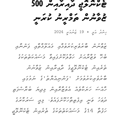
ޓެކްނޮލޮޖީ ދާއިރާއިން 500
ޒުވާނުން ތަމްރީނު ކުރަނީ
ހިންދު ޢަލީ
•
19 ޖެނުއަރީ 2024
ޒުވާނުން ބާރުވެރިކުރުވުމާއި މައުލޫމާތާއި ފަންނާއި
ބެހޭ ވުޒާރާއަށް ހަވާލުކޮށްފައިވާ މަސައްކަތްތަކުގެ
ތެރެއިން ޓެކްނޮލޮޖީގެ ދާއިރާއިން ޒުވާނުން
ބާރުވެރިކުރުވުމަށް 'ފަންނިއްޔާތު'ގެ ނަމުގައި
ހާއްސަ ހަރަކާތެއް އެވުޒާރާއިން މިދިޔަ ބުރާސްފަތި
ދުވަހު ވަނީ އިފްތިތާހުކޮށްފައެވެ. މިއީ ސަރުކާރުގެ
ހަފްތާ 14ގެ މަސައްކަތްތަކުގެ ތެރެއިން ޓެކްނޮލޮޖީ