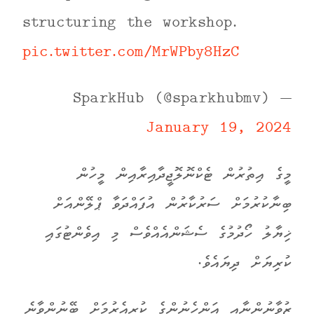
structuring the workshop.
pic.twitter.com/MrWPby8HzC
— SparkHub (@sparkhubmv)
January 19, 2024
މީގެ އިތުރުން ޓެކްނޮލޮޖީދާއިރާއިން މީހުން
ބިނާކުރުމަށް ސަރުކާރުން އުފައްދަވާ ޕްލޭންއަށް
ޚިޔާލު ހޯދުމުގެ ސެޝަންއެއްވެސް މި އިވެންޓުގައި
ކުރިޔަށް ދިޔައެވެ.
ޒުވާނުންނާއި އަންހެނުންގެ ކުރިއެރުމަށް ބޭނުންވާނެ