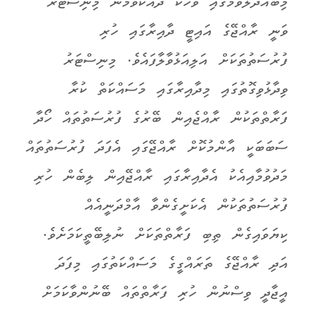
މިބައްދަލުވުމުގައި ވާހަކަ ދައްކަވަމުން މިނިސްޓަރ
ވަނީ ރާއްޖޭގެ އައިޓީ ދާއިރާގައި ހުރި
ފުރުސަތުތަކަށް އަލިއަޅުވާލާފައެވެ. މިނިސްޓަރު
ވިދާޅުވިގޮތުގައި މިދާއިރާގައި މަސައްކަތް ކުރާ
ފަރާތްތަކުން ރާއްޖެއިން ބޭރުގެ ފުރުސަތުތައް ހޯދާ
ސަބަބަކީ އާންމުކޮށް ރާއްޖޭގައި އެފަދަ ފުރުސަތުތައް
މަދުވުމާއިއެކު އެދާއިރާގައި ރާއްޖޭއިން ލިބެން ހުރި
ފުރުސަތުތަކުން އެކަށީގެންވާ އާމްދަނީއެއް
ކިޔަވައިގެން ތިބި ފަރާތްތަކަށް ނުލިބޭތީކަމަށެވެ.
އަދި ރާއްޖޭގެ ތަރައްގީގެ މަސައްކަތުގައި މިފަދަ
އީޖާދީ ވިސްނުން ހުރި ފަރާތްތައް ބޭނުންވާކަމަށް