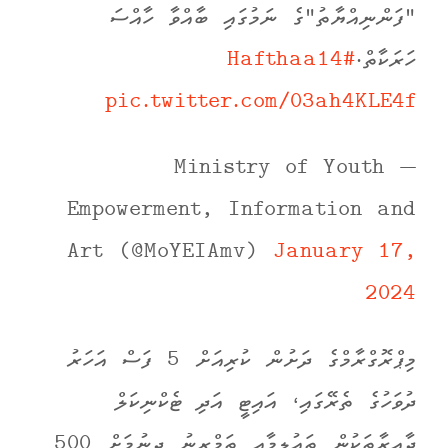
"ފަންނިއްޔާތު"ގެ ނަމުގައި ބާއްވާ ހާއްސަ
ހަރަކާތް.
#Hafthaa14
pic.twitter.com/03ah4KLE4f
— Ministry of Youth
Empowerment, Information and
Art (@MoYEIAmv)
January 17,
2024
މިޕްރޮގްރާމްގެ ދަށުން ކުރިއަށް 5 ފަސް އަހަރު
ދުވަހުގެ ތެރޭގައި، އައިޓީ އަދި ޓެކްނިކަލް
ދާއިރާތަކުން ތައުލީމާއި ތަމްރީނު ދިނުމަށް 500