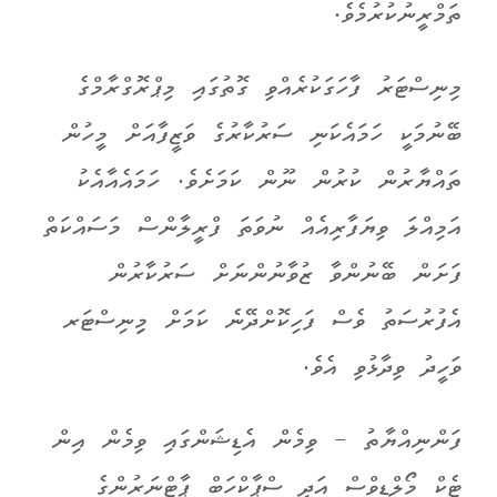
ތަމްރީނުކުރުމެވެ.
މިނިސްޓަރު ފާހަގަކުރެއްވި ގޮތުގައި މިޕްރޮގްރާމްގެ
ބޭނުމަކީ ހަމައެކަނި ސަރުކާރުގެ ވަޒީފާއަށް މީހުން
ތައްޔާރުން ކުރުން ނޫން ކަމަށެވެ. ހަމައެއާއެކު
އަމިއްލަ ވިޔަފާރިއެއް ނުވަތަ ފްރީލާންސް މަސައްކަތް
ފަށަން ބޭނުންވާ ޒުވާނުންނަށް ސަރުކާރުން
އެފުރުސަތު ވެސް ފަހިކޮށްދޭނެ ކަމަށް މިިނިސްޓަރ
ވަހީދު ވިދާޅުވި އެވެ.
ފަންނިއްޔާތު - ވިމެން އެޑިޝަންގައި ވިމެން އިން
ޓެކް މޯލްޑިވްސް އަދި ސްޕާކްހަބް ޕާޓްނަރުންގެ