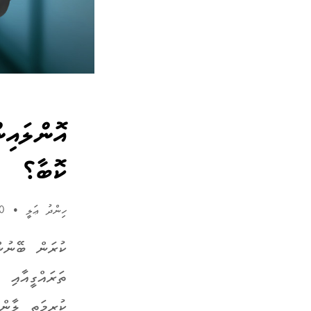
އޮންލައިނ
ކޮބާ؟
ހިންދު ޢަލީ
•
30 މޭ 2024
ކުރަން ބޭނުން
ތަރައްގީއާއި އ
ކުރިމަތި ލާން