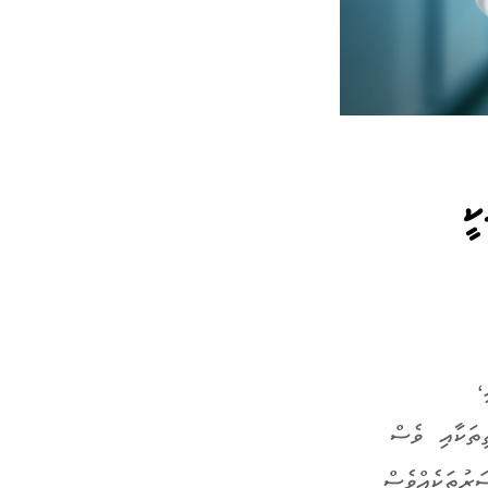
ކީ
،
ިތަކާއި ވެސް
ރުތަކެއްވެސް