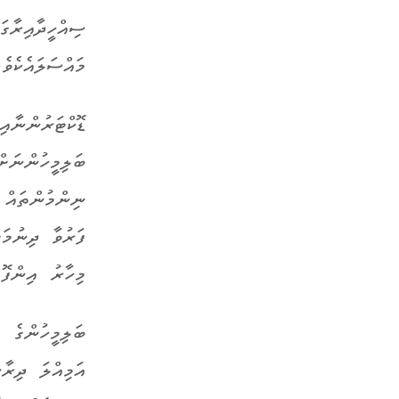
ސިއްހީދާއިރާގަ
މައްސަލައެކެވެ.
ޑޮކްޓަރުންނާއި
ބަލިމީހުންނަށ
ނިންމުންތައް 
ފަރުވާ ދިނުމަ
މިހާރު އިންފޮ
ބަލިމީހުންގެ 
އަމިއްލަ ދިރާ