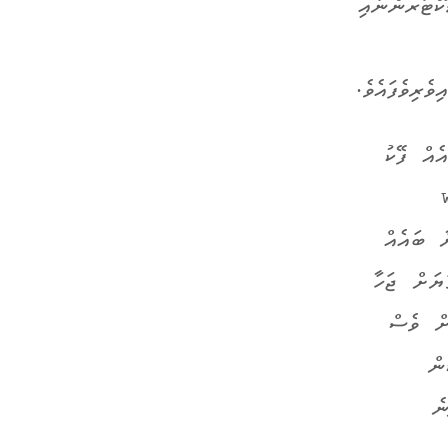
ކްޓަރުންނާއި
ެއް ފޭކު
whoo
ާ ބައެއް
ަޔަށް ޖަހާ
ށް ވެސް
ން
ނެ