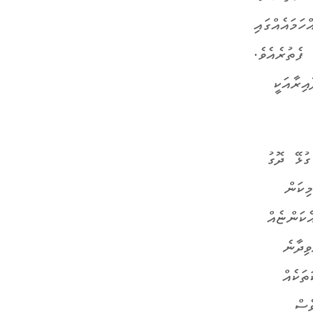
ަމައެއްގައި
ފެތުރެއެވެ.
ިރާއަކީ
ުޅޭ ދޮގު
ިކަން
ކަންޏެއް
ިދާނެ
ަކެއް
ެސް