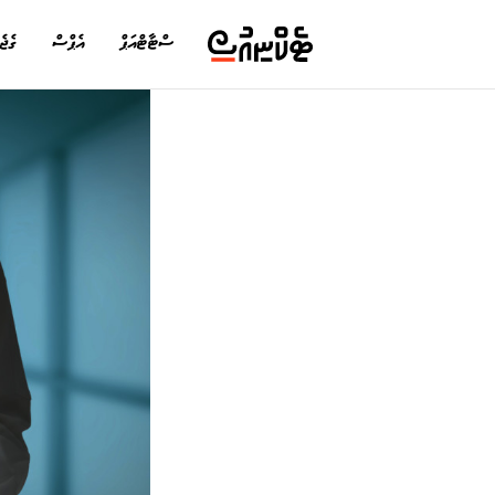
ސްޓާޓްއަޕް
އެޕްސް
ގެޖެ