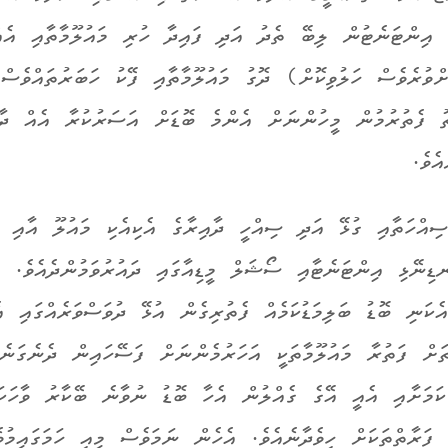
ެ. އިންޓަނެޓުން ލިބޭ ތެދު އަދި ފައިދާ ހުރި މައުލޫމާތާއި އެއްހ
ްވުރެވެސް ހަލުވިކޮށް) ދޮގު މައުލޫމާތާއި ފޭކު ހަބަރުތައްވެސް 
ތު ފެތުރުމުން މީހުންނަށް އެންމެ ބޮޑަށް އަސަރުކުރާ އެއް ދާއ
ެވެ.
ސިއްހަތާއި ގުޅޭ އަދި ސިއްހީ ދާއިރާގެ އެކިއެކި މައުލޫ އާއި ގ
ނޑިނޭޅި އިންޓަނެޓާއި ސޯޝަލް މީޑިއާގައި ދައުރުވަމުންދެއެވެ. މ
ެކަނި ބޮޑު ބަލިމަޑުކަމެއް ފެތުރިގެން އުޅޭ ދުވަސްވަރެއްގައި އެ
ަށް ފަތުރާ މައުލޫމާތަކީ އަހަރުމެންނަށް ފަސޭހައިން ދެނެގަނެވ
ކަމަށާއި އެއީ އޭގެ ގެއްލުން އެހާ ބޮޑު ނުވާނެ ބޭކާރު ވާހަކަތ
 ފަރާތްތަކަށް ހީވެދާނެއެވެ. އެހެން ނަމަވެސް މިއީ ހަމަގައިމުވ