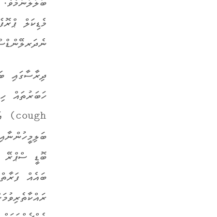
ބަލާލާނަމެވެ.
މެޑިކަލް ޕްރޮ
ނެދަރލޭންޑްސްގައި ހަރަކާތްތެރިވާ
ދިރާސާގައި ބަ
cough
ބަލިމީހުންނާއ
ބޮޑީ ސްޕްރޭ ނ
ބައެއް ފަރާތް
ރައްކާތެރިވުމ