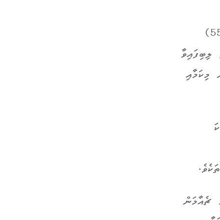
ދިރާސާގައި ބައިވެރިވި ޑޮކްޓަރުންގެ ދެބައިކުޅަ އެއްބަޔަށް ވުރެ ގިނަ (%55)
 ލިބިފައިވާ
ްކަން ޖެހެއެވެ. %14 ޑޮކްޓަރުން މިކަމާއި
ަ
ަކެވެ.
 ޗެއާމަން