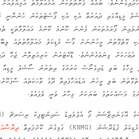
ޯދައިގެންނެވެ. ބައެއް ފަރާތްތަކުން އެމައުލޫމާތު އަމިއްލައަށް
ލް މީޑިއާގައި ދައުރުވާ އެކި އެކި ޕޯސްޓްތަކުން ހުންނާނީ ފެނ
ންލައިން ފޯރަމްތަކުން ފެންނަ ކޮންމެ ކޮންމެ މައުލޫމާތަކީ ތެދު
ެކި ގޮތްގޮތުން މީހުންނަށް ގޯސް މެޑިކަލް މައުލޫމާތުތައް ލިބޭ
ދުވަހަކަށް ގިނަވަމުންނެވެ. ޑޮކްޓަރުން ކުރިމަތިލާން ޖެހޭ ދަތި
ި މީހާގެ ބަލި ޑައިގްނޯސް ކުރުމުގެ އިތުރުން ސޯޝަލް މީޑިއާ 
ތްގޮތުން ބަލި މީހުން އަޑުއަހާފައިވާ ދޮގު ވާހަކަތައް ސާފުކޮށް
ންގެ މަސައްކަތުގެ ބަޔަކަށް މިހާރު ވަނީ ވެފައެވެ.
ެޑެރޭޝަން (KNMG) ގުޅިގެން ކޮށްފައިވާ
ދިރާސާއަކ