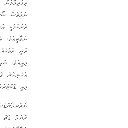
ދިމަދިމާލުން ހ
ނަމަވެސް ސޯޝަ
ދެރަކަމަކީ އޮ
ނުވާތީއެވެ. އ
ދަނީ ދުވަހެއް 
މިއީއެވެ. ބަލ
އެހެނިހެން ގޮ
މިއީ ޑޮކްޓަރު
ރޮޔަލް ޑަޗް މެޑިކަލް ފ