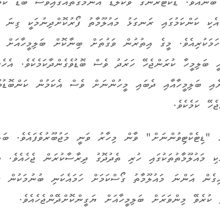
ުނެއެވެ. ޑޮކްޓަރުންގެ ވޯކްލޯޑް އާންމުގޮތެއްގައިވެސް ބޮޑު ކަމަ
އެކި ކަންކަމުގައި ރަނގަޅު މައުލޫމާތު ފޯރުކޮށްދިނުމަކީ ގިނަ 
ަމަކުރިއެވެ. މީގެ އިތުރުން ވަގުތަށް ބިނާކޮށް ބަލިމީހާއަށް ފ
އީ ބަލިމީހާ ކުރަންޖެހޭ ހަރަދު ވެސް ބޮޑުވެގެންދާކަމެކެވެ. އެހެ
ށާއި ބަލިމީހާއާއި ދެބައި މީހުންނަށް ވެސް އެކަމުން ކަންބޮޑުވު
ެހޭ ކަމެކެވެ.
ް "ޑިޓެކްޓިވުންނަށް" ވާން މިހާރު ވަނީ މަޖުބޫރުވެފައެވެ. ބަލި
ކި މައުލޫމާތުތަކުގައި ހުރި ތެދުދޮގު ދިރާސާކުރަން ޖެހެއެވެ. ބ
އިގެން އަންނަ މައުލޫމާތު ގޯސްކަމަށް ހަމައެކަނި ބުނުމަކުން ނު
 ކުރެވޭ މިންވަރަށް ބަލިމީހާއަށް ޔަގީންކޮށްދޭންޖެހެއެވެ.