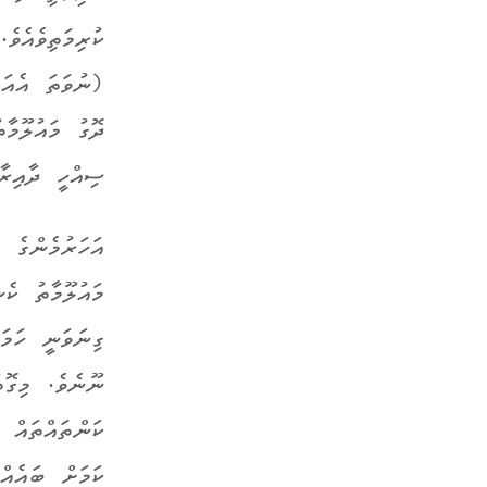
ކުރިމަތިވެއެވ
(ނުވަތަ އެއަށ
ދޮގު މައުލޫމާ
ސިއްހީ ދާއިރާއ
އަހަރުމެންގެ 
މައުލޫމާތު ކެ
ގިނަވަނީ ހަމައ
ނޫނެވެ. މިގޮތ
ކަންތައްތައް 
ކަމަށް ބައެއް