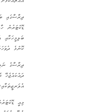
އެއްޗެއްކަމަށ
ޑޮކްޓަރުން ހާމ
ކޮންމެ ދުވަހަކ
ދިރާސާގެ ނަތީ
ދައްކައްޖެހޭ ދ
އެލަރޖީތަކާއި،
މިއީ ޑޮކްޓަރު