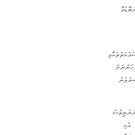
ބޮޑުވާ
ްކަތްތަކާއި
ހުންނަށް
ަނަލުން
ްނަނީވެސް
 އެކި