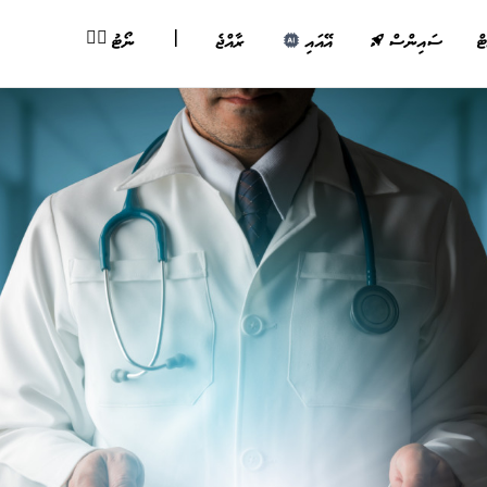
|
✍🏽
ޓް
ސައިންސް
އޭއައި
ރާއްޖެ
ނޯޓު