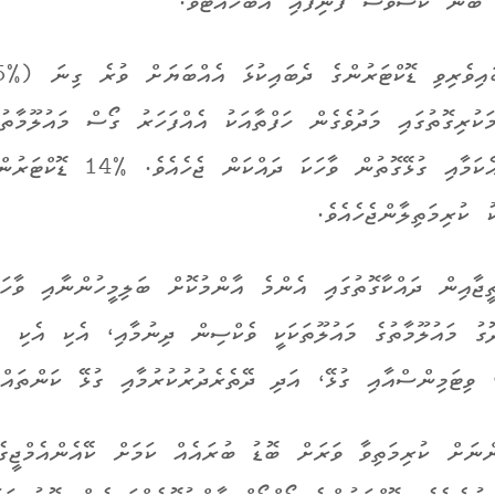
ް ބުނާ ކޭސްވެސް ފެނިފައި އެބަހުއްޓެވެ.
ަކުރިގޮތުގައި މަދުވެގެން ހަފްތާއަކު އެއްފަހަރު ގޯސް މައުލޫމާތު
ބަލިމީހަކާއި އެކަމާއި ގުޅޭގޮތުން ވާހަކަ ދައ
ު ކުރިމަތިލާންޖެހެއެވެ.
ޖާއިން ދައްކާގޮތުގައި އެންމެ އާންމުކޮށް ބަލިމީހުންނާއި ވާހަކ
ޮގު މައުލޫމާތުގެ މައުލޫތަކަކީ ވެކްސިން ދިނުމާއި، އެކި އެކި
 ވިޓަމިންސްއާއި ގުޅޭ، އަދި ދޭތެރެދުރުކުރުމާއި ގުޅޭ ކަންތައްތ
ންނަށް ކުރިމަތިވާ ވަރަށް ބޮޑު ބުރައެއް ކަމަށް ކޭއެންއެމްޖީގެ