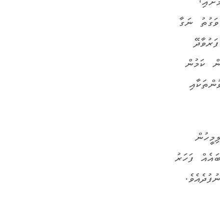
ށާއި،
ވަގުތު ނަގާ
ަރުވާދޭ
ން ކަމުން
ންތަކާއި
މީހުން
ައެއް ފަހަރު
ފުދެއެވެ.