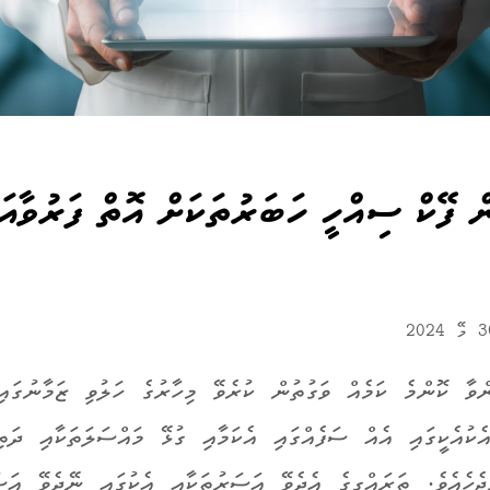
ް ފޭކް ސިއްހީ ހަބަރުތަކަށް އޮތް ފަރުވާއަ
ވާ ކޮންމެ ކަމެއް ވަގުތުން ކުރެވޭ މިހާރުގެ ހަލުވި ޒަމާނުގައި
ެކުއެކީގައި އެއް ސަފެއްގައި އެކަމާއި ގުޅޭ މައްސަލަތަކާއި ދަތ
ޖެހެއެވެ. ތަރައްގީގެ އެދެވޭ އަސަރުތަކާއި އެކުގައި ނޭދެވޭ އަސަ