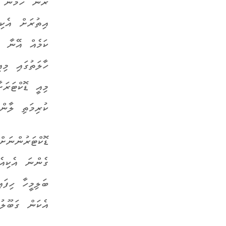
ރެނޭ ހެމަން ބ
އިތުރަށް އެކި
ކަމެއް އޭނާ ހ
ހާލަތުގައި މި
މިއީ ޑޮކްޓަރަ
ކުރިމަތި ލާންޖ
ޑޮކްޓަރުންނަށ
ގެންނަ އެކިއެ
ބަލިމީހާ ހިފަ
އެކަން ގަބޫލު