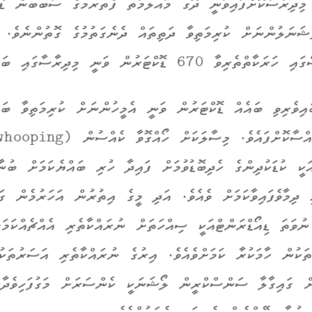
 މިދިރާސާކޮށްފައިވަނީ ދޮގު މައުލޫމާތު ފެތުރުމުގެ ސަބުބުން ޑޮ
ފެޝަނަލުންނަށް ކުރިމަތިވާ ދަތިތައް ދެނެގަތުމުގެ ގޮތުންނެވެ.
 670 ޑޮކްޓަރުން ވަނީ މިދިރާސާގައި ބައިވެރިވެފައެވެ.
އިވެރިވި ބައެއް ޑޮކްޓަރުން ވަނީ އެމީހުންނަށް ކުރިމަތިވާ ބައ
ހަބަރުތައް ހިއްސާކޮށްފައެވެ. މިސާލަކަށް ހޯއްގޮވާ ކެއްސުން (ping
) އަކީ ކުޑަކުދިންގެ ހެދިބޮޑުވުމަށް ފައިދާ ހުރި ބައްޔެކަމަށް ބުނ
ި ދިމާވެފައިވާކަމަށް ވެއެވެ. އަދި މީގެ އިތުރުން އަހަރުމެން ގ
ުވަތަ ޑިއޯޑްރަންޓްއަކީ ސިއްހަތަށް ނުރައްކާތެރި އެއްޗެއްކަމަ
ތަކުން ހާމަކުރާ ކަމަށްވެއެވެ. އިރުގެ ނުރައްކާތެރި އަސަރުތަކު
ަށް ގައިގާލާ ސަންސްކްރީން ލޯޝަނަކީ ކެންސަރަށް މަގުފަހިވެދާ