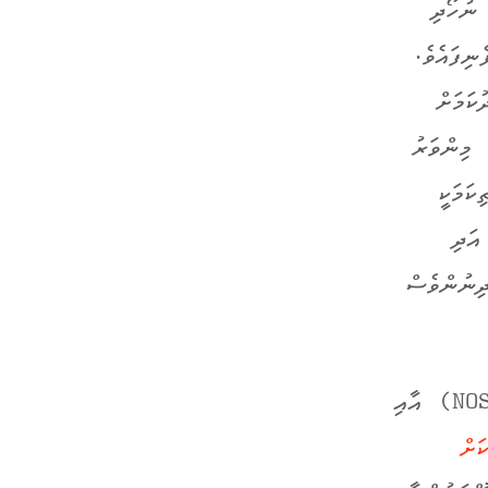
 ނުހޯދި
ިފައެވެ.
ކަމަށް
 މިންވަރު
ކަމަކީ
އަދި
ދިނުންވެސް
ނެދަރލޭންޑްސްގެ އޮގަނައިޒޭޝަން ފޯ އެޕްލައިޑް ސައިންޓިފިކް ރިސަރޗް (NOS) އާއި
ަށް