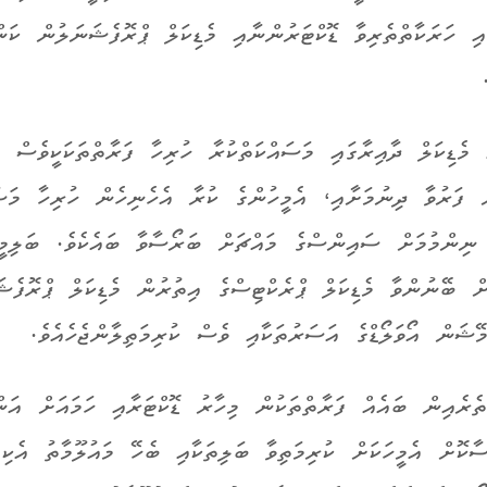
އި ހަރަކާތްތެރިވާ ޑޮކްޓަރުންނާއި މެޑިކަލް ޕްރޮފެޝަނަލުން ކަން
 މެޑިކަލް ދާއިރާގައި މަސައްކަތްކުރާ ހުރިހާ ފަރާތްތަކަކީވެސް
ް ފަރުވާ ދިނުމަށާއި، އެމީހުންގެ ކުރާ އެހެނިހެން ހުރިހާ މަސައ
ނިންމުމަށް ސައިންސްގެ މައްޗަށް ބަރޯސާވާ ބައެކެވެ. ބަލިމީ
ށް ބޭނުންވާ މެޑިކަލް ޕްރެކްޓިސްގެ އިތުރުން މެޑިކަލް ޕްރޮފެޝ
މޭޝަން އޯވަލޯޑްގެ އަސަރުތަކާއި ވެސް ކުރިމަތިލާންޖެހެއެވެ.
ތެރެއިން ބައެއް ފަރާތްތަކުން މިހާރު ޑޮކްޓަރާއި ހަމައަށް އަނ
ސާކޮށް އެމީހަކަށް ކުރިމަތިވާ ބަލިތަކާއި ބެހޭ މައުލޫމާތު އެކި