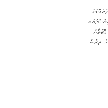
ރުމާކޮށް،
ިންސްޕަޔަރ
ޑޭޓާތޯން
ރު ދިރާސާ