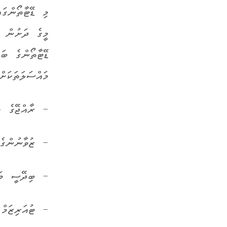
މި ޑޭޓާތޯންގަ
މީގެ ދަށުން ގ
ޑޭޓާތޯންގެ ބަ
މައްސަލަތަކަށް
- ރާއްޖޭގެ މަ
- ޒުވާނުންގެ 
- ބިދޭސީ މަސަ
- ޓުއަރިޒަމް 