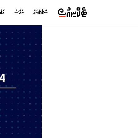
ސްޓާޓްއަޕް
އެޕްސް
ގެޖެ