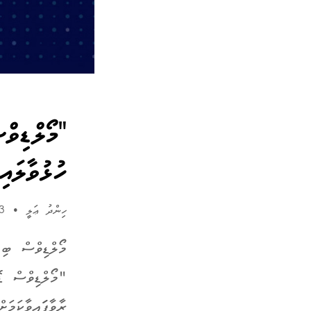
ހުޅުވާލައިފ
ހިންދު ޢަލީ
•
13 އޮކްޓޯބަރު 2024
މޯލްޑިވްސް ބި
ރާވާފަައިވާކަމ