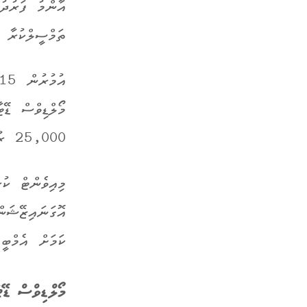
އާންމު ފަރުދު
ތަމްސީލްކުރާ ޓ
25,000 ރުފިޔާގެ އިނާމެއް ވަނީ ކަނޑައެޅިފައެވެ.
މިއިވެންޓް ކ
އޮގަނައިޒޭޝަނ
ކަމަށް އެމްބީ
މޯލްޑިވްސް ޑޭޓާތޯން 024