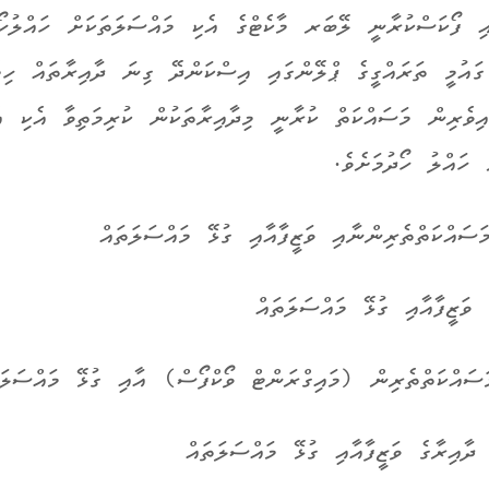
އި ފޯކަސްކުރާނީ ލޭބަރ މާކެޓްގެ އެކި މައްސަލަތަކަށް ހައްލުހޯދ
ައުމީ ތަރައްގީގެ ޕްލޭންގައި އިސްކަންދޭ ގިނަ ދާއިރާތައް ހިމެ
އިވެރިން މަސައްކަތް ކުރާނީ މިދާއިރާތަކުން ކުރިމަތިވާ އެކި އެ
 ހައްލު ހޯދުމަށެވެ.
ސައްކަތްތެރިންނާއި ވަޒީފާއާއި ގުޅޭ މައްސަލަތައް
ވަޒީފާއާއި ގުޅޭ މައްސަލަތައް
އްކަތްތެރިން (މައިގްރަންޓް ވޯކްފޯސް) އާއި ގުޅޭ މައްސަލަތ
ދާއިރާގެ ވަޒީފާއާއި ގުޅޭ މައްސަލަތައް