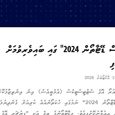
"މޯލްޑިވްސް ޑޭޓާތޯން 2024" ގައި ބައިވެރިވުމަށް
ި
އުރޯ އޮފް ސްޓެޓިސްޓިކްސް (އެމްބީއެސް) އިން އިންތިޒާމުކޮށް
"މޯލްޑިވްސް ޑޭޓާތޯން 2024" ނަމުގައި ހެކަތޯންއެއް ކުރިއަށް ގެންދިޔުމ
ަށް އިއުލާނުކޮށްފިއެވެ. މިޑޭޓާތޯންގެ ތީމް އަކީ "ފިޔުޗަރ އޮފް