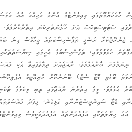
ން ހާމަކުރާގޮތުގައި މިއިވެންޓްގެ އެންމެ މުހިއްމު އެއް މަގުސަދ
ދުގައި ސްޓެޓިސްޓިކްސް އަށް ހޭލުންތެރިކަން އިތުރުކުރުމެވެ.
ް ޖެނެރޭޓްކުރާ ރަސްމީ ތަފާސްހިސާބުތައް ވީހާވެސް ގިނަ ބަޔަ
ެގޮތަށް ހުޅުވާލުމާއި، ތަފާސްހިސާބުގެ އެހީގައި ސިޔާސަތުތަކާއި
ނިންމުމަށް ބާރުއެޅުމެވެ. ރާއްޖެއަށް ދިމާވެފައިވާ އެކި މައްސަލ
ވަތަ ބޮޑެތި ޑޭޓާ ސެޓް) ބޭނުންކޮށް ކްރިއޭޓިވް އެޕްލިކޭޝަން
ބާރު އެޅުމެވެ. މީގެ އިތުރުން ރާއްޖޭގައި ތިބި މިކަމުގެ ޓެކްނި
ްނާއި ޑޭޓާ ސައިންޓިސްޓުންނާއި ގުޅިގެން، މިފަދަ މައްސަލަތައް
 އައު ހިޔާލުތަކާއި އުފެއްދުންތައް އުފެއްދުމަކީވެސް މިއިވެންޓްގެ