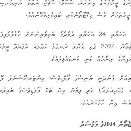
ންގެ ޓީމްތަކުގެ އިތުރުން ސްކޫލް، ކޮލެޖް ނުވަތަ ޔުނިވަރސިޓ
ީމްތަކަށް ވެސް މިޑޭޓާތޯންގައި ބައިވެރިވެވޭނެއެވެ.
އުމުރުން 15 އަހަރާއި 24 އަހަރާއި ދެމެދުގެ ބައިވެރިންނަށް ހުޅުވާލެވިފަ
މޯލްޑިވްސް ޑޭޓާތޯން 2024 ގައި އެންމެ ރަނގަޅު ހައްލެއް އުފައްދާ ޓީމަ
ުރިއަށް ގެންދަނީ ޔުނިސެފް މޯލްޑިވްސް، އިންޓަރނޭޝަނަލް ލޭ
ް (އައިއެލްއޯ) އަދި ވިމެން އިން ޓެކް މޯލްޑިވްސްގެ ބައިވެރިވު
އެސް އިން ހާމަކުރެއެވެ.
2ގެ މަގުސަދު