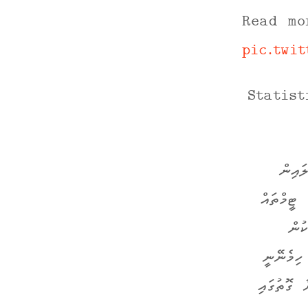
Read m
pic.twit
ައިން
 ޓީމްތައް
ުން
ހިމެނޭނީ
މަކުރާ ގޮތުގައި