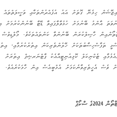
އިޒޭޝަން ހިމެނޭ ގޮތަށް އައު އުފެއްދުންތަކާއި ވަސީލަތްތައް ފަ
ުވަތަ އާންމު ބޭނުމަށް ހުޅުވާލާފައިވާ ޑޭޓާ ބޭނުންކުރުމަށް އ
ޓާތޯންއިން ހާސިލްކުރަން ބޭނުންވާ ކަންތައްތަކެވެ. މޯލްޑިވްސް 
ސްމީ ތަފާސްހިސާބުތަކަށް ހޭލުންތެރިކަން އިތުރުކުރުމާއި، އިތު
އެޅުމާއި ޓެކްނިކަލް ކޮމިއުނިޓީއާއެކު ޕާޓްނަރޝިޕް އިތުރަށް
ަށް ވެސް އެހީތެރިވާނެކަމަށް އެމްބީއެސް އިން ހާމަކުރެއެވެ.
20ގެ ސްކޯޕް