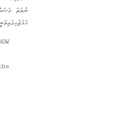
ނުވަތަ މަސައް
ހަމަޖެހިފައިވަނީ އޮކް
NOW
the