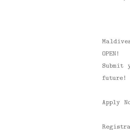
Maldive
OPEN!
Submit 
future!
Apply 
Registr