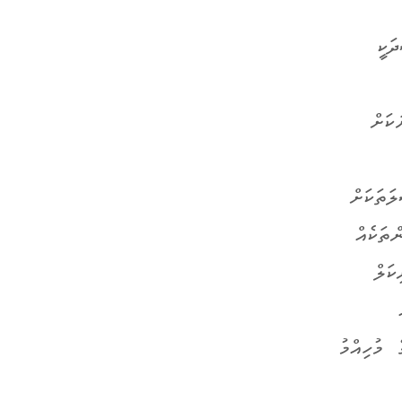
ަކީ
ކަށް
ަތަކަށް
ތަކެއް
ކަލް
 މުހިއްމު