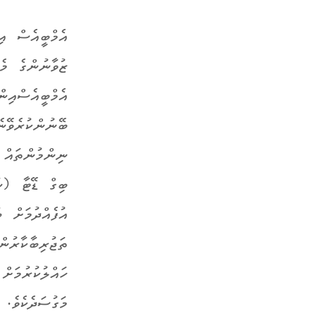
އެމްބީއެސް އި
ޒުވާނުންގެ މެ
އެމްބީއެސްއިނ
ބޭނުންކުރެވޭނ
ނިންމުންތައް 
ބިގް ޑޭޓާ (ނު
އުފެއްދުމަށް 
ތަޖުރިބާކާރުނ
ހައްލުކުރުމަށް
މަގުސަދެކެވެ.