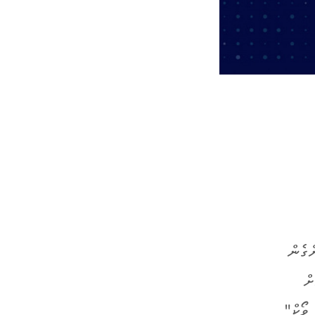
ގެން
ަށް
 ވޯކް"