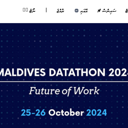
|
✍🏽
ޓް
ސައިންސް
އޭއައި
ރާއްޖެ
ނޯޓު