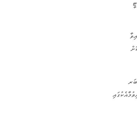
ީ
އިވާ
ކަށް
ބަރ
މާއެކުގައި