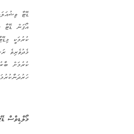
ޑޭޓާ ވިޝުއަލަ
އޯޕަން ޑޭޓާ ނ
ކުރުމަކީ މިޑޭ
މެދުވެރިވެ ރަ
ކުރުމަށް ބާރު
ހަރުދަނާކުރުމ
މޯލްޑިވްސް ޑޭޓާތޯން 24