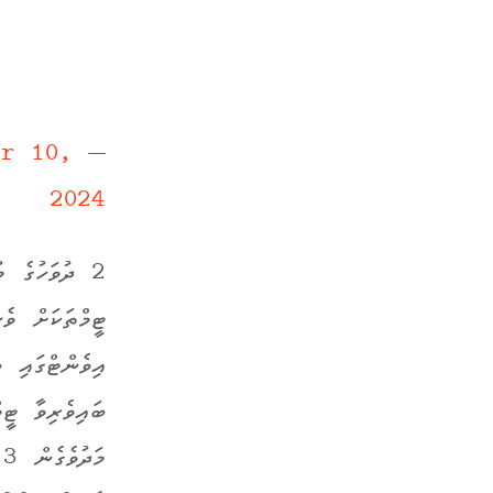
er 10,
— Statistics Maldives (@statsmaldives)
2024
2 ދުވަހުގެ މ
ޓީމްތަކަށް ވެ
އިވެންޓްގައި 
ބައިވެރިވާ ޓީމ