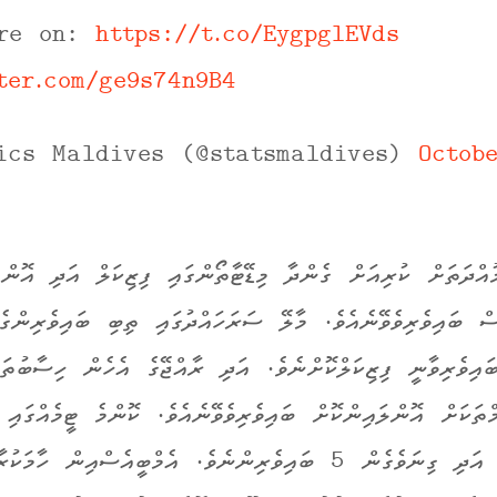
ore on:
https://t.co/EygpglEVds
ter.com/ge9s74n9B4
Octob
ުއްދަތަށް ކުރިއަށް ގެންދާ މިޑޭޓާތޯންގައި ފިޒިކަލް އަދި އޮންލ
ސް ބައިވެރިވެވޭނެއެވެ. މާލޭ ސަރަހައްދުގައި ތިބި ބައިވެރިންގެ
ބައިވެރިވާނީ ފިޒިކަލްކޮށްނެވެ. އަދި ރާއްޖޭގެ އެހެން ހިސާބުތަކ
ްތަކަށް އޮންލައިންކޮށް ބައިވެރިވެވޭނެއެވެ. ކޮންމެ ޓީމެއްގައި 
މަދުވެގެން 3 އަދި ގިނަވެގެން 5 ބައިވެރިންނެވެ. އެމްބީއެސްއިން ހާ