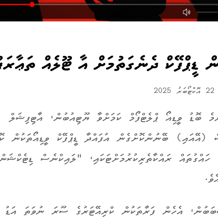
ް ޑީޕްފޭކް ދެނެގަތުމަށް އާ ޓޫލެއް ތަޢާރަފު
ޓޯބަރު 2025
މެ ބޮޑު ވީޑިއޯ ޕްލެޓްފޯމް ކަމަށްވާ ޔޫޓިއުބުން، އާޓިފިޝަލް
ް (އޭއައި) ބޭނުންކޮށްގެން އުފައްދާ ޑީޕްފޭކް ވީޑިއޯތަކުން ކޮ
ެ ހައްގުތައް ރައްކާތެރިކުރުމަށްޓަކައި، "ލައިކްނެސް ޑިޓެކްޝަނ
ެވެ.
ަބުން، އެހެން ފަރާތަކުން ކްރިއޭޓަރުގެ ސޫރަ ނުވަތަ އަޑު