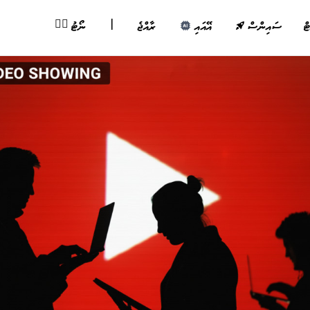
|
✍🏽
ޓް
ސައިންސް
އޭއައި
ރާއްޖެ
ނޯޓު