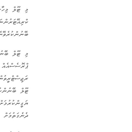
މި ޓޫލް މިހާ
ކްރިއޭޓަރުންނ
ބޭނުންކުރެވޭނެ
މި ޓޫލް ބޭނުނ
ޕްރޮސެސްއެއް 
ރަޖިސްޓްރީވުން
ޓޫލް ބޭނުންކު
ޔަގީންކުރުމަށ
ދެނެގަތުމަށް 