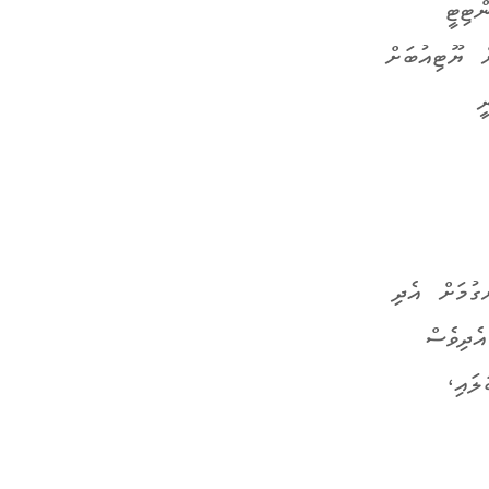
ްޓިޓީ
ށް ޔޫޓިއުބަށް
ީ
ގުމަށް އެދި
ެދިވެސް
ލައި،