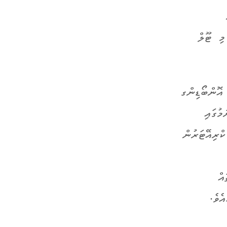
މި ޓޫލް
އޮންބޯޑިންގ
މުގައި
ކްރިއޭޓަރުން
އް
ެވެ.