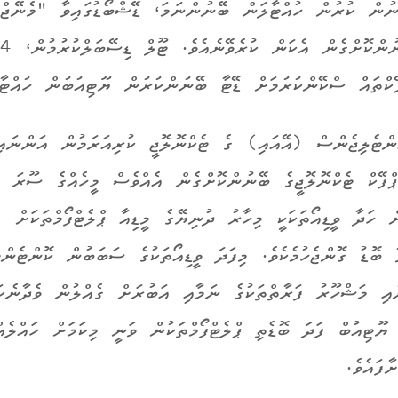
ުން ކުރުން ހުއްޓާލަން ބޭނުންނަމަ، ޑޭޝްބޯޑުގައިވާ "މެނޭޖް
ފޭކްތައް ސްކޭންކުރުމަށް ޑޭޓާ ބޭނުންކުރުން ޔޫޓިއުބުން ހުއްޓާލ
ންޓެލިޖެންސް (އޭއައި) ގެ ޓެކްނޮލޮޖީ ކުރިއަރަމުން އަންނައި
ޕްފޭކް ޓެކްނޮލޮޖީގެ ބޭނުންކޮށްގެން އެއްވެސް މީހެއްގެ ސޫރަ ނ
 ހަދާ ވީޑިއޯތަކަކީ މިހާރު ދުނިޔޭގެ މީޑިއާ ޕްލެޓްފޯމްތަކަށް
ވާ ބޮޑު ގޮންޖެހުމެކެވެ. މިފަދަ ވީޑިއޯތަކުގެ ސަބަބުން ކޮންޓެންޓ
ާއި މަޝްހޫރު ފަރާތްތަކުގެ ނަމާއި އަބުރަށް ގެއްލުން ވެދާނެކަ
، ޔޫޓިއުބް ފަދަ ބޮޑެތި ޕްލެޓްފޯމްތަކުން ވަނީ މިކަމަށް ހައްލެއ
ާފައެވެ.