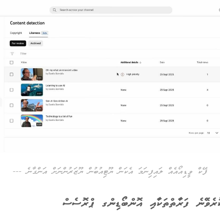
ފޭކް ވީޑިއޯއެއް ލައިފިނަމަ އެކަން ޔޫޓިއުބުން ޔޫޒަރުންނަށް އަންގާނެ ---
ރެވޭނެ ފަރާތްތަކާއި އޮންބޯޑިންގ ޕްރޮސެސް