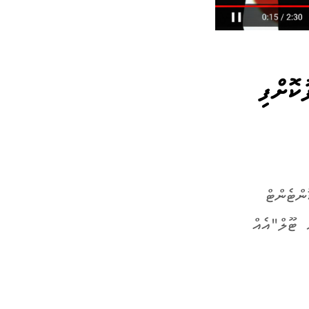
ކޮށްފި
ންޓެންޓް
ް ޓޫލް"އެއް