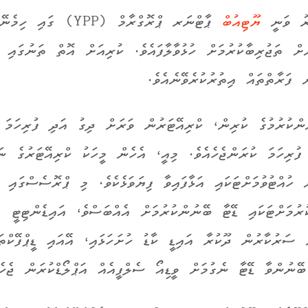
ރު ވަނީ
ޔޫޓިއުބް
ޕާޓްނަރ ޕްރޮގްރާމް (YPP) ގައި ހިމެނޭ
ަށް ތަޖުރިބާކުރުމަށް ހުޅުވާލާފައެވެ. ކުރިއަށް އޮތް ތަނުގައި 
 ފަރާތްތައް އިތުރުކުރެވޭނެއެވެ.
ްކުރުމުގެ ކުރިން، ކްރިއޭޓަރުން ވަރަށް ދިގު އަދި ފުރިހަމަ 
ފުރިހަމަ ކުރަންޖެހެއެވެ. މިއީ، އެހެން މީހަކު ކްރިއޭޓަރުގެ ނަ
 ހުއްޓުވުމަށްޓަކައި އަޅާފައިވާ ފިޔަވަޅެކެވެ. މި ޕްރޮސެސްގައި 
ރުމަށްޓަކައި ޑޭޓާ ބޭނުންކުރުމަށް އެއްބަސްވެ، އައިޑެންޓިޓީ
ް ސަރުކާރުން ދޫކުރާ އައިޑީ ކާޑު ހުށަހަޅައި، އޭއައި ޑީޕްފޭކްތަ
ބޭނުންވާ ޑޭޓާ ނެގުމަށް ވީޑިއޯ ސެލްފީއެއް އަޕްލޯޑްކުރަން ޖެހެއ