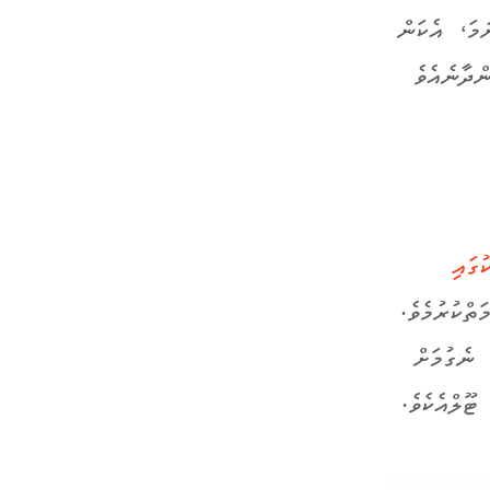
ަމަ، އެކަން
ްދާނެއެވެ
ުގައި
ްކުރުމެވެ.
 ނެގުމަށް
ޓޫލްއެކެވެ.