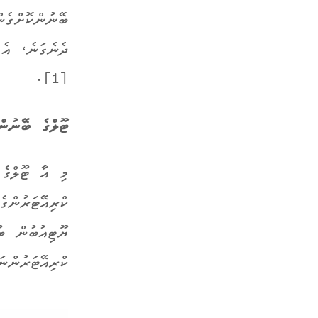
ބޭނުންކޮށްގެ
ދެނެގަނެ، އެ 
[1].
ޓޫލްގެ ބޭނުން
މި އާ ޓޫލްގެ 
ކްރިއޭޓަރުންގ
ޔޫޓިއުބުން ބު
ކްރިއޭޓަރުންނަ