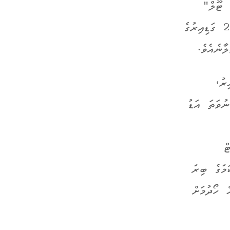
 ޓޫލް"
އޮޕްޝަން ބޭނުންކޮށްގެން އެކަން ކުރެވޭނެއެވެ. ޓޫލް ޑިސޭބަލްކުރުމުން، 24 ގަޑިއިރުގެ
ާނެއެވެ.
ރު،
ުވަތަ އަޑު
ް
މުގެ ބިރު
ް ހޯދުމަށް