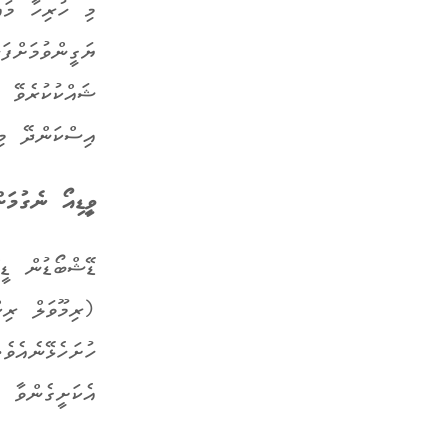
މި ހުރިހާ މައ
ޔަގީންވުމަށްފަ
ޝައްކުކުރެވޭ 
އިސްކަންދޭ މި
ވީޑިއޯ ނެގުމަ
ޑޭޝްބޯޑުން ޑީ
(ރިމޫވަލް ރިކ
ހުށަހެޅޭނެއެވ
އެކަށީގެންވާ ފ