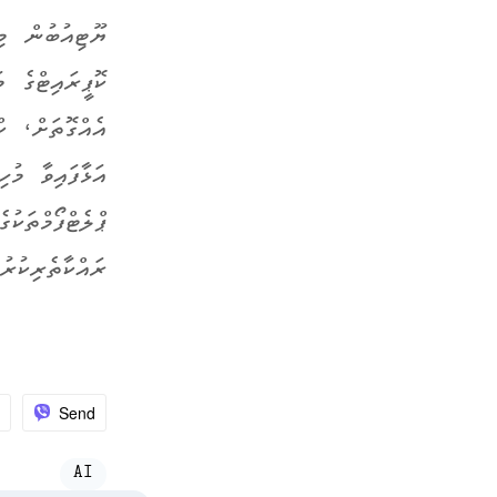
ޔޫޓިއުބުން މި
ކޮޕީރައިޓްގެ 
އެއްގޮތަށް، ކް
އަޅާފައިވާ މުހ
ޕްލެޓްފޯމްތަކ
ރައްކާތެރިކުރު
Send
AI