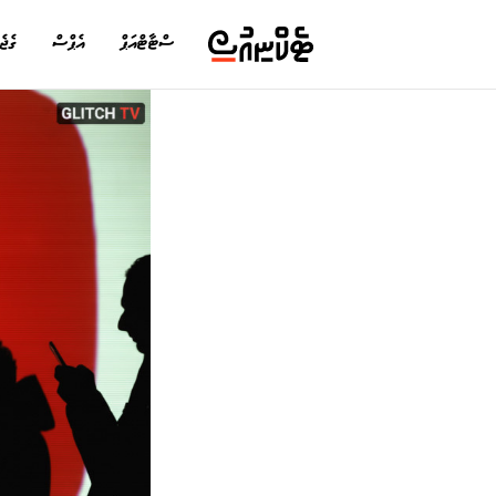
ސްޓާޓްއަޕް
އެޕްސް
ގެޖެ