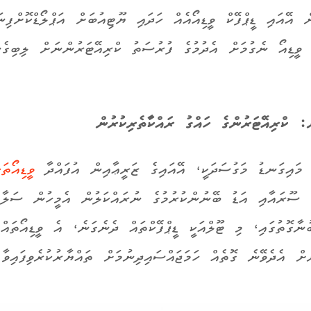
ން
އޭއައި
ޑީޕްފޭކް ވީޑިއޯއެއް ހަދައި ޔޫޓިއުބަށް އަޕްލޯޑްކޮށްފިނ
ވީޑިއޯ ނެގުމަށް އެދުމުގެ ފުރުސަތު ކްރިއޭޓަރުންނަށް ލިބިގެނ
: ކްރިއޭޓަރުންގެ ހައްގު ރައްކާތެރިކުރުން
މައިގަނޑު މަގުސަދަކީ، އޭއައިގެ ޒަރީޢާއިން އުފައްދާ
ވީޑިއޯތަކ
ެ ސޫރައާއި އަޑު ބޭނުންކުރުމުގެ ނުރައްކަލުން އެމީހުން ސަލާމަތ
ނާގޮތުގައި، މި ޓޫލްއަކީ ޑީޕްފޭކްތައް ދެނެގަނެ، އެ ވީޑިއޯތައް
ށް އެދެވޭނެ ގޮތެއް ހަމަޖައްސައިދިނުމަށް ތައްޔާރުކުރެވިފައިވާ 