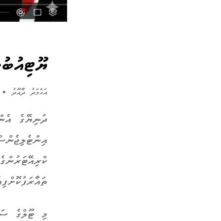
ޔޫޓިއުބުނ
އަޙްމަދު ދާއޫދު
•
22 އޮކް
ދުނިޔޭގެ އެން
އިންޓެލިޖެންސ
ކްރިއޭޓަރުންގ
ތައާރަފުކޮށްފިއ
މި ޓޫލްގެ ސަބ