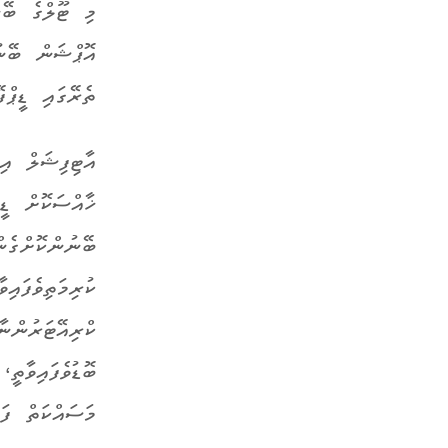
މި ޓޫލްގެ ބޭނ
ތެރޭގައި ޑީޕް
އާޓިފިޝަލް އި
ޚާއްސަކޮށް ޑީ
ބޭނުންކޮށްގެން
ކުރިމަތިވެފައި
ކްރިއޭޓަރުންނ
ބޮޑުވެފައިވާތީ
މަސައްކަތް ފަށ