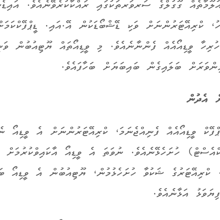
ުލޫމާތެއް ގޫގުލްގެ ސަރވަރތަކުގައި ރައްކާކުރެވޭނެއެވެ. އައިޑެނ
ހު، ކްރިއޭޓަރުންނަށް ވަކި ޑޭޝްބޯޑަކުން އޭ.އައި. ޑީޕްފޭކްކަމަ
ހުރިހާ ވީޑިއޯއެއް ފެންނާނެއެވެ. މި ވީޑިއޯތައް ޔޫޓިއުބުން ވަނ
ންވަރަށް ބަލައިގެން ބައިބަޔަށް ބަހާފައެވެ.
ށް އެދުން
ޕްފޭކް ވީޑިއޯއެއް ފެނިއްޖެނަމަ، ކްރިއޭޓަރުންނަށް އެ ވީޑިއޯ ނެ
ްއެސްޓް) ހުށަހެޅޭނެއެވެ. ނުވަތަ އެ ވީޑިއޯ އާކައިވްކުރުމަށް އ
ެ. ކްރިއޭޓަރުގެ ޝަކުވާ ހުށަހެޅުމުން، ޔޫޓިއުބުން އެ ވީޑިއޯ ބަ
ިޔަވަޅު އަޅާނެއެވެ.