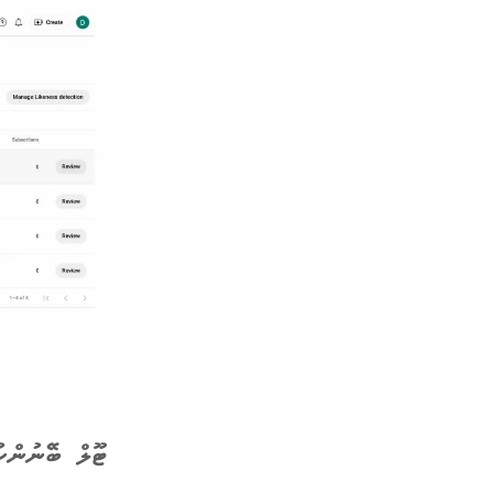
ޓޫލް ބޭނުންކު