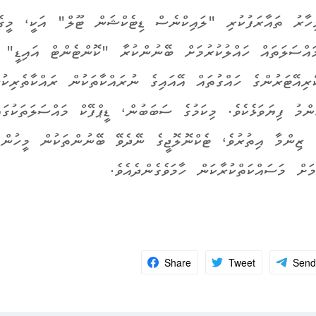
ހާރު ތައާރަފުކުރި "ލައިކްނެސް ޑިޓެކްޝަން ޓޫލް" އަކީ، މީގ
މައްސަލަތައް ހައްލުކުރުމަށް ބޭނުންކުރާ "ކޮންޓެންޓް އައިޑީ"
ރިއޭޓަރުންގެ ހައްގުތައް އޭއައިގެ ނުރައްކާތަކުން ރައްކާތެރިކުރ
ިންމު ފިޔަވަޅެކެވެ. މިކަމުގެ ސަބަބުން، ޑީޕްފޭކް މައްސަލަތަކުގައ
ުގެ ޒިންމާ އިތުރުވެ، ޓެކްނޮލޮޖީގެ ނޭދެވޭ ބޭނުންތަކުން މީހުން
މަށް މަސައްކަތްކުރާކަން ހާމަވެގެންދެއެވެ.
Share
Tweet
Send