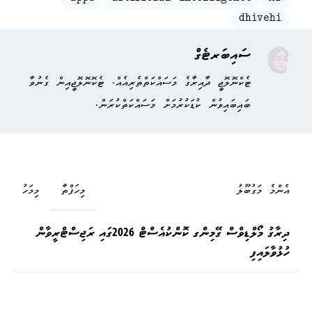
dhivehi
ސައިބަރޓެގް
ޓެކްނޮލޮޖީ ދާއިރާގެ މަސައްކަތްތެރިއެއް. ޓެކޮނޮލޮޖީއިން ގެނުވާ
ބައިބައިވުން ކުޑަކުރުމަށް މަސައްކަތްކުރަން.
އެންމެ މަގުބޫލު
މިހަފްތާ
މިމަހު
ދިރާގު މޯލްޑިވްސް ގޭމިންގ ކޮންކުއެސްޓް 2026ގައި ރަޖިސްޓްރީވާން
ހުޅުވާލައިފި