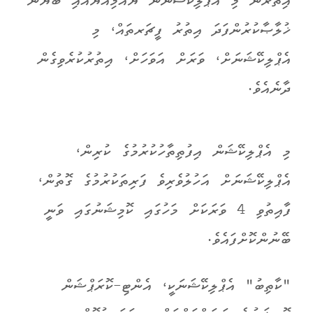
އިތުރުން މި އެޕްލިކޭޝަނުން ޔައުމިއްޔާއާއި ބަޔާން
ޚުލާޞާކުރުންފަދަ އިތުރު ފީޗަރތައް، މި
އެޕްލިކޭޝަނަށް، ވަރަށް އަވަހަށް، އިތުރުކުރެވިގެން
ދާނެއެވެ.
މި އެޕްލިކޭޝަން އިފުތިތާހުކުރުމުގެ ކުރިން،
އެޕްލިކޭޝަނަށް އަހުލުވެރިވެ ފަރިތަކުރުމުގެ ގޮތުން،
ފާއިތުވި 4 ވަރަކަށް މަހުގައި ކޮމިޝަނުގައި ވަނީ
ބޭނުންކޮށްފައެވެ.
"ކާތިބު" އެޕްލިކޭޝަނަކީ، އެންޓި-ކޮރަޕްޝަން