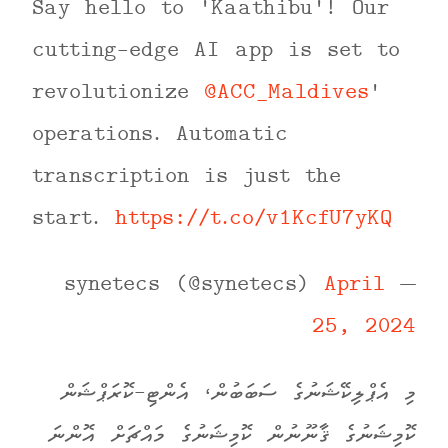
Say hello to 'Kaathibu'! Our
cutting-edge AI app is set to
revolutionize
@ACC_Maldives
'
operations. Automatic
transcription is just the
start.
https://t.co/v1KcfU7yKQ
April
— synetecs (@synetecs)
25, 2024
މި އެޕްލިކޭޝަނުގެ ސަބަބުން، އެންޓި-ކޮރަޕްޝަން
ކޮމިޝަނުގެ ޤާނޫނުން ކޮމިޝަނުގެ މައްޗަށް އޮންނަ