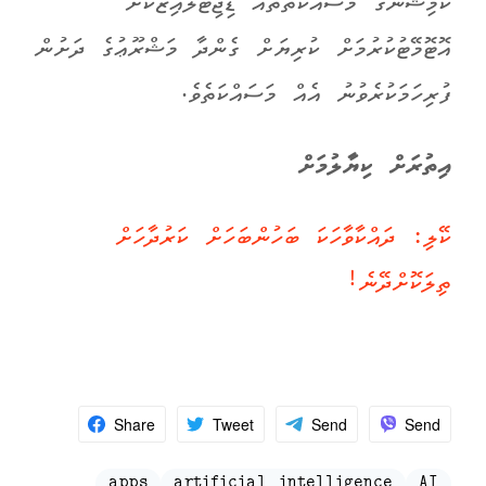
ކޮމިޝަނުގެ މަސައްކަތްތައް ޑިޖިޓަލައިޒުކޮށް
އޮޓޮމޭޓުކުރުމަށް ކުރިޔަށް ގެންދާ މަޝްރޫޢުގެ ދަށުން
ފުރިހަމަކުރެވުނު އެއް މަސައްކަތެވެ.
އިތުރަށް ކިޔާލުމަށް
ކޭލި: ދައްކާވާހަކަ ބަހުންބަހަށް ކަރުދާހަށް
ތިލަކޮށްދޭނެ!
Share
Tweet
Send
Send
apps
artificial intelligence
AI