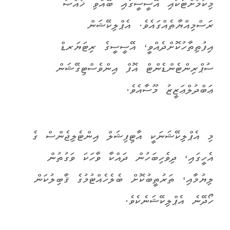
މިކަމަށްޓަކައި އޭސީސީގައި ބޭއްވި ޚާއްޞަ
ރަސްމިއްޔާތެއްގައެވެ. އެޕްލިކޭޝަން
އިފުތިތާހުކޮށްދެއްވީ، އޭސީސީގެ ރިޓަޔަރޑް
ސުޕްރިންޓެންޑެންޓް އޮފް އިންވެސްޓިގޭޝަން
ޢަބްދުލްޢަޒީޒު މޫސާއެވެ.
މި އެޕްލިކޭޝަނަކީ އާޓިފިޝަލް އިންޓެލިޖެންސް ގެ
އެހީގައި، ދިވެހިބަހުން ދައްކާ ވާހަކަ ވަގުތުން
ލިޔުމާއި، ތަރުތީބުކޮށް ބެލެހެއްޓުމުގެ ޤާބިލުކަން
ހޯދޭނެ އެޕްލިކޭޝަނެކެވެ.