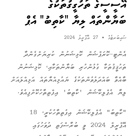
އޭސީސީގެ ތަހުގީގުތަކުގެ
ބަޔާންތައް ލިޔާ "ކާތިބު" އެޕް
ސައިބަރޓެގް
•
27 އޭޕްރީލު 2024
އެންޓި-ކޮރަޕްޝަން ކޮމިޝަނުން ކުރިޔަށްގެންދާ
ތަޙުޤީޤުތަކާ ގުޅުންހުރި ބަޔާންތަކާއި، ކޮމިޝަނުން
ބާއްވާ ބައްދަލުވުންތަކުގެ ޔައުމިއްޔާތައް އަމިއްލައަށް
ލިޔާ އެޕްލިކޭޝަން 'ކާތިބު' އިފްތިތާހުކޮށްފިއެވެ.
"ކާތިބު" އެޕްލިކޭޝަން އިފުތިތާހުކުރީ، 18
އޭޕްރީލް 2024 ވީ ބުރާސްފަތި ދުވަހުގައި