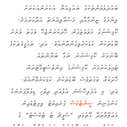
ބައްދަލުވުންތަކުގެ ޔައުމިއްޔާ އަކުރުންއަކުރަށް
ލިޔުމުގެ ޒިންމާއާއި މަސްއޫލިއްޔަތު އަދާކުރުމަށް،
ކޮމިޝަނުގެ މުވައްޒަފުން ހޭދަކުރަންޖެހޭ ވަގުތު ވަރަށް
ބޮޑުތަކުން ކުޑަކުރެވިގެންދާނެއެވެ. އަދި، ތަޙުޤީޤުތަކުގެ
ބޭނުމަށް ކޮމިޝަނުން ނަގާ ބަޔާންތައް
ޓައިޕުކުރުމަށް ކޮމިޝަނުގެ އިންވެސްޓިގޭޓަރުން
ހޭދަކުރާ ވަގުތުވެސް ބޮޑުތަކުން ކުޑަކުރެވޭނެއެވެ.
އަދި، މި އެޕްލިކޭޝަން އުފެއްދި ދިވެހި ޑިވެލޮޕަރުންގެ
ކުންފުނިން
ސީނެޓެކްސް
ޕްރައިވެޓް ލިމިޓެޑްއިން
މަޢުލޫމާތުދޭ ގޮތުގައި "ސްޕީޗް ޓް ޓެކްސްޓް" ގެ