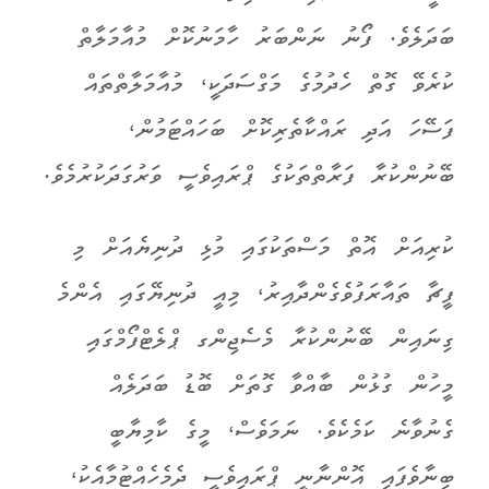
ބަދަލެވެ. ފޯނު ނަންބަރު ހާމަނުކޮށް މުއާމަލާތް
ކުރެވޭ ގޮތް ހެދުމުގެ މަގްސަދަކީ، މުއާމަލާތްތައް
ފަސޭހަ އަދި ރައްކާތެރިކޮށް ބަހައްޓަމުން،
ބޭނުންކުރާ ފަރާތްތަކުގެ ޕްރައިވެސީ ވަރުގަދަކުރުމެވެ.
ކުރިއަށް އޮތް މަސްތަކުގައި މުޅި ދުނިޔެއަށް މި
ފީޗާ ތައާރަފުވެގެންދާއިރު، މިއީ ދުނިޔޭގައި އެންމެ
ގިނައިން ބޭނުންކުރާ މެސެޖިންގ ޕްލެޓްފޯމްގައި
މީހުން ގުޅުން ބާއްވާ ގޮތަށް ބޮޑު ބަދަލެއް
ގެނުވާނެ ކަމެކެވެ. ނަމަވެސް، މީގެ ކާމިޔާބީ
ބިނާވެފައި އޮންނާނީ ޕްރައިވެސީ ދެމެހެއްޓުމާއެކު،