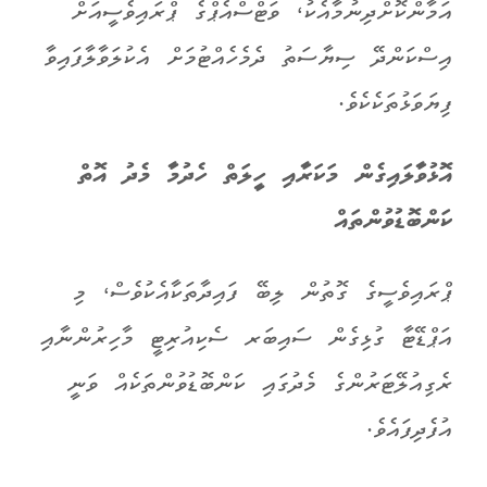
އަމާންކޮށްދިނުމާއެކު، ވަޓްސްއެޕްގެ ޕްރައިވެސީއަށް
އިސްކަންދޭ ސިޔާސަތު ދެމެހެއްޓުމަށް އެކުލަވާލާފައިވާ
ފިޔަވަޅުތަކެކެވެ.
އޮޅުވާލައިގެން މަކަރާއި ހީލަތް ހެދުމާ މެދު އޮތް
ކަންބޮޑުވުންތައް
ޕްރައިވެސީގެ ގޮތުން ލިބޭ ފައިދާތަކާއެކުވެސް، މި
އަޕްޑޭޓާ ގުޅިގެން ސައިބަރ ސެކިއުރިޓީ މާހިރުންނާއި
ރެގިއުލޭޓަރުންގެ މެދުގައި ކަންބޮޑުވުންތަކެއް ވަނީ
އުފެދިފައެވެ.