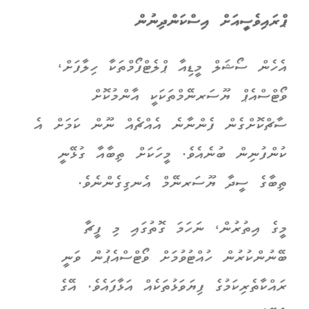
ޕްރައިވެސީއަށް އިސްކަންދިނުން
އެހެން ސޯޝަލް މީޑިއާ ޕްލެޓްފޯމްތަކާ ހިލާފަށް،
ވޯޓްސްއެޕް ޔޫސަރނޭމްތަކަކީ އާންމުކޮށް
ސާޗްކޮށްގެން ފެންނާނެ އެއްޗެއް ނޫން ކަމަށް އެ
ކުންފުނިން ބުނެއެވެ. މީހަކަށް ތިބާއާ ގުޅޭނީ
ތިބާގެ ސީދާ ޔޫސަރނޭމް އެނގިގެންނެވެ.
މީގެ އިތުރުން، ނަހަމަ ގޮތުގައި މި ފީޗާ
ބޭނުންކުރުން ހުއްޓުވުމަށް ވޯޓްސްއެޕުން ވަނީ
ރައްކާތެރިކަމުގެ ފިޔަވަޅުތަކެއް އަޅާފައެވެ. އޭގެ