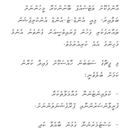
އާންމުކޮށް ވަޓްސްއެޕް ބޭނުންކުރާ މީހުންނަށް
ބަލާއިރު، މިއީ އެންޑް-ޓު-އެންޑް އެންކްރިޕްޝަން
ތައާރަފުކުރި ފަހުން ޕްރައިވެސީއަށް ގެނެވުނު އެންމެ
މުހިންމު އެއް ކުރިއެރުމެވެ.
މި ފީޗާގެ ސަބަބުން ހާއްސަކޮށް ފައިދާ ކުރާނެ
ކަމަށް ބެލެވެނީ:
- ކްލައިންޓުންނާ މުއާމަލާތްކުރާ
ފްރީލާންސަރުންނާއި ޕްރޮފެޝަނަލުންނަށް.
- ކަސްޓަމަރުންނާ ގުޅުން ބާއްވާ ކުދި