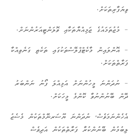
ވިޔަފާރިތަކަށް.
- މުޖުތަމައުގެ ޖަމިއްޔާތަކާއި ވޮލަންޓިއަރުންނަށް.
- އޮންލައިން މާކެޓްޕްލޭސްތަކުގައި ތަކެތި ގަނެވިއްކާ
ފަރާތްތަކަށް.
- ނުދަންނަ މީހުންނަށް އަމިއްލަ ފޯނު ނަންބަރު
ދޭން ބޭނުންނުވާ ކޮންމެ މީހަކަށް.
އެހެންނަމަވެސް، ނުދަންނަ ޔޫސަރނޭމްތަކުން މެސެޖު
ލިބުމުން ބޭނުންކުރާ ފަރާތްތަކުން އަދިވެސް