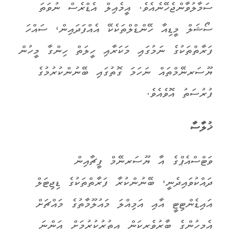
ސަމާލުވާންޖެހޭނެއެވެ. އީމެއިލް އެޑްރެސް ނުވަތަ
ސޯޝަލް މީޑިއާ ހޭންޑްލްތަކެކޭ އެއްފަދައިން، ސައްހަ
ފަރާތްތަކުގެ ނަމުގައި މަކަރާއި ހީލަތް ހިންގާ މީހުން
ޔޫސަރނޭމްތައް ނަހަމަ ގޮތުގައި ބޭނުންކުރުމުގެ
ފުރުސަތު އޮވެއެވެ.
ޚުލާސާ
ވަޓްސްއެޕްގެ އާ ޔޫސަރނޭމް ފީޗާއިން
ދައްކުވައިދެނީ، ބޭނުންކުރާ ފަރާތްތަކުގެ ޑިޖިޓަލް
އައިޑެންޓިޓީ އާއި އަމިއްލަ މައުލޫމާތުގެ މައްޗަށް
އެމީހުންގެ ބާރުވެރިކަން އިތުރުކުރުމަށް އަންނަ