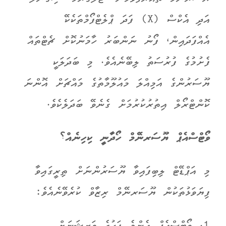
އަދި އެކްސް (X) ފަދަ ޕްލެޓްފޯމްތަކެކޭ
އެއްފަދައިން، ފޯނު ނަންބަރު ހާމަނުކޮށް ޗެޓްތައް
ފެށުމުގެ ފުރުސަތު ލިބޭނެއެވެ. މި ބަދަލަކީ
ޔޫސަރުންގެ އަމިއްލަ މައުލޫމާތުގެ މައްޗަށް އޮންނަ
ކޮންޓްރޯލް އިތުރުކުރުމަށް ގެނެވޭ ބަދަލެކެވެ.
ވޯޓްސްއެޕް ޔޫސަރނޭމް ހޯދާނީ ކިހިނެއް؟
މި އަޕްޑޭޓް ލިބިފައިވާ ޔޫސަރުންނަށް ތިރީގައިވާ
ފިޔަވަޅުތަކުން ޔޫސަރނޭމް ރިޒާވް ކުރެވޭނެއެވެ: