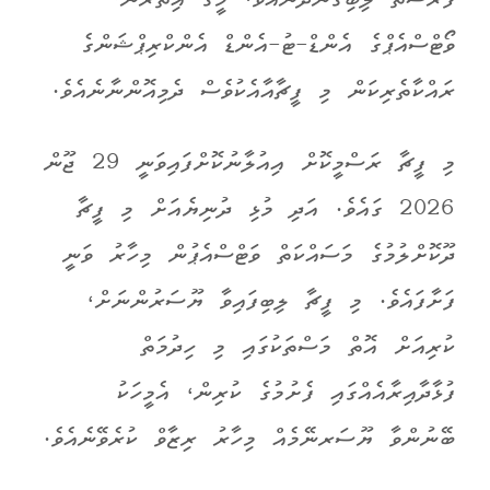
ފުރުސަތު ލިބިގެންދާނެއެވެ. މީގެ އިތުރުން،
ވޯޓްސްއެޕްގެ އެންޑް-ޓު-އެންޑް އެންކްރިޕްޝަންގެ
ރައްކާތެރިކަން މި ފީޗާއާއެކުވެސް ދެމިއޮންނާނެއެވެ.
މި ފީޗާ ރަސްމީކޮށް އިއުލާނުކޮށްފައިވަނީ 29 ޖޫން
2026 ގައެވެ. އަދި މުޅި ދުނިޔެއަށް މި ފީޗާ
ދޫކޮށްލުމުގެ މަސައްކަތް ވަޓްސްއެޕުން މިހާރު ވަނީ
ފަށާފައެވެ. މި ފީޗާ ލިބިފައިވާ ޔޫސަރުންނަށް،
ކުރިއަށް އޮތް މަސްތަކުގައި މި ހިދުމަތް
ފުޅާދާއިރާއެއްގައި ފެށުމުގެ ކުރިން، އެމީހަކު
ބޭނުންވާ ޔޫސަރނޭމެއް މިހާރު ރިޒާވް ކުރެވޭނެއެވެ.