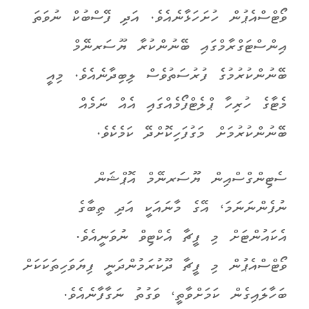
ވޯޓްސްއެޕުން ހުށަހަޅާނެއެވެ. އަދި ފޭސްބުކް ނުވަތަ
އިންސްޓަގްރާމްގައި ބޭނުންކުރާ ޔޫސަރނޭމް
ބޭނުންކުރުމުގެ ފުރުސަތުވެސް ލިބިދާނެއެވެ. މިއީ
މެޓާގެ ހުރިހާ ޕްލެޓްފޯމެއްގައި އެއް ނަމެއް
ބޭނުންކުރުމަށް މަގުފަހިކޮށްދޭ ކަމެކެވެ.
ސެޓިންގްސްއިން ޔޫސަރނޭމް އޮޕްޝަން
ނުފެންނަނަމަ، އޭގެ މާނައަކީ އަދި ތިބާގެ
އެކައުންޓަށް މި ފީޗާ އެކްޓިވް ނުވަނީއެވެ.
ވޯޓްސްއެޕުން މި ފީޗާ ދޫކުރަމުންދަނީ ފިޔަވަހިތަކަކަށް
ބަހާލައިގެން ކަމަށްވާތީ، ވަގުތު ނަގާފާނެއެވެ.