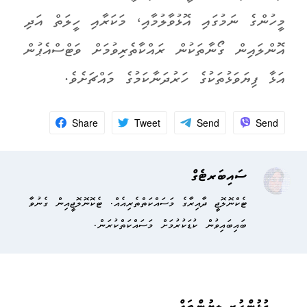
މީހުންގެ ނަމުގައި އޮޅުވާލުމާއި، މަކަރާއި ހީލަތް އަދި
އޮންލައިން ގޯނާތަކުން ރައްކާތެރިވުމަށް ވަޓްސްއެޕުން
އަޅާ ފިޔަވަޅުތަކުގެ ހަރުދަނާކަމުގެ މައްޗަށެވެ.
Share
Tweet
Send
Send
ސައިބަރޓެގް
ޓެކްނޮލޮޖީ ދާއިރާގެ މަސައްކަތްތެރިއެއް. ޓެކޮނޮލޮޖީއިން ގެނުވާ
ބައިބައިވުން ކުޑަކުރުމަށް މަސައްކަތްކުރަން.