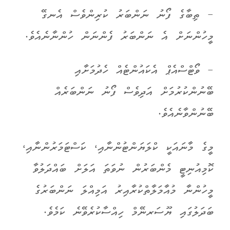
- ތިބާގެ ފޯނު ނަންބަރު ކުރިންވެސް އެނގޭ
މީހުންނަށް އެ ނަންބަރު ފެންނަން ހުންނާނެއެވެ.
- ވޯޓްސްއެޕް އެކައުންޓެއް ހެދުމަށާއި
ބޭނުންކުރުމަށް އަދިވެސް ފޯނު ނަންބަރެއް
ބޭނުންވާނެއެވެ.
މީގެ މާނައަކީ ކްލަޔަންޓުންނާއި، ކަސްޓަމަރުންނާއި،
ކޮމިއުނިޓީ މެންބަރުން ނުވަތަ އަލަށް ބައްދަލުވާ
މީހުންނާ މުއާމަލާތްކުރާއިރު އަމިއްލަ ނަންބަރުގެ
ބަދަލުގައި ޔޫސަރނޭމް ހިއްސާކުރެވޭނެ ކަމެވެ.