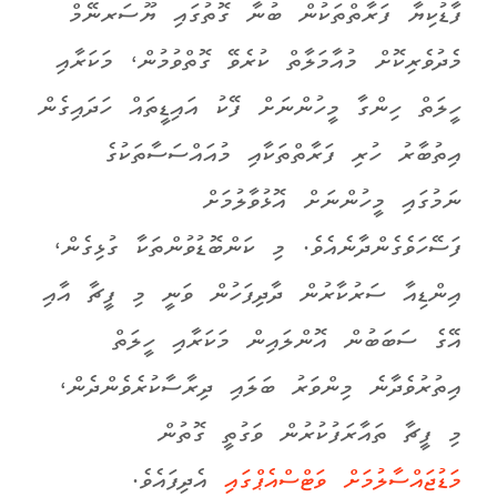
ފާޑުކިޔާ ފަރާތްތަކުން ބުނާ ގޮތުގައި ޔޫސަރނޭމް
މެދުވެރިކޮށް މުއާމަލާތް ކުރެވޭ ގޮތްވުމުން، މަކަރާއި
ހީލަތް ހިންގާ މީހުންނަށް ފޭކު އައިޑީތައް ހަދައިގެން
އިތުބާރު ހުރި ފަރާތްތަކާއި މުއައްސަސާތަކުގެ
ނަމުގައި މީހުންނަށް އޮޅުވާލުމަށް
ފަސޭހަވެގެންދާނެއެވެ. މި ކަންބޮޑުވުންތަކާ ގުޅިގެން،
އިންޑިއާ ސަރުކާރުން ދާދިފަހުން ވަނީ މި ފީޗާ އާއި
އޭގެ ސަބަބުން އޮންލައިން މަކަރާއި ހީލަތް
އިތުރުވެދާނެ މިންވަރު ބަލައި ދިރާސާކުރެވެންދެން،
މި ފީޗާ ތައާރަފުކުރުން ވަގުތީ ގޮތުން
މަޑުޖައްސާލުމަށް ވަޓްސްއެޕްގައި
އެދިފައެވެ.