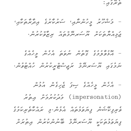
ތެރޭގައި:
- މަޝްހޫރު މީހުންނާއި، ސަރުކާރުގެ އިދާރާތަކާއި،
ޖަމިއްޔާތަކަށް ޔޫސަރނޭމްތައް ރިޒާވްކުރުން.
- އޮޅުވާލުމުގެ ގޮތުން ނުވަތަ އެހެން މީހެއްގެ
ނަމުގައި ޔޫސަރނޭމް ރަޖިސްޓްރީކުރުން ހުއްޓުވުން.
- އެހެން މީހެއްގެ ސިފަ ޖެހިގެން އުޅުން
(impersonation) މަދުކުރުމަށް އިތުރު
ވެރިފިކޭޝަން ފިޔަވަޅުތައް އެޅުން.މި ރައްކާތެރިކަމުގެ
ފިޔަވަޅުތަކަކީ ޔޫސަރނޭމް ބޭނުންކުރުން އިތުރަށް