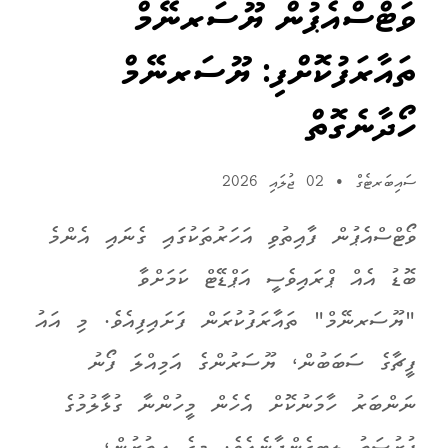
ވަޓްސްއެޕުން ޔޫސަރނޭމް
ތައާރަފުކޮށްފި: ޔޫސަރނޭމް
ހޯދާނެގޮތް
ސައިބަރޓެގް
•
02 ޖުލައި 2026
ވޯޓްސްއެޕުން ފާއިތުވި އަހަރުތަކުގައި ގެނައި އެންމެ
ބޮޑު އެއް ޕްރައިވެސީ އަޕްޑޭޓް ކަމަށްވާ
"ޔޫސަރނޭމް" ތައާރަފުކުރަން ފަށައިފިއެވެ. މި އައު
ފީޗާގެ ސަބަބުން، ޔޫސަރުންގެ އަމިއްލަ ފޯނު
ނަންބަރު ހާމަނުކޮށް އެހެން މީހުންނާ ގުޅާލުމުގެ