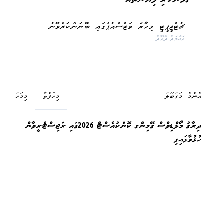
ގުޅުންހުރި ލިޔުންތައް
ޗެޓްޖީޕީޓީ މިހާރު ވަޓްސްއެޕްގައި ބޭނުންކުރެވޭނެ
އަޙްމަދު ދާއޫދު
އެންމެ މަގުބޫލު
މިހަފްތާ
މިމަހު
ދިރާގު މޯލްޑިވްސް ގޭމިންގ ކޮންކުއެސްޓް 2026ގައި ރަޖިސްޓްރީވާން
ހުޅުވާލައިފި