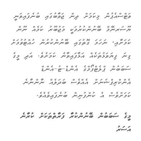
ވަޓްސްއެޕުން މިކަމަށް ދިން ޖަވާބުގައި ބުނެފައިވަނީ
ޔޫސަރނޭމް ބޭނުންކުރުމަކީ މަޖުބޫރު ކަމެއް ނޫން
ކަމަށާއި، ނަހަމަ ގޮތުގައި ބޭނުންކުރުން ހުއްޓުވުމަށް
ގިނަ ފިޔަވަޅުތަކެއް އަޅާފައިވާނެ ކަމަށެވެ. އަދި މީގެ
ސަބަބުން ޕްލެޓްފޯމްގެ އެންޑް-ޓު-އެންޑް
އެންކްރިޕްޝަނަށް އެއްވެސް ބަދަލެއް ނާންނާނެ
ކަމަށްވެސް އެ ކުންފުނިން ބުނެފައިވެއެވެ.
މީގެ ސަބަބުން ބޭނުންކުރާ ފަރާތްތަކަށް ކުރާނެ
އަސަރު