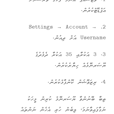
1. ވޯޓްސްއެޕް އެންމެ ފަހުގެ ވަރޝަނަށް
އަޕްޑޭޓްކުރުން.
2. Settings → Account →
Username އަށް ދިއުން.
3. 3 އަކުރާއި 35 އަކުރާ ދެމެދުގެ
ޔޫސަރނޭމެއް ހިޔާރުކުރުން.
4. ރިޒަވޭޝަން ކޮންފާމްކުރުން.
ތިބާ ބޭނުންވާ ޔޫސަރނޭމް ކުރިން މީހަކު
ނަގާފައިވާނަމަ، ލިބެން ހުރި އެހެން ނަންތައް