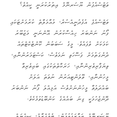
ވަޓްސްއެޕުން ޔޫސަރނޭމް އިތުރުކުރަނީ ކީއްވެ؟
ވަޓްސްއެޕް އުފެދުނީއްސުރެ، މުއާމަލާތް ކުރުމަށްޓަކައި
ފޯނު ނަންބަރު ހިއްސާކުރުން އޮންނަނީ މަޖުބޫރު
ކަމަކަށް ވެފައެވެ. މީގެ ސަބަބުން ކޮންޓެކްޓްތައް
ދެނެގަތުމަށް ފަސޭހަވި ނަމަވެސް، ކަސްޓަމަރުންނާއި،
ވިޔަފާރިވެރިންނާއި، ހަރަކާތްތަކުގައި ބައިވެރިވާ
މީހުންނާއި، ވޮލަންޓިއަރުން ނުވަތަ އަލަށް
ބައްދަލުވާ މީހުންނަށްވެސް އަމިއްލަ ފޯނު ނަންބަރު
ދޭންޖެހުމަކީ ގިނަ ބައެއްގެ ކަންބޮޑުވުމެކެވެ.
ޔޫސަރނޭމް ތައާރަފުވުމުން، ޓެލެގްރާމް، ސިގްނަލް