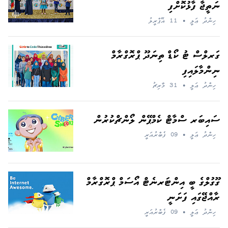
ނަތީޖާ ފާޅުކޮށްފި
ހިންދު ޢަލީ
•
11 އޭޕްރީލު
ގަރލްސް ޓު ކޯޑް ތިނަދޫ ޕްރޮގްރާމް
ނިންމާލައިފި
ހިންދު ޢަލީ
•
31 މާރިޗު
ސައިބަރ ސްމާޓް ކެމްޕޭން ލޯންޗްކުރުން
ހިންދު ޢަލީ
•
09 ފެބްރުއަރީ
ގޫގުލްގެ ބީ އިންޓަރނެޓް އޯސަމް ޕްރޮގްރާމް
ރާއްޖޭގައި ފަށަނީ
ހިންދު ޢަލީ
•
09 ފެބްރުއަރީ