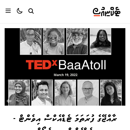
ރާއްޖޭގެ ފުރަތަމަ ޓެޑްއެކްސް އިވެންޓް -