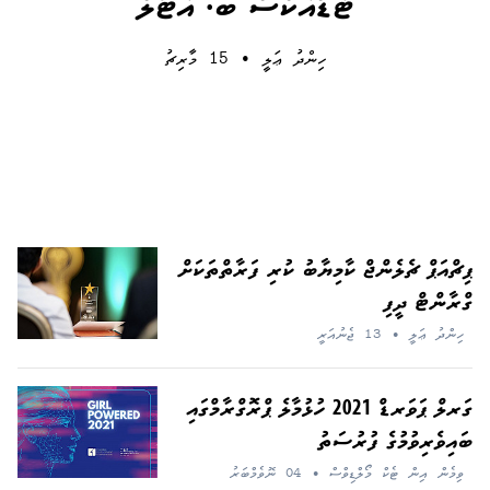
ޓެޑްއެކްސް ބ. އެޓޯލް
ހިންދު ޢަލީ
•
15 މާރިޗު
ޕިޗްއަޕް ޗެލެންޖް ކާމިޔާބު ކުރި ފަރާތްތަކަށް
ގްރާންޓް ދީފި
ހިންދު ޢަލީ
•
13 ޖެނުއަރީ
ގަރލް ޕަވަރޑް 2021 ހުޅުމާލެ ޕްރޮގްރާމްގައި
ބައިވެރިވުމުގެ ފުރުސަތު
ވިމެން އިން ޓެކް މޯލްޑިވްސް
•
04 ނޮވެމްބަރު