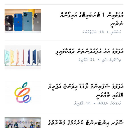
އެޕަލްއިން 1 ޓެރަބައިޓްގެ އައިފޯނެެއް
ނެރެނީ
ހަސަންވީ
•
13 ސެޕްޓެމްބަރު
އެޕަލްގެ އައު އުފެއްދުންތަށް ދައްކާލައިފި
އިސްމާއިލް އަލީ
•
21 އޭޕްރީލު
އެޕަލްގެ ސްޕްރިންގް ލޯޑެޑް އިވެންޓް އެޕްރީލް
20ގައި ބާއްވަނީ
މުހައްމަދު ރައްޔާން
•
16 އޭޕްރީލު
ސޭފަރ އިންޓަރނެޓް ކުރެހުމުގެ މުބާރާތުގެ