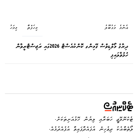
އެންމެ މަގުބޫލު
މިހަފްތާ
މިމަހު
ދިރާގު މޯލްޑިވްސް ގޭމިންގ ކޮންކުއެސްޓް 2026ގައި ރަޖިސްޓްރީވާން
ހުޅުވާލައިފި
ޓެކްނޮލޮޖީ ހަބަރާއި ލިޔުން ހޮޅުއަށިތަކަށް.
ލޯތްބާއެކު ދިވެހިން އުފައްދާފައިވާ އުފެއްދުމެއް.