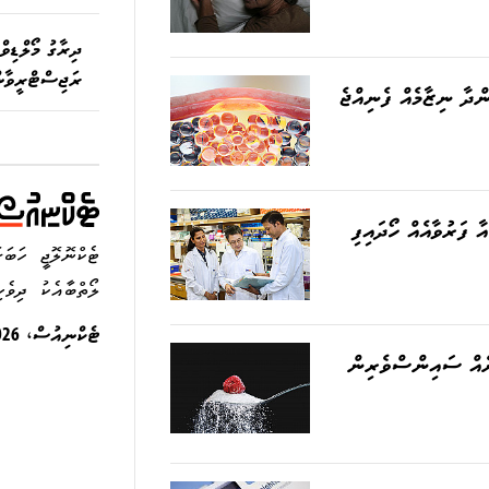
ރަޖިސްޓްރީވާން
ްދާ ނިޒާމެއް ފެނިއްޖެ
 ފަރުވާއެއް ހޯދައިފި
ޓެކްނޮލޮޖީ ހަބަ
ލޯތްބާއެކު ދިވެހ
ޓެކްނިއުސް، 2026
ެއް ސައިންސްވެރިން