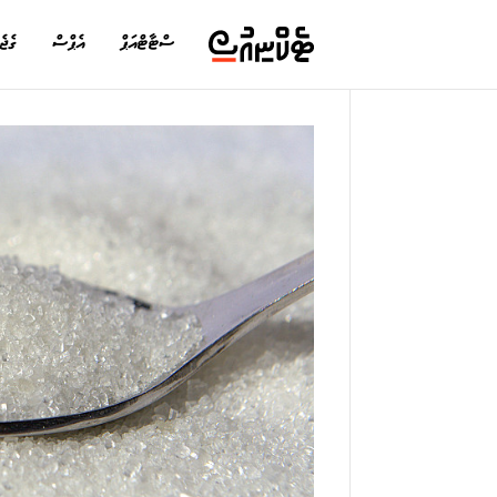
ސްޓާޓްއަޕް
އެޕްސް
ގެޖެ