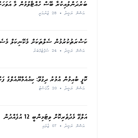
ބަރުދަންލުއިކުރާ ބޭސް ހުއްޓާލުމުން މާ އަވަހަށ
އަޝްނާ ރަޝީދު
•
28 ޖެނުއަރީ
ކަސްރަތުކުރުމުން ސެލްތަކަށް މެކޭނިކަލް މެސެޖ
އަޝްނާ ރަޝީދު
•
24 ސެޕްޓެމްބަރު
ކޮފީ ބުއިމުން އުމުރު ދިގުވޭ: ކިއުއެމްޔޫއެލްގެ ފަ
އަޝްނާ ރަޝީދު
•
20 އޯގަސްޓު
އަލްގޭ މެދުވެރިކޮށް ވިޓަމިންބީ 12 އުފެއްދުން
އަޝްނާ ރަޝީދު
•
07 ޖުލައި