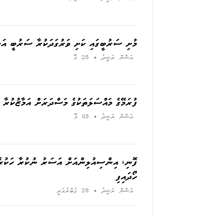
މުށި ސަރުބީގައި ކަށި ވަރުގަދަކުރާ ސަރުބީ އަނ
އަޝްނާ ރަޝީދު
•
25 މޭ
ފުރަމޭގެ މައްސަލަތަކުގެ މަސްދަރަށް އަމާޒުކުރާ އާ
އަޝްނާ ރަޝީދު
•
03 މޭ
ފޮނި، އިންސިއުލިންއަށް އަސަރު ނުކުރާ ހަކުރ
ހޯދައިފި
އަޝްނާ ރަޝީދު
•
28 ފެބްރުއަރީ