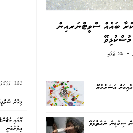
ކުރާ ބައެއް ސްވީޓްނަރއިން
ުސްކުޅިވޭ
•
25 ޖުލައި
އެންމެ މަގުބޫލު
ދާއިމަށް އަސަރުކުރޭ
މިހާރު ސެލްފީއ
އޭއައި އެޖެންޓ
ް ސިކުޑިން ނައްތާލެވޭ
އިތުރުވަނީ