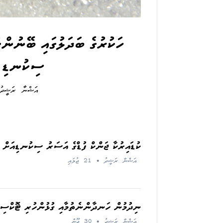
ހަކުރުގެ ބަދަލުގައި ބޭނުން
ސިކުނޑި މ
އަޝްނާ ރަޝީދު
ކުޑައިރުކާ ޖަންކް ފުޑްގެ އަސަރު ސިކުނޑިއަށް 
އަޝްނާ ރަޝީދު
•
21 ޖުލައި
ނިދުމުން ހަނދާންނެތުމާއި ގުޅުންހުރި ޓޮކްސިނ
އަޝްނާ ރަޝީދު
•
30 ޖޫން