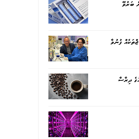
ް ބަރުވޭ
ްތަކެއް ފުނުވާ
ހުގެ ދިރާސާ