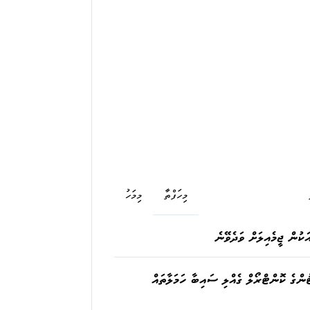
މިހަފްތާ
މިމަހު
ަކުން ޖީމެއިލަށް ވަދެވޭނެ
ުންގެ ކޮންޓްރޯލް ގެއްލި ސައިބާ ހަމަލާތައް