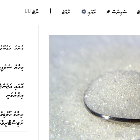
|
✍🏽
ޓް
ސައިންސް
އޭއައި
ރާއްޖެ
ނޯޓު
އެންމެ މަގުބޫލު
މިހާރު ސެލްފީއ
އޭއައި އެޖެންޓ
އިތުރުވަނީ
ރަޖިސްޓްރީވާން