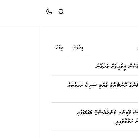
މިހަފްތާ
މިމަހު
ަކުން ޖީމެއިލަށް ވަދެވޭނެ
ުންގެ ކޮންޓްރޯލް ގެއްލި ސައިބާ ހަމަލާތައް
ދިރާގު މޯލްޑިވްސް ގޭމިންގ ކޮންކުއެސްޓް 2026ގައި
 ހުޅުވާލައިފި