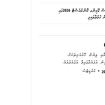
ދިރާގު މޯލްޑިވްސް ގޭމިންގ ކޮންކުއެސްޓް 2026ގައި
 ހުޅުވާލައިފި
ރާއި ލިޔުން ހޮޅުއަށިތަކަށް.
ިން އުފައްދާފައިވާ އުފެއްދުމެއް.
•
ކްރެޑިޓްސް