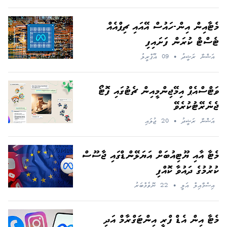
މެޓާއިން އިން-ހައުސް އޭއައި ޗިޕްއެއް
ޓެސްޓް ކުރަން ފަށައިފި
އަޝްނާ ރަޝީދު
•
09 އޭޕްރީލު
ވަޓްސްއެޕް އިމޭޖިންމީއިން ޗެޓުގައި ފޮޓޯ
ޖެނެރޭޓުކުރެވޭ
އަޝްނާ ރަޝީދު
•
20 ޖުލައި
މެޓާ އާއި ޔޫޓިއުބަށް އަޔަލޭންޑްގައި ޖާސޫސް
ކުރުމުގެ ދައުވާ ކޮއްފި
އިސްމާއިލް އަލީ
•
22 ނޮވެމްބަރު
މެޓާ އިން އެޑް ފްރީ އިންޓަގްރާމް އަދި