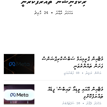
ރިކޮގްނިޝަން' ތައާރަފުކުރަނީ
އަޙްމަދު ދާއޫދު
•
24 މާރިޗު
މެޓާއިން ޕްރީމިއަމް ސަބްސްކްރިޕްޝަންސް
ފަށަން ތައްޔާރުވަނީ
އަޝްނާ ރަޝީދު
•
03 ފެބްރުއަރީ
މެޓާއިން އޭއައި ވީޑިއޯ 'ވައިބްސް' ފީޑެއް
ތައާރަފްކޮށްފި
އަޙްމަދު ދާއޫދު
•
26 ސެޕްޓެމްބަރު