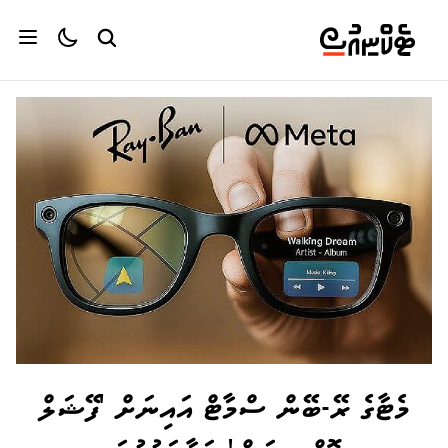
މެޓާގެ ރޭ-ބޭން ސްމާޓް އައިނަށް 'ފޭޝަލް