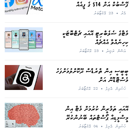
ފޭސްބުކް އަށް 14$ ގެ ފީއެއް
އާރު
•
23 އޮކްޓޯބަރު
މެޓާގެ ސެލެބްރިޓީ އޭއައި ޗެޓްބޮޓަކީ
ކިހިނެއްވާ އެއްޗެއް
އަޝްނާ ރަޝީދު
•
23 އޮކްޓޯބަރު
ބީބީސީ އިން ތްރެޑްސް ދޫކޮށްލުމަށްފަހު
މެސްޓޮޑޮން އަށް
ހުސެއިން އާރިފް
•
22 އޮކްޓޯބަރު
އޭއައި ތަމްރީން ކުރުމަށް މެޓާ އިން
މީސްމީޑިއާ ޕޯސްޓްތައް ބޭނުންކުރޭ
ހުސެއިން އާރިފް
•
04 އޮކްޓޯބަރު