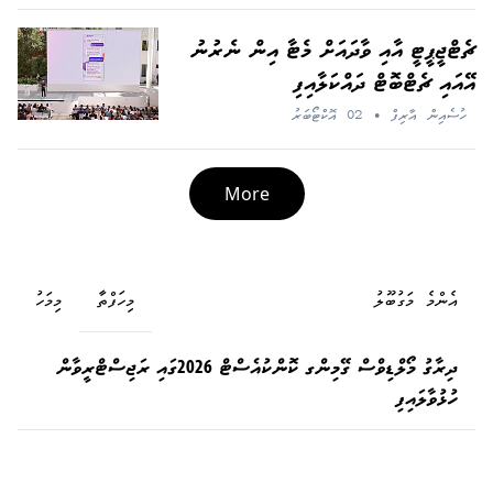
ޗެޓްޖީޕީޓީ އާއި ވާދައަށް މެޓާ އިން ނެރުނު
އޭއައި ޗެޓްބޮޓް ދައްކަލާއިފި
ހުސެއިން އާރިފް
•
02 އޮކްޓޯބަރު
More
އެންމެ މަގުބޫލު
މިހަފްތާ
މިމަހު
ދިރާގު މޯލްޑިވްސް ގޭމިންގ ކޮންކުއެސްޓް 2026ގައި ރަޖިސްޓްރީވާން
ހުޅުވާލައިފި