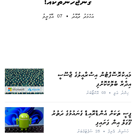
ގޮންޖެހުންތަކެއް!
އަޙްމަދު ދާއޫދު
•
07 އޭޕްރީލު
މައިކްރޮސޮފްޓުން އިސްރާއީލުގެ ޖާސޫސީ
އިދާރާ ބްލޮކްކޮށްފި
ހިންދު ޢަލީ
•
03 އޮކްޓޯބަރު
ޕީސީ ތަކަށް އެންޑްރޮއިޑް ގެނައުމުގެ ދަތުރު
ގޫގަލް އިން ފަށައިފި
ހުސެއިން އާރިފް
•
25 ސެޕްޓެމްބަރު