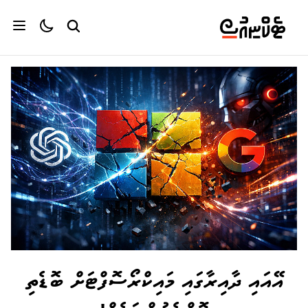
އޭއައި ދާއިރާގައި މައިކްރޯސޮފްޓަށް ބޮޑެތި