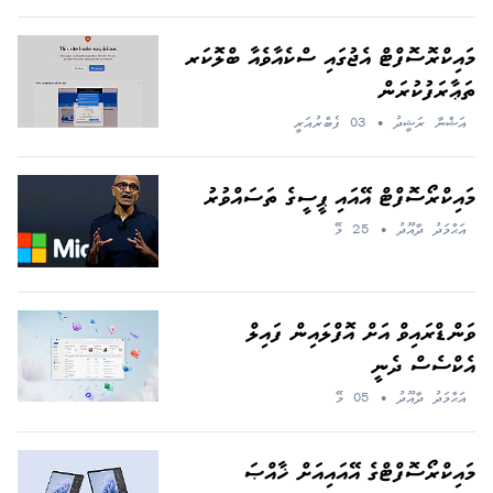
މައިކްރޮސޮފްޓް އެޖުގައި ސްކެއާވެއާ ބްލޮކަރ
ތަޢާރަފުކުރަން
އަޝްނާ ރަޝީދު
•
03 ފެބްރުއަރީ
މައިކްރޯސޮފްޓް އޭއައި ޕީސީގެ ތަސައްވުރު
އަޙްމަދު ދާއޫދު
•
25 މޭ
ވަންޑްރައިވް އަށް އޮފްލައިން ފައިލް
އެކްސެސް ދެނީ
އަޙްމަދު ދާއޫދު
•
05 މޭ
މައިކްރޯސޮފްޓްގެ އޭއައިއަށް ޚާއްޞަ