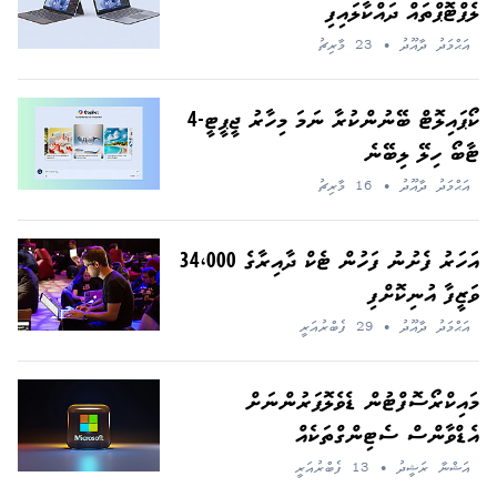
ލެޕްޓޮޕްތައް ދައްކާލައިފި
އަޙްމަދު ދާއޫދު
•
23 މާރިޗު
‏ކޯޕައިލޮޓް ބޭނުންކުރާ ނަމަ މިހާރު ޖީޕީޓީ-4
ޓާބޯ ހިލޭ ލިބޭނެ
އަޙްމަދު ދާއޫދު
•
16 މާރިޗު
އަހަރު ފެށުނު ފަހުން ޓެކް ދާއިރާގެ 34،000
ވަޒީފާ އުނިކޮށްފި
އަޙްމަދު ދާއޫދު
•
29 ފެބްރުއަރީ
މައިކްރޯސޮފްޓުން ޑެވެލޮޕަރުންނަށް
އެޑްވާންސް ސެޓިންގްތަކެއް
އަޝްނާ ރަޝީދު
•
13 ފެބްރުއަރީ