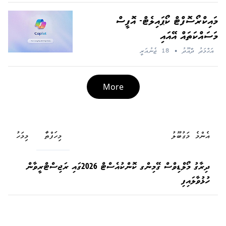
މައިކްރޯސޮފްޓް ކޯޕައިލެޓް- އޮފީސް
މަސައްކަތައް އޭއައި
އަޙްމަދު ދާއޫދު
•
18 ޖެނުއަރީ
More
އެންމެ މަގުބޫލު
މިހަފްތާ
މިމަހު
ދިރާގު މޯލްޑިވްސް ގޭމިންގ ކޮންކުއެސްޓް 2026ގައި ރަޖިސްޓްރީވާން
ހުޅުވާލައިފި