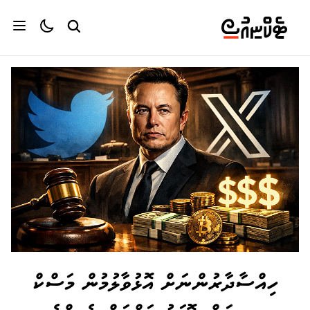
ހިއްސާދާރުންނަށް އޮޅުވާލުމުން މަސްކް