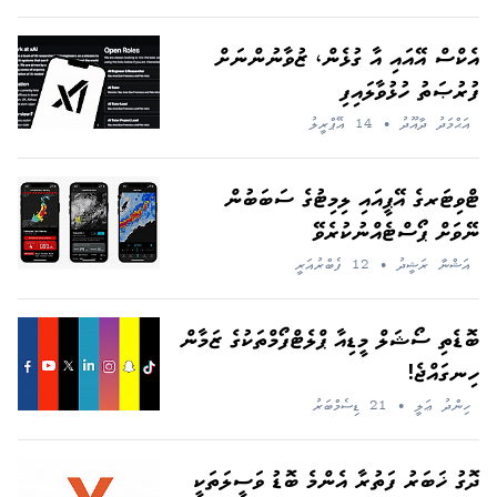
އެކްސް އޭއައި އާ ގުޅެން، ޒުވާނުންނަށް
ފުރުޞަތު ހުޅުވާލައިފި
އަޙްމަދު ދާއޫދު
•
14 އޭޕްރީލު
ޓްވިޓަރގެ އޭޕީއައި ލިމިޓުގެ ސަބަބުން
ނޭވަށް ޕޯސްޓެއްނުކުރެވޭ
އަޝްނާ ރަޝީދު
•
12 ފެބްރުއަރީ
ބޮޑެތި ސޯޝަލް މީޑިއާ ޕްލެޓްފޯމްތަކުގެ ޒަމާން
ހިނގައްޖެ!
ހިންދު ޢަލީ
•
21 ޑިސެމްބަރު
ދޮގު ޚަބަރު ފަތުރާ އެންމެ ބޮޑު ވަސީލަތަކީ