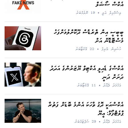
އެކްސް ސޯޝަލް
އިސްމާއިލް އަލީ
•
19 ނޮވެމްބަރު
ބީބީސީ އިން ތްރެޑްސް ދޫކޮށްލުމަށްފަހު
މެސްޓޮޑޮން އަށް
ހުސެއިން އާރިފް
•
22 އޮކްޓޯބަރު
އެކްސްގެ ޑެއިލީ އެކްޓިވް ޔޫޒަރުންގެ އަދަދު
ދަށަށް ދަނީ
އަޙްމަދު ދާއޫދު
•
11 އޮކްޓޯބަރު
އެކްސްއަކީ ދޮގު ވާހަކަ އެންމެ ބޮޑަށް ފަތުރާ
ޕްލެޓްފޯމް: އީޔޫ
އަޙްމަދު ދާއޫދު
•
29 ސެޕްޓެމްބަރު