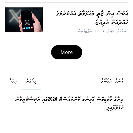
އެކްސް އިން ޒާތީ މައުލޫމާތު އެއްކުރުމުގެ
ހުއްދައަށް އެދިއްޖެ
އަޙްމަދު ދާއޫދު
•
03 ސެޕްޓެމްބަރު
More
އެންމެ މަގުބޫލު
މިހަފްތާ
މިމަހު
ދިރާގު މޯލްޑިވްސް ގޭމިންގ ކޮންކުއެސްޓް 2026ގައި ރަޖިސްޓްރީވާން
ހުޅުވާލައިފި