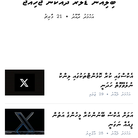
ބިލިއަން ޑޮލަރު ދައްކަން ޖެހިއްޖެ
އަޙްމަދު ދާއޫދު
•
21 މާރިޗު
އެކްސްގައި ކުރާ ކޮމެންޓްތަކުގައި ލިންކް
ނުލެވޭގޮތް ހަދަނީ
އަޙްމަދު ދާއޫދު
•
29 ޖުލައި
އަލަށް އެކްސް ބޭނުންކުރާ މީހުންގެ އަތުން
ފީއެއް ނަގަނީ
އަޙްމަދު ދާއޫދު
•
25 އޭޕްރީލު