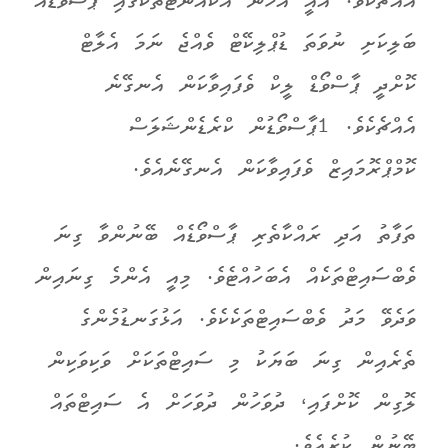
އެއްޗެކެވެ. އެއީ އެހެން އެކައުންޓްތަކުގައި ޕާސްވޯޑެއް
ބަލިކަށި ނުވަތަ ޑުޕްލިކޭޓް ވެއްޖެ ނަމަ އެލާޓް
ކޮށްދީ ޕާސްވޯޑް ލީކް ވެފައިވާކަން އެނގޭނެ
އެއްޗެކެވެ. 1ޕާސްވޯޑުން ކްރެޑެންޝަލަސް
ކޮމްޕްރޮމައިޒް ވެފައިވާކަން އެނގޭނެއެވެ.
ތަފާތު އަދި ރައްކާތެރި ޕާސްވޯޑެއް ބޭނުންވާ ގިނަ
ވެބްސައިޓްތަކެއް އެބަހުއްޓެވެ. މިއީ އެންމެ ގިނައިން
ވަދެވޭ މަދު ވެބްސައިޓްތަކެކެވެ. އަޅުގަނޑުމެންގެ
ތެރެއިން ގިނަ ބަޔަކު މި ސައިޓްތަކަށް ވަކިވަކިން
ލޮގިން ކޮށްފައި، ދުވަހުން ދުވަހަށް އެ ސައިޓްތައް
ބޭނުން ކުރެއެވެ.