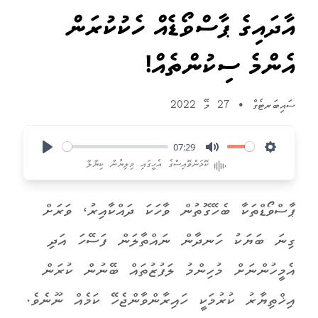
އާދައިގެ ޕާސްވޯޑެއް ހެކުކުރަން
އެންމެ ސިކުންތެއް!
ސައިބަރޓެގް
•
27 މޭ 2022
07:29
Play
Mute
Settings
ކޮމަންވޮއިސްގެ އެހީގައި މިލިޔުން ކިޔާލާ
ޕާސްވޯޑްތަކާ ބެހޭގޮތުން ވާހަކަ ދައްކާއިރު، ވަރަށް
ގިނަ ބަޔަކު ހަނދާން ނައްތާލަން ފަސޭހަ އަދި
އެމީހުންނަށް މުހިންމު ލަފުޒުތައް ބޭނުން ކުރަން
އިޚްތިޔާރު ކުރުމަކީ ހައިރާންވާންޖެހޭ ކަމެއް ނޫނެވެ.