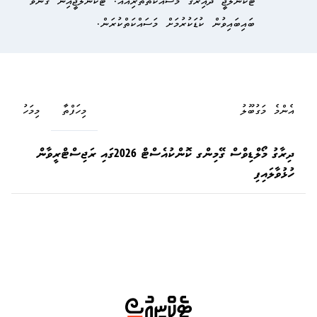
ޓެކްނޮލޮޖީ ދާއިރާގެ މަސައްކަތްތެރިއެއް. ޓެކޮނޮލޮޖީއިން ގެނުވާ
ބައިބައިވުން ކުޑަކުރުމަށް މަސައްކަތްކުރަން.
އެންމެ މަގުބޫލު
މިހަފްތާ
މިމަހު
ދިރާގު މޯލްޑިވްސް ގޭމިންގ ކޮންކުއެސްޓް 2026ގައި ރަޖިސްޓްރީވާން
ހުޅުވާލައިފި