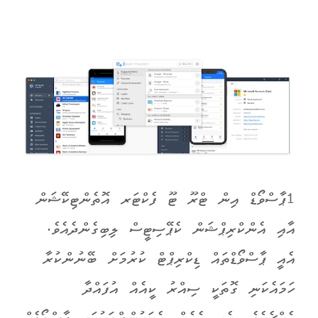
1ޕާސްވޯޑް އިން ޓްރޫ ޓޫ ފެކްޓަރ އޮތެންޓިކޭޝަން
އާއި އެންކްރިޕްޝަން ކެޕޭސިޓީސް ލިބިގެންދެއެވެ.
އެއީ ޕާސްވޯޑްތައް ޑިކްރިޕްޓް ކުރުމަށް ބޭނުންކުރާ
ހަމައެކަނި ގޮތަކީ ސިއްރު ކީއެއް އުފައްދާ