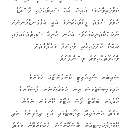
ކަމުގައިވާނަމަ، އެއިން އެއް ސައިޓެއްގައި ޕާސްވޯޑު
ހާމަވެ ނުވަތަ ލީކުވެއްޖެނަމަ އެއީ އަޅުގަނޑުމެންނަށް
ނުރައްކާތެރިކަމެކެވެ. އެހެން ހުރިހާ ސައިޓުތަކެއްގައި
ރައްކާ ކޮށްފައިހުރި މުހިންމު މައުލޫމާތަށް
ވާނެގޮތަކާއިމެދު ވިސްނާލާށެވެ.
ސައިބަރ ސެކިއުރިޓީ ކުންފުންޏެއް ކަމަށްވާ
ހައިވްސިސްޓަމްސް އިން ހެކަރުންނަށް ޕާސްވޯރޑު
ހޯދުމަށް ބްރޫޓު ފޯސް އެޓޭކް ކޮށްގެން ނަގާނެ
ވަގުތު އަންގައިދޭ ރިޕޯރޓުގައި އެކި ދިގުމިނުގެ އަދި
ކޮމްޕްލެކްސިޓީއަށް ބޭސްކޮށްގެން ހެކްކުރެވޭނެ ވަގުތު