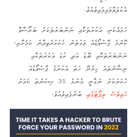
އެކުލަވާލައިފައިވެއެވެ.
ހަމައެކަނި އަކުރުތަކާއި ނަންބަރުތަކަށް ބަރޯސާވާ
ކޮންމެ ޕާސްވޯޑެއް ވަގުތުން ހެކުކުރެވިދާނެ ކަމަށާއި،
ނަންބަރުތަކާއި ބޮޑު އަދި ކުޑަ އަކުރުތަކާއި
ނިޝާންތައް ހިމެނޭ ހަތް އަކުރުގެ ޕާސްވޯޑެއް
ހެކަރަކަށް ނަގާނީ އެންމެ 31 ސިކުންތު ކަމަށް
ހައިވްސް ރިޕޯޓުގައި
ބުނެފައިވެއެވެ.