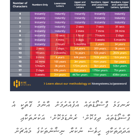
ރަނގަޅު ޕާސްވޯޑްތައް އުފެއްދުމަށް އާންމު ގޮތަކީ އެ
ޕާސްވޯޑްތައް ދިގުކޮށް، ރެންޑަމްކޮށް، އަކުރުތަކާއި
އަދަދުތަކާއި ހީވެސް ނުކުރާ ނިޝާންތަކުގެ މައްޗަށް