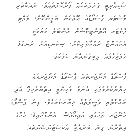
ސެކިއުރިޓީ ފަށަލަތަކެއް ފޯރުކޮށްދެއެވެ. ރައްކާތެރި
މާސްޓަރ ޕާސްވޯޑެއް އޮތްކަން ޔަގީންކޮށް، މަލްޓި
ފެކްޓަރ އޮތެންޓިކޭޝަން އެނެބަލް ކުރުމަކީ
އެކައުންޓް ރައްކާތެރިކޮށް، ސިކުނޑިއަށް ރަނގަޅު
ހަމަޖެހުމެއް ލިބިގެންދާނެ ކަމެކެވެ.
ޕާސްވޯޑު މެނޭޖަރތައް ޕާސްވޯޑު މެނޭޖަރއެއް
ޚިޔާރުކުރުމުގައި އެންމެ މުހިންމީ އިތުބާރުހިފޭ އަދި
ރައްކާތެރި ވަސީލަތެއް ޚިޔާރުކުރުމެވެ. ގިނަ ޕާސްވޯޑު
މެނޭޖަރ ތަކުގައި އައިއޯއެސް، އެންޑްރޮއިޑް، މެކްގެ
އިތުރުން ގިނަ ބްރައުޒާ އެކްސްޓެންޝަންތައް