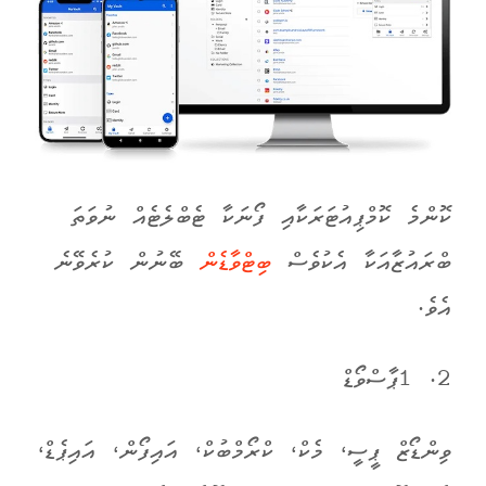
ކޮންމެ ކޮމްޕިއުޓަރަކާއި ފޯނަކާ ޓެބްލެޓެއް ނުވަތަ
ބްރައުޒާއަކާ އެކުވެސް
ބިޓްވާޑެން
ބޭނުން ކުރެވޭނެ
އެވެ.
2. 1ޕާސްވޯޑް
ވިންޑޯޒް ޕީސީ، މެކް، ކްރޯމްބުކް، އައިފޯން، އައިޕެޑް،