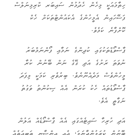
ހިތާމައަކީ މިހެން ހެދުމުން ސައިބަރ ކްރިމިނަލްސް
ފަސޭހައިން އެމީހުންގެ އެކައުންޓްތަކަށް ހެކް
ކޮށްފާނެ ކަމެވެ.
ޕާސްވޯޑްތަކުގައި ކުދިންގެ ނަމާއި ފޯންނަމްބަރު
ނުވަތަ ރަށުގެ އަދި ގޭގެ ނަން ބޭނުން ކުރާ
މީހުންވެސް މަދެއްނޫނެވެ.
ބިރުވެރި ކަމަކީ
މިފަދަ
ޕާސްވޯ
ޑުތައް ހެކު ކުރަން
އެއް ސިކުންތު
ވަގުތު
ނަގާތީ އެވެ.
އަދި ހުރިހާ ސައިޓެއްގައި އެއް ޕާސްވޯޑެއް އަލުން
ބޭނުން ކުރަމުންދާނަމަ، އެއީ އިންސާނީ ތަބީއަތެއް