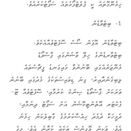
ހިމެނޭގޮތައް ކީ ޕްލެޓްފޯމުތައް ސަޕޯޓުކުރެއެވެ.
1. ބިޓްވާޑެން
ބިޓްވާޑެން އޮޕަން ސޯސް ސޮފްޓްވެއާއެކެވެ.
ބިޓްވާރޑެންގެ ހިލޭ ވާޝަންގައި ޕާސްވޯޑް
މެނޭޖަރެއްގައި ބޭނުންވާ މައިގަނޑު ފީޗާސްތައް
ލިބިގެންދާއިރު، ގިނަ ޑިވައިސްތަކުގެ މެދުގައި ބޭނުން
ވަރަކަށް ޕާސްވޯޑް ސިންކް ކުރުމާއި، ސޮފްޓްވެއާ ޓޫ-
ފެކްޓަރ އޮތެންޓިކޭޝަން އަށް ސަޕޯޓް ދިނުމާއި،
ދެމީހަކާ ދެމެދު ހިއްސާކުރުމުގެ ގާބިލްކަން ހިމެނެ
އެވެ. ވަކިން ލޮގިންސް ތަކެއް ކުރާނެ އެވެ. މީގެ