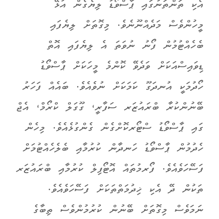
އެކި ތަންތަނުގައި ޕާސްވޯޑު ލިޔެގެން އުޅޭ
މީހުންވެސް މަދެއްނޫނެވެ. މިގޮތަށް ލިޔެފައި
ބެހެއްޓުމުން ފޯނު ނުވަތަ އެ ލިޔެފައި އޮތް
ޑިވައިސްއަކަށް ވަދެވޭ ކޮންމެ މީހަކަށް ޕާސްވޯޑު
ހޯދުމަކީ އުނދަގޫ ކަމަކަށް ނުވެއެވެ. ބައެއް ފަހަރު
ބޭނުންކުރާ ބްރައުޒަރ ސަފާރީ، ގޫގަލް ކްރޯމް، އެޖް
ގައި ޕާސްވޯޑު ސްޓޯރކޮށްގެން ގެންގުޅެއެވެ. މިހެން
ހެދުމުން ޕާސްވޯޑު ހަނދާން ކުރުމާއި ބެލެހެއްޓުމަށް
ފަސޭހަވެއެވެ. ފޯރމުތައް އޮޓޯފިލް ކުރުމާއި ބްރައުޒަރ
ތަކުން ދޭ އެކި ޚިދުމަތްތަކަށް ފަސޭހަވެއެވެ.
ނަމަވެސް މިގޮތަށް ބޭނުން ކުރުމުންވެސް ތިބާގެ