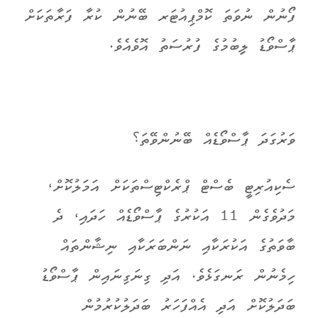
ފޯނުން ނުވަތަ ކޮމްޕިއުޓަރ ބޭނުން ކުރާ ފަރާތަކަށް
ޕާސްވޯޑު ލިިބުމުގެ ފުރުސަތު އޮވެއެވެ.
ވަރުގަދަ ޕާސްވޯޑެއް ބޭނުންވޭތަ؟
ސެކިއުރިޓީ ބެސްޓް ޕްރެކްޓިސްތަކަށް އަމަލުކޮށް،
މަދުވެގެން 11 އަކުރުގެ ޕާސްވޯޑެއް ހަދައި، ދެ
ބާވަތުގެ އަކުރަކާއި ނަންބަރަކާއި ނިޝާންތައް
ހިމެނުން ރަނގަޅެވެ. އަދި ގިނަގިނައިން ޕާސްވޯޑު
ބަދަލުކޮށް އަދި އެއްފަހަރު ބަދަލުކުރުމުން