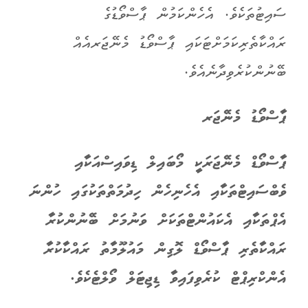
ސައިޓުތަކެވެ. އެހެންކަމުން ޕާސްވޯޑުގެ
ރައްކާތެރިކަމަށްޓަކައި ޕާސްވޯޑު މެނޭޖަރއެއް
ބޭނުންކުރެވިދާނެއެވެ.
ޕާސްވޯޑު މެނޭޖަރ
ޕާސްވޯޑް މެނޭޖަރަކީ މޯބައިލް ޑިވައިސްއަކާއި
ވެބްސައިޓްތަކާއި އެހެނިހެން ހިދުމަތްތަކުގައި ހުންނަ
އެޕްތަކާއި އެކައުންޓްތަކަށް ވަނުމަށް ބޭނުންކުރާ
ރައްކާތެރި ޕާސްވޯޑް ލޮގިން މައުލޫމާތު ރައްކާކުރާ
އެންކްރިޕްޓް ކުރެވިފައިވާ ޑިޖިޓަލް ވޯލްޓެކެވެ.