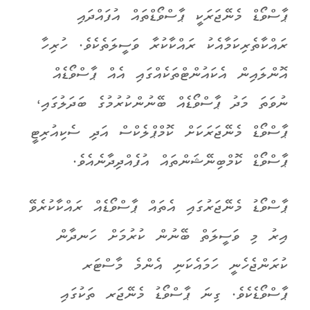
ޕާސްވޯޑް މެނޭޖަރަކީ ޕާސްވޯޑްތައް އުފައްދައި
ރައްކާތެރިކަމާއެކު ރައްކާކުރާ ވަސީލަތެކެވެ. ހުރިހާ
އޮންލައިން އެކައުންޓްތަކެއްގައި އެއް ޕާސްވޯޑެއް
ނުވަތަ މަދު ޕާސްވޯޑެއް ބޭނުންކުރުމުގެ ބަދަލުގައި،
ޕާސްވޯޑް މެނޭޖަރަކަށް ކޮމްޕްލެކްސް އަދި ސެކިއުރިޓީ
ޕާސްވޯޑް ކޮމްބިނޭޝަންތައް އުފެއްދިދާނެއެވެ.
ޕާސްވޯޑު މެނޭޖަރުގައި އެތައް ޕާސްވޯޑެއް ރައްކާކުރެވޭ
އިރު މި ވަސީލަތް ބޭނުން ކުރުމަށް ހަނދާން
ކުރަންޖެހެނީ ހަމައެކަނި އެންމެ މާސްޓަރ
ޕާސްވޯޑެކެވެ. ގިނަ ޕާސްވޯޑު މެނޭޖަރ ތަކުގައި