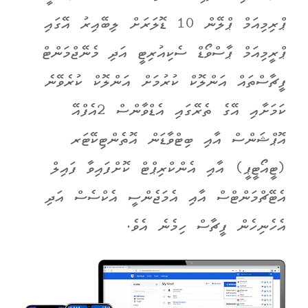
ޕްރިމިއަމް ޕްލޭން 10 ޑޮލަރަށް ލިބޭއިރު އޭގައި
ޕްރީމިއަމް ޕާސްވޯޑް ސެކިއުރިޓީ އަދި މެނޭޖްމަންޓް
ފީޗާސްތައް އަންލޮކް ކުރުމަށް އަންލޮކް ކުރެވޭނެ
ކަމަށާއި އޭގެ ތެރޭގައި އެޑްވާންސް 2އެފްއޭ
އޮޕްޝަންސް އާއި ބިޓްވާޑަން އޮތެންޓިކޭޓަރ
(ޓީއޯޓީޕީ) އާއި އެންކްރިޕްޓް ކޮށްފައިވާ ފައިލް
އެޓޭޗްމަންޓްސް އާއި އެމަޖެންސީ އެކްސެސް އަދި
އެހެނިހެން ފީޗާސް ހިމެނެ އެވެ.