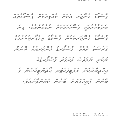
ޕާސްވޯޑް މެނޭޖަރ އަކަށް ކުއްލިއަކަށް ޕާސްވޯޑުތައް
ބަދަލުކުރުމަކީ ފަސޭހަކަމަކަށް ނުވެދާނެއެވެ. ގިނަ
ޕާސްވޯޑު މެނޭޖަރތަކުން ޕާސްވޯޑު އިމްޕޯރޓުކުރުމުގެ
ފުރުސަތު ދެއެވެ.
ޕާސްވޯރޑު މެނޭޖަރއެއް ބޭނުން
ނުކުރި ނަމަވެސް ވަރުގަދަ ޕާސްވޯރޑެއް
އިޚްތިޔާރުކޮށް މަލްޓިފެކްޓަރ އޯތެންޓިކޭޝަން ގެ
ބޭނުން ފުރިހަަމަޔަށް ބޭނުން ކުރަންވާނެއެވެ
.