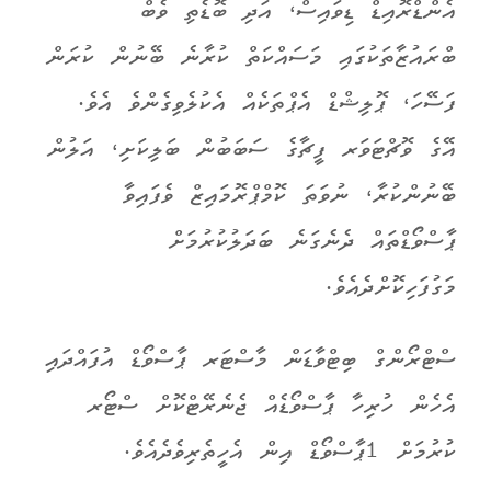
އެންޑްރޮއިޑް ޑިވައިސް، އަދި ބޮޑެތި ވެބް
ބްރައުޒާތަކުގައި މަސައްކަތް ކުރާނެ ބޭނުން ކުރަން
ފަސޭހަ، ޕޮލިޝްޑް އެޕްތަކެއް އެކުލެވިގެންވެ އެވެ.
އޭގެ ވޮޗްޓަވަރ ފީޗާގެ ސަބަބުން ބަލިކަށި، އަލުން
ބޭނުންކުރާ، ނުވަތަ ކޮމްޕްރޮމައިޒް ވެފައިވާ
ޕާސްވޯޑްތައް ދެނެގަނެ ބަދަލުކުރުމަށް
މަގުފަހިކޮށްދެއެވެ.
ސްޓްރޯންގް ބިޓްވާޑަން މާސްޓަރ ޕާސްވޯޑް އުފައްދައި
އެހެން ހުރިހާ ޕާސްވޯޑެއް ޖެނެރޭޓްކޮށް ސްޓޯރ
ކުރުމަށް 1ޕާސްވޯޑް އިން އެހީތެރިވެދެއެވެ.