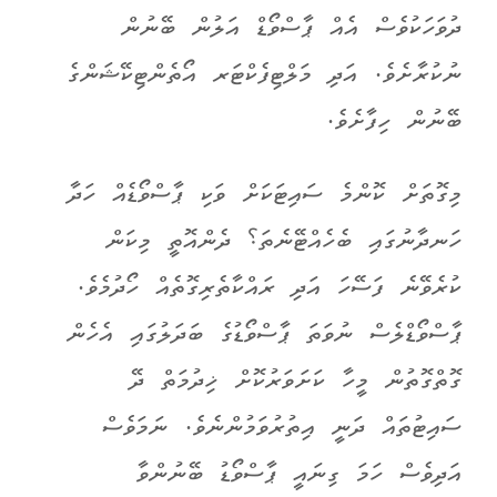
ދުވަހަކުވެސް އެއް ޕާސްވޯޑް އަލުން ބޭނުން
ނުކުރާށެވެ. އަދި މަލްޓިފެކްޓަރ އޯތެންޓިކޭޝަންގެ
ބޭނުން ހިފާށެވެ.
މިގޮތަށް ކޮންމެ ސައިޓަކަށް ވަކި ޕާސްވޯޑެއް ހަދާ
ހަނދާނުގައި ބެހެއްޓޭނެތަ؟ ދެންއޮތީ މިކަން
ކުރެވޭނެ ފަސޭހަ އަދި ރައްކާތެރިގޮތެއް ހޯދުމެވެ.
ޕާސްވޯޑްލެސް ނުވަތަ ޕާސްވޯޑުގެ ބަދަލުގައި އެހެން
ގޮތްގޮތުން މީހާ ކަށަވަރުކޮށް ޚިދުމަތް ދޭ
ސައިޓުތައް ދަނީ އިތުރުވަމުންނެވެ. ނަމަވެސް
އަދިވެސް ހަމަ ގިނައީ ޕާސްވޯޑު ބޭނުންވާ