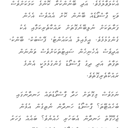
އެކުލަވާލުމެވެ. އަދި ބޭނުންކުރާ ކޮންމެ ކަމަކަށްވެސް
ވަކި ޕާސްވޯޑެއް ބޭނުން ކޮށް އެއްވެސް އެހެން
ފަރާތަކަށް ނުލިބޭނެގޮތަށް ރައްކާތެރިކަމާއި އެކު
ގެންގުޅުމެވެ. އީމެއިލް އެކައުންޓު، ފޭސްބުކް، ބޭންކު،
އަދިވެސް އެހެނިހެން ސައިޓުތަކަށްވެސް ވަންނަން
ތަފާތު އަދި ދިގު ޕާސްވޯޑު ގެންގުޅުމަކީ އެންމެ
ރައްކާތެރިގޮތެވެ.
ނަމަވެސް މިގޮތަށް ހަދާ ޕާސްވޯޑުތައް ހަނދާނުގައި
ބެހެއްޓޭތަ؟ ޕާސްވޯޑު ހަނދާން ނެތިގެން އުޅެން
ޖެހޭގޮތް ހަނދާން އެބަހުރި ހެއްޔެވެ؟ ބައެއް ފަހަރު