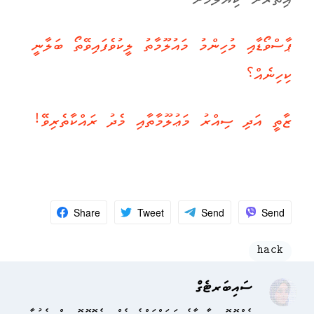
އިތުރަށް ކިޔާލުމަށް
ޕާސްވޯޑާއި މުހިންމު މައުލޫމާތު ލީކުވެފައިވޭތޯ ބަލާނީ
ކިހިނެއް؟
ޒާތީ އަދި ސިއްރު މަޢުލޫމާތާއި މެދު ރައްކާތެރިވޭ!
Share
Tweet
Send
Send
hack
ސައިބަރޓެގް