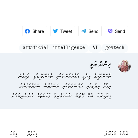
Share
Tweet
Send
Send
artificial intelligence
AI
govtech
ހިންދު ޢަލީ
ޓެކްނޮލޮޖީގެ އިޖާދީ އުފެއްދުންތަކާއި ޓެކްނޮލޮޖީއާއި ގުޅިގެން
ދިމާވާ އިޖުތިމާއި މައްސަލަތަކާއި އަބަދުވެސް ބަދަލުވަމުންދާ
މިދާއިރާއާ ބެހޭ ގޮތުން ޝައުގުވެރިވާ ވާހަކަތައް ގެނެސްދިނުމަށް
އެންމެ މަގުބޫލު
މިހަފްތާ
މިމަހު