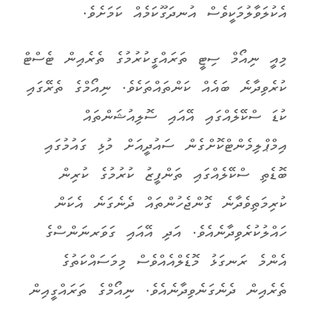
އެކުލަވާލުމަކީވެސް އުނދަގޫކަމެއް ކަމަށެވެ.
މިއީ ނިއޯމް ސިޓީ ތަރައްގީކުރުމުގެ ތެރެއިން ޓެސްޓް
ކުރެވިދާނެ ބައެއް ކަންތައްތަކެވެ. ނިއޯމްގެ ތެރޭގައި
ކުޑަ ސްކޭލެއްގައި އޭއައި ސޮލިއުޝަންތައް
އިމްޕްލިމެންޓްކޮށްގެން ސައުދީއަށް މުޅި ގައުމުގައި
ބޮޑެތި ސްކޭލެއްގައި ތަންފީޒު ކުރުމުގެ ކުރިން
ކުރިމަތިވެދާނެ ގޮންޖެހުންތައް ދެނެގަނެ އެކަން
ހައްލުކުރެވިދާނެއެވެ. އަދި އޭއައި ގަވަރނަންސްގެ
އެންމެ ރަނގަޅު މޮޑެލްއެއްވެސް މިމަސައްކަތުގެ
ތެރެއިން ދެނެގަނެވިދާނެއެވެ. ނިއޯމްގެ ތަރައްގީއިން