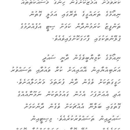
ކުރުވުމަށް އަމާޒުކޮށްގެން ހިންގާ މަސައްކަތްތައް
ނިއޯމްގެ ތަރައްގީގެ ތެރޭގައި އަމަލީ ގޮތުން
ތަންފީޒު ކުރަމުންދާނެ ކަމަށް ސިޓީ އުފެއްދުމުގެ
ޕްލޭންތަކުގައި ފާހަގަކޮށްފައިވެއެވެ.
ނިއޯމްގެ ކާމިޔާބީވެގެން ދާނީ ސައުދީ
އަރަބިއްޔާއިން އޭއައިއަށް ކުރާ ވައުދާއި ތަސައްވުރު
ހަގީގަތަކަށް ވެގެން ދާނެ ފުރަތަމަ މަރުހަލާއަށެވެ.
އަދި އެއަށްފަހު އެހެން ގައުމުތަކުން ނަމޫނާއެއްގެ
ގޮތުގައި ބަލާނޭ އެއްޗަކަށް ވެގެން ދާނެކަމަށް
ސައުދީއިން ތަސައްވުރުކުރެއެވެ. މިސިޓީއިން