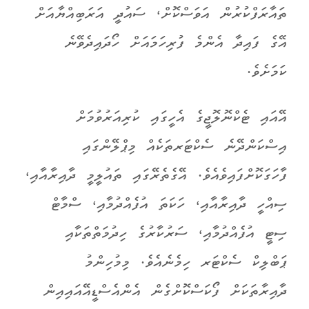
ތައާރަފްކުރުން އަވަސްކޮށް، ސައުދީ އަރަބިއްޔާއަށް
އޭގެ ފައިދާ އެންމެ ފުރިހަމައަށް ހޯދައިދެވޭނެ
ކަމަށެވެ
.
އޭއައި ޓެކްނޮލޮޖީގެ އެހީގައި ކުރިއަރުވުމަށް
އިސްކަންދޭނެ ސެކްޓަރތަކެއް މިޕްލޭންގައި
ފާހަގަކޮށްފައިވެއެވެ. އޭގެތެރޭގައި ތައުލީމީ ދާއިރާއާއި،
ސިއްހީ ދާއިރާއާއި، ހަކަތަ އުފެއްދުމާއި، ސްމާޓް
ސިޓީ އުފެއްދުމާއި، ސަރުކާރުގެ ހިދުމަތްތަކާއި
ޕަބްލިކް ސެކްޓަރ ހިމެނެއެވެ.
މިމުހިންމު
ދާއިރާތަކަށް ފޯކަސްކޮށްގެން އެންއެސްޑީއޭއައިއިން