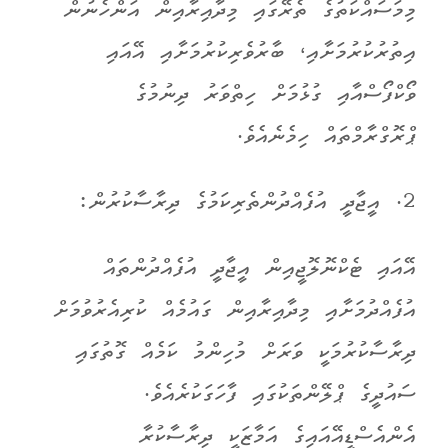
މިމަސައްކަތުގެ ތެރޭގައި މިދާއިރާއިން އަންހެނުން
އިތުރުކުރުމަށާއި، ބާރުވެރިކުރުމަށާއި އޭއައި
ވޯކްފޯސްއާއި ގުޅުމަށް ހިތްވަރު ދިނުމުގެ
ޕްރޮގްރާމްތައް ހިމެނެއެވެ.
2. އީޖާދީ އުފެއްދުންތެރިކަމުގެ ދިރާސާކުރުން:
އޭއައި ޓެކްނޮލޮޖީއިން އީޖާދީ އުފެއްދުންތައް
އުފެއްދުމަށާއި މިދާއިރާއިން ގައުމެއް ކުރިއެރުވުމަށް
ދިރާސާކުރުމަކީ ވަރަށް މުހިންމު ކަމެއް ގޮތުގައި
ސައުދީގެ ޕްލޭންތަކުގައި ފާހަގަކުރެއެވެ.
އެންއެސްޑީއޭއައިގެ އަމާޒަކީ ދިރާސާކުރާ