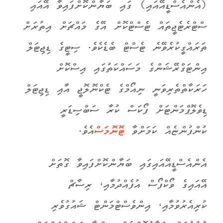
(އެންއެސްޑީއޭއައި) ގައި ބަޔާންކޮށްފައިވާ އޭއައި
ސްޓްރެޓެޖީތައް ޓެސްޓްކޮށް އޭގެ މައްޗަށް އިތުރަށް
ތަރައްގީކުރެވޭނެ ޓެސްޓް ބެޑެކެވެ. ސިޓީގެ ޑިޖިޓަލް
އިންޓަގްރޭޝަންގެ މަސައްކަތުގައި އިސްކޮށް
ހަރަކާތްތެރިވަނީ ނިއޯމްގެ ޓެކްނޮލޮޖީ އާއި ޑިޖިޓަލް
ޑިވެލޮޕްމަންޓަށް ފޯކަސް ކުރާ ސަބްސިޑަރީ
ކުންފުންޏެއް ކަމަށްވާ
ޓޮނޮމަސް
އެވެ.
އެންއެސްޑީއޭއައިގައި ބަޔާންކޮށްފައިވާ ގޮތަށް
އޭއައިގެ ވޯކްފޯސް އުފެއްދުމާއި، ރިސާޗް
ކުރިއެރުވުމާއި، އިންވެސްޓްމަންޓް ޝައުގުވެރި