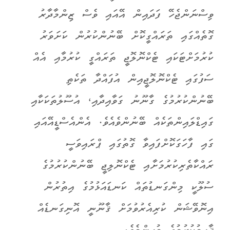
ވިސްނަންޖެހޭ ފަދައިން އޭއައި ވެސް ޒިންމާދާރު
ގޮތެއްގައި ތަރައްގީކޮށް ބޭނުންކުރުން ކަށަވަރު
ކުރުމަށްޓަކައި ޓެކްނޮލޮޖީ ތަރައްގީ ކުރުމާއި އެއް
ސަފުގައި ޓެކްނޮލޮޖީއިން އުފައްދާ ތަކެތި
ބޭނުންކުރުމުގެ ގާނޫނު ގަވާއިދާއި، އުސޫލުތަކަކާއި
ގައިޑްލައިންތަކެއް ބޭނުންވެއެވެ. އެންއެސްޑީއޭއައި
ގައި ފާހަގަކޮށްފައިވާ ގޮތުގައި ޕްރައިވަސީ
ރައްކާތެރިކުރުމަށާއި ޓެކްނޮލިޖީ ބޭނުންކުރުމުގެ
ސުލޫކީ މިންގަނޑުތައް ކަނޑައަޅުމުގެ އިތުރުން
އިނޮވޭޝަން ކުރިއެރުވުމަށް ޤާނޫނީ އޮނިގަނޑެއް