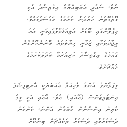
ނުވެ، ސައުދީ އަރަބިއްޔާގެ އިގްތިސާދު އެކި
ގޮތްގޮތުން ހަރުދަނާ ކުރުމުގެ މަގުސަދުގައެވެ.
މިޕްލޭންގައި ބޮޑަށް އަލިއަޅުވާލާފައިވަނީ އައު
އީޖާދުތަކާއި ޒަމާނީ ހިޔާލުތައް ބޭނުންކޮށްގެން
ގައުމުގެ އިގްތިސާދު ކުރިއަރުވާ ބަދަލުކުރުމުގެ
މައްޗަށެވެ.
މިޕްލޭންގެ އެންމެ މުހިއްމު އެއްބަޔަކީ އާރޓިފިޝަލް
އިންޓެލިޖެންސް (އޭއައި) އެވެ. އޭއައި އަކީ މީގެ
ކުރިން އިންސާނުން ކުރަމުން އަންނަ، ކަންކަން
ދަސްކުރުމާއި ދަސްކުރާ ތަކެއްޗަށް ބިނާކޮށް