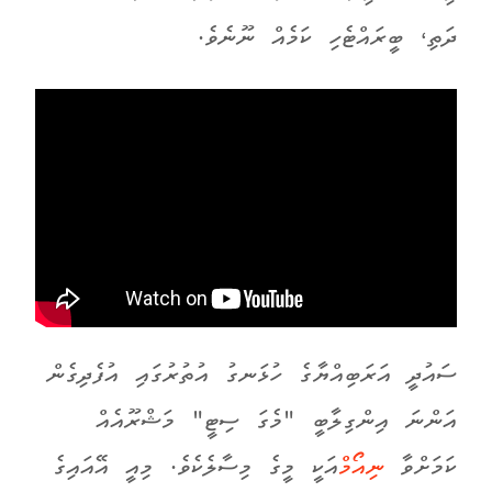
ދަތި، ބީރައްޓެހި ކަމެއް ނޫނެވެ.
ސައުދީ އަރަބިއްޔާގެ ހުޅަނގު އުތުރުގައި އުފެދިގެން
އަންނަ އިންގިލާބީ "މެގަ ސިޓީ" މަޝްރޫއެއް
ކަމަށްވާ
ނިއޯމް
އަކީ މީގެ މިސާލެކެވެ. މިއީ އޭއައިގެ