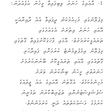
1. އާއައިގެ ހުނަރު ލިބިފައިވާ މީހުން އުފެއްދުން:
މިޕްލޭންގައި މުހިއްމުކަން ދީފައިވާ އެއް ދާއިރާއަކީ
އޭއައި ހުނަރު އިތުރަށް އެގައުމުގައި
ތަރައްގީކުރުމަށެވެ. އޭގައި ފާހަގަކޮށްފައިވާ ގޮތުގައި
މިޕްލޭން އިމްޕްލިމެންޓް ކުރުމަށާއި ފައިދާހުރި
ގޮތެއްގައި އޭއައި ތަރައްގީކޮށް ބޭނުންކުރުމަށް
ހުނަރުވެރި މީހުން ބިނާކުރުން ވަރަށް
މުހިންމުކަމެވެ. އެގޮތުން އޭއައިގެ އައު ޖީލެއްގެ
ސްޕެޝަލިސްޓުންނާއި ތަޖުރިބާކާރުން ތަމްރީނު
ކުރުމުގެ މަސައްކަތްތައް ދަނީ ކުރަމުންނެވެ.