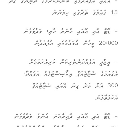
- އޭއައި އުފެއްދުމާއި ބޭނުންކުރުމުގެ ދުނިޔޭގެ ގަދަ
15 ގައުމުގެ ތެރޭގައި ހިމެނުން
- ޑޭޓާ އާއި އޭއައި ހުނަރު ހުރި، މަދުވެގެން
20،000 މީހުން އެގައުމުގައި އުފެއްދުން
- އީޖާދީ އުފެއްދުންތެރިކަން ކުރިއެރުވުމަށް
އެގައުމުގެ ސްޓާޓްއަޕް އިކޯސިސްޓަމެއް އުފައްދާ،
300 އަށް ވުރެ ގިނަ އޭއައި ސްޓާޓްއަޕް
އެކުލަވާލުން
- ޑޭޓާ އަދި އޭއައި ދާއިރާއަށް އެންމެ މަދުވެގެން