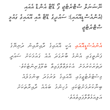
ނޭޝަނަލް ސްޓްރެޓެޖީ ފޯ ޑޭޓާ އެންޑް އެއައި
(އެންއެސްޑީއޭއައި): ސައުދީގެ ޑޭޓާ އާއި އޭއައިގެ ގައުމީ
ސްޓްރެޓެޖީ
އެންއެސްޑީއޭއައި
އަކީ އޭއައިގެ ދާއިރާއިން ދުނިޔޭގެ
ފަންތީގައި އެންމެ ބާރުގަދަ އެއް ގައުމަކަށް ސައުދީ
ދަތުރުކުރުމަށް އެކުލަވާލާފައިވާ ބްލޫޕްރިންޓެކެވެ.
މިސްޓްރެޓެޖީގައި އޭއައިގެ ވަރުގަދަ ބިންގަލެއް
ބިނާކުރުމަށްޓަކައި މުހިންމު ބައެއް ދާއިރާތަކަށް
އަލިއަޅުވާލާފައިވެއެވެ.