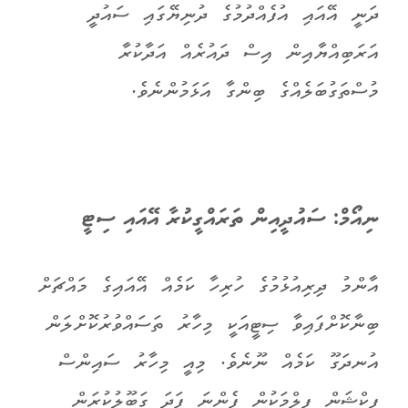
ދަނީ އޭއައި އުފެއްދުމުގެ ދުނިޔޭގައި ސައުދީ
އަރަބިއްޔާއިން އިސް ދައުރެއް އަދާކުރާ
މުސްތަގުބަލެއްގެ ބިންގާ އަޅަމުންނެވެ.
ނިއޯމް: ސައުދީއިން ތަރައްގީކުރާ އޭއައި ސިޓީ
އާންމު ދިރިއުޅުމުގެ ހުރިހާ ކަމެއް އޭއައިގެ މައްޗަށް
ބިނާކޮށްފައިވާ ސިޓީއަކީ މިހާރު ތަސައްވުރުކޮށްލަން
އުނދަގޫ ކަމެއް ނޫނެވެ. މިއީ މިހާރު ސައިންސް
ފިކްޝަން ފިލްމަކުން ފެންނަ ފަދަ ގަބޫލުކުރަން