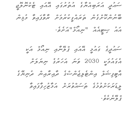
ސައުދީ އަރަބިއްޔާގެ އުތުރުގައި އޭއައި ޓެކްނޮލޮޖީ
ބޭނުންކޮށްގެން ތަރައްގީކުރުމަށް ރާވާފައިވާ މުޅިން
އައު ސިޓީއެއް "ނިއޯމް"އަށެވެ.
ސައުދީގެ ގައުމީ އޭއައި ޕްލޭނާއި ނިއޯމް އަކީ
އެގައުމަކީ 2030 ވަނަ އަހަރުގެ ނިޔަލަށް
އާޓިފިޝަލް އިންޓެލިޖެންސްގެ ދާއިރާއިން ދުނިޔޭގެ
ލީޑަރަކަށްވުމުގެ ތަސައްވުރަށް އަމާޒުހިފާފައިވާ
ޕްލޭނެކެވެ.