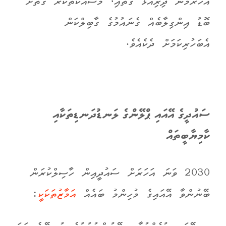
އަހަރެމެން ދިރިއުޅޭ ގޮތާއި، މަސައްކަތްކުރާ ގޮތަށް
ބޮޑު އިންގިލާބެއް ގެނައުމުގެ ގާބިލްކަން
އެބަހުރިކަމަށް ދެކެއެވެ.
ސައުދީގެ އޭއައި ޕްލޭންގެ ލަނޑުދަނޑިތަކާއި
ކާމިޔާބީތައް
2030 ވަނަ އަހަރަށް ސައުދީއިން ހާސިލްކުރަން
ބޭނުންވާ އޭއައިގެ މުހިންމު ބައެއް
އަމާޒުތަކަކީ
: