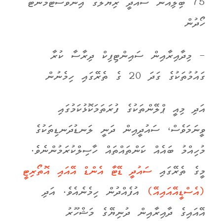
75 ބިލިއަން ސައުދީ ރިޔާލްގެ އިންވެސްޓްމެންޓް
ހޯދުން
- މިދާއިރާއިން ސައިންޓިފިކް ދިރާސާ ކުރާ
ގައުމުތަކުގެ ގަދަ 20 ގެ ތެރޭގައި ހިމެނުން
އަދި މިއީ ޕްލޭންތަކުގެ ފުރަތަމަކޮޅުކަމުގައި
ވީނަމަވެސް، ސައުދީއިން ދަނީ ލަނޑުދަނޑިތަކުގެ
މުހިއްމު ބައެއް ކަންތައްތައް ހާސިލްކުރަމުންނެވެ.
މީގެ ތެރޭގައި
ސައުދީ ޑޭޓާ އެންޑް އޭއައި އޮތޯރިޓީ
(އެސްޑީއޭއައިއޭ)
އުފެއްދުން ހިމެނެއެވެ. އަދި
އޭއައިގެ ދާއިރާއިން ދުނިޔޭގެ މަޝްހޫރު