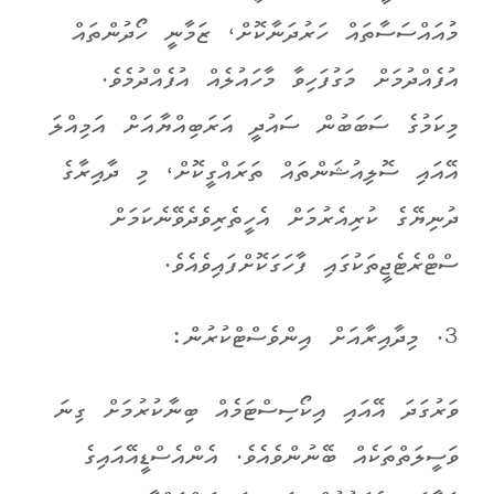
މުއައްސަސާތައް ހަރުދަނާކޮށް، ޒަމާނީ ހޯދުންތައް
އުފެއްދުމަށް މަގުފަހިވާ މާހައުލެއް އުފެއްދުމެވެ.
މިކަމުގެ ސަބަބުން ސައުދީ އަރަބިއްޔާއަށް އަމިއްލަ
އޭއައި ސޮލިއުޝަންތައް ތަރައްގީކޮށް، މި ދާއިރާގެ
ދުނިޔޭގެ ކުރިއެރުމަށް އެހީތެރިވެދެވޭނެކަމަށް
ސްޓްރެޓެޖީތަކުގައި ފާހަގަކޮށްފައިވެއެވެ.
3. މިދާއިރާއަށް އިންވެސްޓްކުރުން:
ވަރުގަދަ އޭއައި އިކޯސިސްޓަމެއް ބިނާކުރުމަށް ގިނަ
ވަސީލަތްތަކެއް ބޭނުންވެއެވެ. އެންއެސްޑީއޭއައިގެ