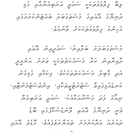
ލިބޭ ފިލާވަޅުތަކަކީ ސައުދީ އަރަބިއްޔާއާއި މުޅި
ދުނިޔޭގެ އޭއައިގެ މުސްތަގުބަލު ބައްޓަންކުރުމުގައި
މުހިންމު ފިލާވަޅުތަކަކަށް ވާނެއެވެ.
މުސްތަގުބަލަށް ބަލާއިރު، ސައުދީއިން އޭއައި
ދާއިރާއިން ކުރާ މަސައްކަތްތަކަކީ ވަރަށް އުންމީދީ
އަދި ގާބިލް މަސައްކަތްތަކެކެވެ. މިކަމާއި ގުޅިގެން
ކަނޑައެޅިފައިވާ ސްޓްރެޓެޖީތަކާއި، އިންވެސްޓްމަންޓާއި،
ނިއޯމް ފަދަ މަޝްރޫއަކާއެކު، ސައުދީ އަރަބިއްޔާ
ވަނީ ދުނިޔޭގެ އޭއައި ލޭންޑްސްކޭޕްގައި ބޮޑު
ދައުރެއް އަދާކުރުމަށް ތައްޔާރުވެފައެވެ. މޮޑެލް އޭއައި