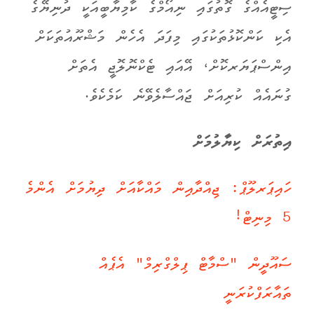
ސިޓީއެއްގެ ގޮތުގައި ނިއޯމްގެ ކާމިޔާބީއަކީ ދުނިޔޭގެ
އެކި ކަންކޮޅުތަކުގައި މިފަދަ އެހެން މަޝްރޫއުތަކަށް
އިންސްޕަޔަރކޮށް، އޭއައި ޓެކްނޮލޮޖީ އެތަށް
ގުނައެއް ކުރިއަށް ޖައްސާލެވޭނެ ކަމެކެވެ.
އިތުރަށް ކިޔާލުމަށް
ހައިޕަރލޫޕް: ޖިއްދާއިން މައްކާއަށް ދިޔުމަށް އެންމެ
5 މިނިޓް!
ސައޫދީން "ސްމާޓް ޕިލްގްރިމް" އެޕެއް
ތައާރަފްކުރަނީ