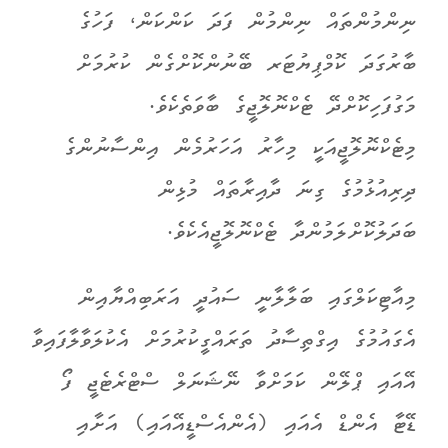
ނިންމުންތައް ނިންމުން ފަދަ ކަންކަން، ފަހުގެ
ބާރުގަދަ ކޮމްޕިޔުޓަރ ބޭނުންކޮށްގެން ކުރުމަށް
މަގުފަހިކޮށްދޭ ޓެކްނޮލޮޖީގެ ބާވަތެކެވެ.
މިޓެކްނޮލޮޖީއަކީ މިހާރު އަހަރުމެން އިންސާނުންގެ
ދިރިއުޅުމުގެ ގިނަ ދާއިރާތައް މުޅިން
ބަދަލުކޮށްލަމުންދާ ޓެކްނޮލޮޖީއެކެވެ.
މިއާޓިކަލްގައި ބަލާލާނީ ސައުދީ އަރަބިއްޔާއިން
އެގައުމުގެ އިގްތިސާދު ތަރައްގީކުރުމަށް އެކުލަވާލާފައިވާ
އޭއައި ޕްލޭން ކަމަށްވާ ނޭޝަނަލް ސްޓްރެޓެޖީ ފޯ
ޑޭޓާ އެންޑް އެއައި (އެންއެސްޑީއޭއައި) އަށާއި