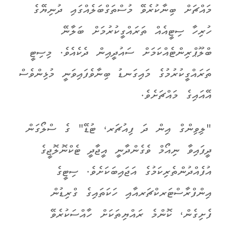
މައްޗަށް ބިނާކުރެވޭ މުސްތަގްބަލެއްގައި ދުނިޔޭގެ
ހުރިހާ ސިޓީއެއް ތަރައްގީކުރުމަށް ބަލާނޭ
ބްލޫޕްރިންޓެއްކަމަށް ސައުދީއިން ދެކެއެވެ. މިސިޓީ
ތަރައްގީކުރުމުގެ މައިގަނޑު ބިނާވެފައިވަނީ މުޅިންވެސް
އޭއައިގެ މައްޗަށެވެ.
"ލިވިންގް އިން ދަ ފިއުޗަރ، ޓުޑޭ" ގެ ސްލޯގަން
ދީފައިވާ ނިއޯމް ވެގެންދާނީ އީޖާދީ ޓެކްނޮލޮޖީގެ
އުފެއްދުންތެރިކަމުގެ އަޖައިބަކަށެވެ. ސިޓީގެ
އިންފްރާސްޓަރކްޗަރއާއި ހަކަތައިގެ ގްރިޑުން
ފެށިގެން، ކޮންމެ ރައްޔިތަކަށް ހާއްސަކުރެވޭ