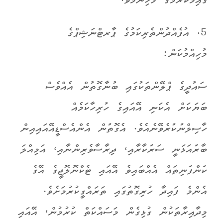
ޤާއިމުކުރުމުގެ މުހިންމެވެ.
5. އުފެއްދުންތެރިކަމުގެ ޕާރޓްނަޝިޕްގެ
މުހިއްމުކަން:
ސައުދީގެ ޕްލޭންތަކުގައި ބުނާގޮތުން އެއްވެސް
ބަޔަކަށް އެކަނި އޭއައިގެ ހުރިހާކަމެއް
ހާސިލްނުކުރެވޭނެއެވެ. އެގޮތުން އެންއެސްޑީއޭއައިއިން
ބާރުއަޅަނީ ސަރުކާރާއި، ދިރާސާވެރިންނާއި، އަމިއްލަ
ކުންފުނިތައް އެއްބައިވެ އޭއައި ޓެކްނޮލޮޖީގެ އޭގެ
އެންމެ ފައިދާ ހުރިގޮތުގައި ތަރައްގީކުރުމަށެވެ.
މިދާއިރާތަކުން ގުޅިގެން މަސައްކަތް ކުރުމުން، އޭއައި