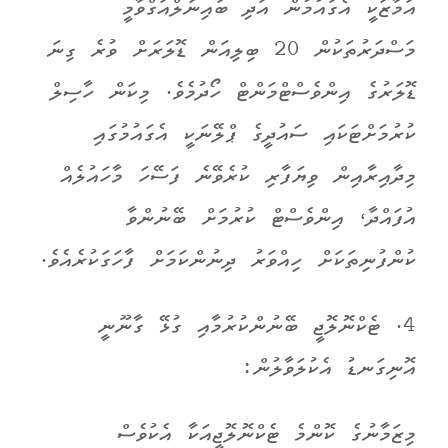
އަމާޒަކީ އެގައުމުން އަދި ބައިނަލްއަގްވާމީ
މަސްދަރުތަކުން 20 ބިލިއަން ޑޮލަރަށް ވުރެ ގިނަ
ޑޮލަރުގެ އިންވެސްޓްމަންޓް ހޯދުމެވެ. މިކަން ހާސިލް
ކުރުމަށްޓަކައި ސައުދީގެ ޕްލޭނަކީ އެގައުމުގައި
މިދާއިރާއިން ވިޔަފާރި ކުރެވޭނެ ފަސޭހަ މާހައުލެއް
އުފައްދާ، އިންވެސްޓް ކުރުމަށް ބޭނުންވާ
ކުންފުނިތަކަށް ހިއްވަރު ދިނުންކަމަށް ފާހަގަކުރެއެވެ.
4. ޓެކްނޮލޮޖީ ބޭނުންކުރުމާއި ގުޅޭ ގާނޫނީ
އޮނިގަނޑު އެކުލަވާލުން:
މިޒަމާނުގެ ކޮންމެ ޓެކްނޮލޮޖީއަކާ އެކުވެސް