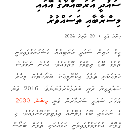
ސައުދީ އަރަބިއްޔާގެ އޭއައި
މިސްރާބާއި ތަސައްވުރު
ހިންދު ޢަލީ
•
20 މާރިޗު 2024
މީގެ ކުރިން ސައުދީ އަރަބިއްޔާ މަޝަހޫރުވެފައިވަނީ
ތެލުގެ ބޮޑު ރިޒާވްގެ ގޮތުގައެވެ. އެހެން ނަމަވެސް
ހަމައެކަނި ތެލުގެ އިކޮނޮމީއަށް ބަރޯސާވުން މިހާރު
ސައުދީއިން ދަނީ ބަދަލުކުރަމުންނެވެ. 2016 ވަނަ
އަހަރު ސައުދީ ސަރުކާރުން ވަނީ
ވިޝަން 2030
ގެ ނަމުގައި ބޮޑު ޕްލޭނެއް އިފްތިތާހުކޮށްފައެވެ. މި
ޕްލޭން އެކުލަވާލާފައިވަނީ ހަމައެކަނި ތެލަށް ބަރޯސާ