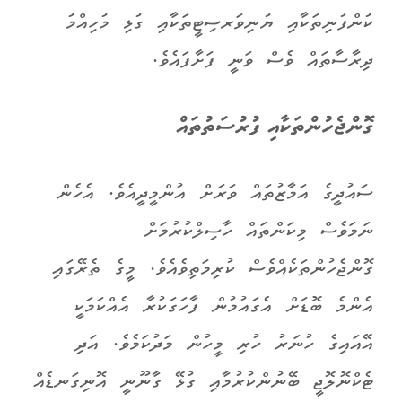
ކުންފުނިތަކާއި ޔުނިވަރސިޓީތަކާއި ގުޅި މުހިއްމު
ދިރާސާތައް ވެސް ވަނީ ފަށާފައެވެ.
ގޮންޖެހުންތަކާއި ފުރުސަތުތައް
ސައުދީގެ އަމާޒުތައް ވަރަށް އުންމީދީއެވެ. އެހެން
ނަމަވެސް މިކަންތައް ހާސިލްކުރުމަށް
ގޮންޖެހުންތަކެއްވެސް ކުރިމަތިވެއެވެ. މީގެ ތެރޭގައި
އެންމެ ބޮޑަށް އެގައުމުން ފާހަގަކުރާ އެއްކަމަކީ
އޭއައިގެ ހުނަރު ހުރި މީހުން މަދުކަމެވެ. އަދި
ޓެކްނޮލޮޖީ ބޭނުންކުރުމާއި ގުޅޭ ގާނޫނީ އޮނިގަނޑެއް