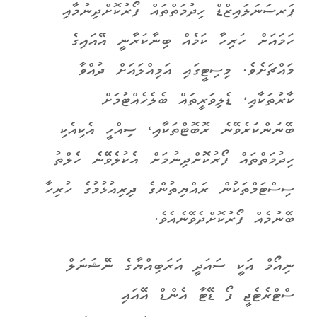
ޕަރސަނަލައިޒްޑް ހިދުމަތްތައް ފޯރުކޮށްދިނުމާއި
ހަމައަށް ހުރިހާ ކަމެއް ބިނާކުރާނީ އޭއައިގެ
މައްޗަށެވެ.
މިސިޓީގައި އަމިއްލައަށް ދުއްވާ
ކާރުތަކާއި، ޑެލިވަރީތައް ބެލެހެއްޓުމަށް
ބޭނުންކުރެވޭނެ ރޮބޮޓްތަކާއި، ސިއްހީ އެކިއެކި
ހިދުމަތްތައް ފޯރުކޮށްދިނުމަށް އެކުލެވޭނެ ހެލްތު
ސިސްޓަމްތަކުން ރައްޔިތުންގެ ދިރިއުޅުމުގެ ހުރިހާ
ބޭނުމެއް ފޯރުކޮށްދެވޭނެއެވެ.
ނިއޯމް އަކީ ސައުދީ އަރަބިއްޔާގެ ނޭޝަނަލް
ސްޓްރެޓެޖީ ފޯ ޑޭޓާ އެންޑް އޭއައި