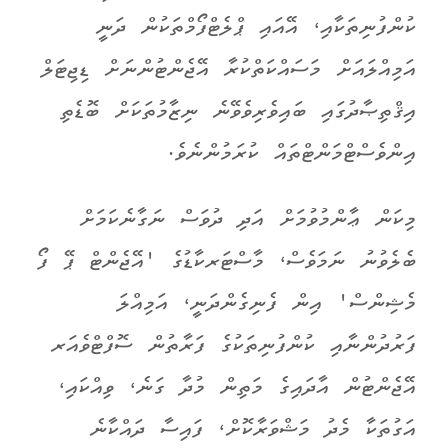
ކުންފުނިތަކާއި، އޭއައި ޕްލެޓްފޯމްތަކުން ދަނީ
އަމިއްލައަށް މަސައްކަތްކުރާ އޭޖެންޓުންނަށް ޑިޖިޓަލް
އިޤްތިޞާދުގައި ބައިވެރިވެވޭނެ ނިޒާމުތަކަށް ބޮޑެތި
އިންވެސްޓްމަންޓްތައް ކުރަމުންނެވެ.
މިކަން ޢާންމުވުމަށް އަދި ދުވަސް ނަގާނެކަމަށް
ބެލެވުނު ނަމަވެސް، މާސްޓަރކާޑުގެ 'އޭޖެންޓް ޕޭ ފޯ
މެޝިންސް' އިން ފެނިގެންދަނީ، އަމިއްލަ
ފަރުދުންނާއި ކުންފުނިތަކުގެ ފަރާތުން ސޮފްޓްވެއަރ
އޭޖެންޓުން އާދައިގެ މަތިން މުދާ ގަނެ، ވިއްކައި،
އަގުތަކާ މެދު މަޝްވަރާކޮށް، ފައިސާ ދައްކާނެ