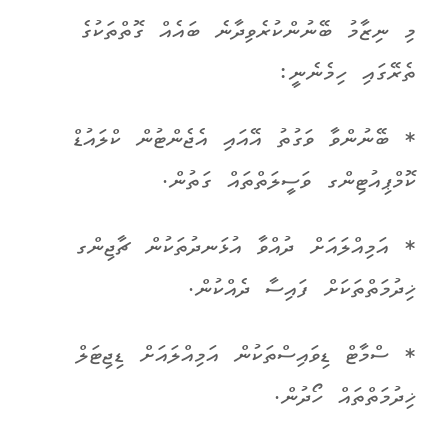
މި ނިޒާމު ބޭނުންކުރެވިދާނެ ބައެއް ގޮތްތަކުގެ
ތެރޭގައި ހިމެނެނީ:
* ބޭނުންވާ ވަގުތު އޭއައި އެޖެންޓުން ކްލައުޑް
ކޮމްޕިއުޓިންގ ވަސީލަތްތައް ގަތުން.
* އަމިއްލައަށް ދުއްވާ އުޅަނދުތަކުން ޗާޖިންގ
ޚިދުމަތްތަކަށް ފައިސާ ދެއްކުން.
* ސްމާޓް ޑިވައިސްތަކުން އަމިއްލައަށް ޑިޖިޓަލް
ޚިދުމަތްތައް ހޯދުން.