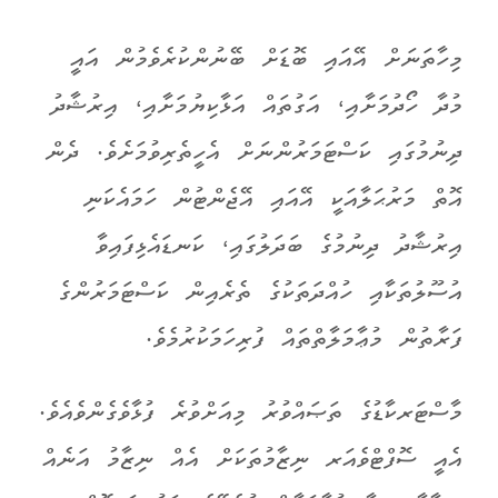
މިހާތަނަށް އޭއައި ބޮޑަށް ބޭނުންކުރެވެމުން އައީ
މުދާ ހޯދުމަށާއި، އަގުތައް އަޅާކިޔުމަށާއި، އިރުޝާދު
ދިނުމުގައި ކަސްޓަމަރުންނަށް އެހީތެރިވުމަށެވެ. ދެން
އޮތް މަރުޙަލާއަކީ އޭއައި އޭޖެންޓުން ހަމައެކަނި
އިރުޝާދު ދިނުމުގެ ބަދަލުގައި، ކަނޑައެޅިފައިވާ
އުސޫލުތަކާއި ހުއްދަތަކުގެ ތެރެއިން ކަސްޓަމަރުންގެ
ފަރާތުން މުޢާމަލާތްތައް ފުރިހަމަކުރުމެވެ.
މާސްޓަރކާޑުގެ ތަޞައްވުރު މިއަށްވުރެ ފުޅާވެގެންވެއެވެ.
އެއީ ސޮފްޓްވެއަރ ނިޒާމުތަކަށް އެއް ނިޒާމު އަނެއް