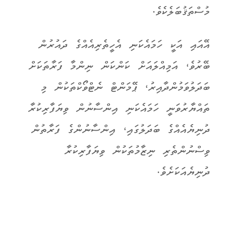
މުސްތަޤުބަލެކެވެ.
އޭއައި އަކީ ހަމައެކަނި އެހީތެރިއެއްގެ ދައުރުން
ބޭރުވެ، އަމިއްލައަށް ކަންކަން ނިންމާ ފަރާތަކަށް
ބަދަލުވަމުންދާއިރު، ޕޭމަންޓް ނެޓްވޯކްތަކުން މި
ތައްޔާރުވަނީ ހަމައެކަނި އިންސާނުން ވިޔަފާރިކުރާ
ދުނިޔެއެއްގެ ބަދަލުގައި، އިންސާނުންގެ ފަރާތުން
ވިސްނުންތެރި ނިޒާމުތަކުން ވިޔަފާރިކުރާ
ދުނިޔެއަކަށެވެ.