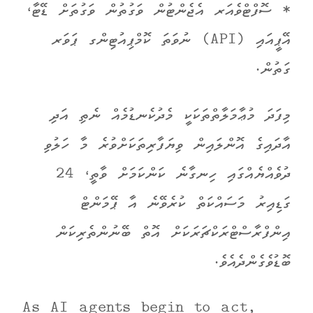
* ސޮފްޓްވެއަރ އެޖެންޓުން ވަގުތުން ވަގުތަށް ޑޭޓާ،
އޭޕީއައި (API) ނުވަތަ ކޮމްޕިއުޓިންގ ޕަވަރ
ގަތުން.
މިފަދަ މުޢާމަލާތްތަކަކީ މެދުކެނޑުމެއް ނެތި އަދި
އާދައިގެ އޮންލައިން ވިޔަފާރިތަކަށްވުރެ މާ ހަލުވި
ދުވެއްޔެއްގައި ހިނގާނެ ކަންކަމަށް ވާތީ، 24
ގަޑިއިރު މަސައްކަތް ކުރެވޭނެ އާ ޕޭމަންޓް
އިންފްރާސްޓްރަކްޗަރަކަށް އޮތް ބޭނުންތެރިކަން
ބޮޑުވެގެންދެއެވެ.
As AI agents begin to act,