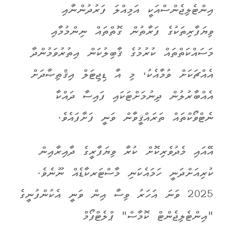
އިންޓެލިޖެންސްއަކީ އަމިއްލަ ފަރުދުންނާއި
ވިޔަފާރިތަކުގެ ފަރާތުން ގޮތްތައް ނިންމުމާއި
މަސައްކަތްތައް ކުރުމުގެ ޤާބިލުކަން އިތުރުވަމުންދާ
އެއްޗަކަށް ވުމާއެކު، މި އާ ޑިޖިޓަލް އިޤްތިޞާދަށް
އެއްބާރުލުން ދިނުމަށްޓަކައި ފައިސާ ދައްކާ
ނެޓްވޯކްތައް ތަރައްޤީވާން ވަނީ ފަށާފައެވެ.
އޭއައި މެދުވެރިކޮށް ކުރާ ވިޔަފާރީގެ ދާއިރާއިން
ކުރިއަށްދަނީ ހަމައެކަނި މާސްޓަރކާޑެއް ނޫނެވެ.
2025 ވަނަ އަހަރު ވިސާ އިން ވަނީ އެކުންފުނީގެ
"އިންޓެލިޖެންޓް ކޮމާސް" ޕްލެޓްފޯމް