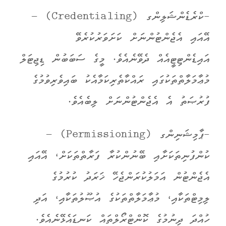
-ކްރެޑެންޝަލިންގ (Credentialing) –
އޭއައި އެޖެންޓުންނަށް ކަށަވަރުކުރެވޭ
އައިޑެންޓިޓީއެއް ދެވޭނެއެވެ. މީގެ ސަބަބުން ޑިޖިޓަލް
މުޢާމަލާތްތަކުގައި ރައްކާތެރިކަމާއެކު ބައިވެރިވުމުގެ
ފުރުޞަތު އެ އެޖެންޓުންނަށް ލިބެއެވެ.
-ޕާމިޝަނިންގ (Permissioning) –
ކުންފުނިތަކަށާއި ބޭނުންކުރާ ފަރާތްތަކަށް، އޭއައި
އެޖެންޓުން އަމަލުކުރަންޖެހޭ ޚަރަދު ކުރުމުގެ
ލިމިޓްތަކާއި، މުޢާމަލާތްތަކުގެ އުޞޫލުތަކާއި، އަދި
ހުއްދަ ދިނުމުގެ ކޮންޓްރޯލްތައް ކަނޑައެޅޭނެއެވެ.