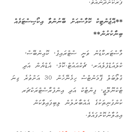
ފޯރުކޮށްދޭނެއެވެ.
**އޭޖެންޓިކް ކޮމާސްއަށް ބޭނުންވާ އިކޯސިސްޓަމެއް
ބިނާކުރުން**
މާސްޓަރކާޑުން ވަނީ ސްޓްރައިޕް، ކޮއިންބޭސް،
ކްލައުޑްފްލެއަރ، ޗެކްއައުޓް.ކޮމް، އެޑްޔެން އަދި
ގްލޯބަލް ޕޭމަންޓްސް ހިމެނޭހެން 30 އަށްވުރެ ގިނަ
ޓެކްނޮލޮޖީ، ފިންޓެކް އަދި އިންފްރާސްޓްރަކްޗަރ
ކުންފުނިތަކުގެ އެއްބާރުލުން ލިބިފައިވާކަން
އިޢުލާނުކޮށްފައެވެ.