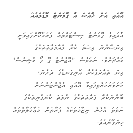
އޭއައި އަށް ޚާއްޞަ އާ ޕޭމަންޓް މޮޑެލްއެއް
އާދައިގެ ޕޭމަންޓް ސިސްޓަމްތައް ފަރުމާކޮށްފައިވަނީ
އިންސާނުން އިސްވެ ކުރާ މުޢާމަލާތްތަކުގެ
މައްޗަށެވެ. ނަމަވެސް "އޭޖެންޓް ޕޭ ފޯ މެޝިންސް"
އިން ތަޢާރަފުކުރާ އޮނިގަނޑުގެ ދަށުން،
ކަށަވަރުކުރެވިފައިވާ އޭއައި އެޖެންޓުންނަށް
ބޭނުންކުރާ ފަރާތްތަކުގެ ނުވަތަ ކުންފުނިތަކުގެ
ނުވަތަ އެހެން ނިޒާމުތަކުގެ ފަރާތުން މުޢާމަލާތްތައް
ހިންގޭނެއެވެ.