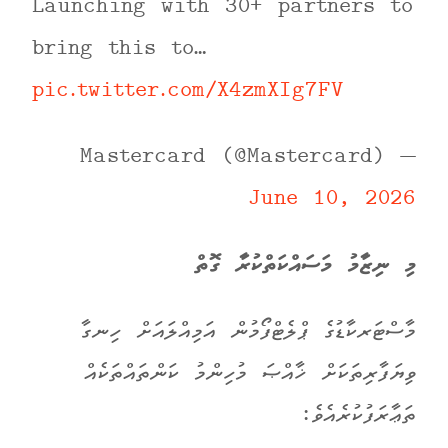
Launching with 30+ partners to
bring this to…
pic.twitter.com/X4zmXIg7FV
— Mastercard (@Mastercard)
June 10, 2026
މި ނިޒާމު މަސައްކަތްކުރާ ގޮތް
މާސްޓަރކާޑުގެ ޕްލެޓްފޯމުން އަމިއްލައަށް ހިނގާ
ވިޔަފާރިތަކަށް ޚާއްޞަ މުހިންމު ކަންތައްތަކެއް
ތަޢާރަފުކުރެއެވެ: