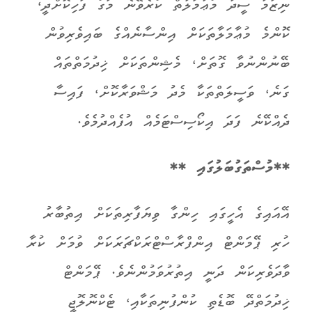
ނިޒާމާ ސީދާ މުޢާމަލާތް ކުރެވޭނެ މަގު ފަހިކޮށްދީ،
ކޮންމެ މުޢާމަލާތަކަށް އިންސާނެއްގެ ބައިވެރިވުން
ބޭނުންނުވާ ގޮތަށް، މެޝިންތަކަށް ޚިދުމަތްތައް
ގަނެ، ވަސީލަތްތަކާ މެދު މަޝްވަރާކޮށް، ފައިސާ
ދެއްކޭނެ ފަދަ އިކޯސިސްޓަމެއް އުފެއްދުމެވެ.
**މުސްތަގުބަލުގައި **
އޭއައިގެ އެހީގައި ހިންގާ ވިޔަފާރިތަކަށް އިތުބާރު
ހުރި ޕޭމަންޓް އިންފްރާސްޓްރަކްޗަރަކަށް ވުމަށް ކުރާ
ވާދަވެރިކަން ދަނީ އިތުރުވަމުންނެވެ. ޕޭމަންޓް
ޚިދުމަތްދޭ ބޮޑެތި ކުންފުނިތަކާއި، ޓެކްނޮލޮޖީ