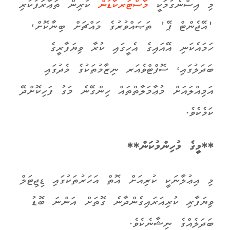
މި އިސްނެގުމަކީ
މާސްޓަރކާޑުން
ކުރިން ތަޢާރަފުކުރި
'އޭޖެންޓް ޕޭ' ތަޞައްވުރުގެ މައްޗަށް ބިނާކޮށް،
ހަމައެކަނި އޭއައިގެ އެހީގައި ކުރާ ވިޔަފާރީގެ
ބަދަލުގައި، ސޮފްޓްވެއަރ ނިޒާމުތަކުގެ މެދުގައި
އަމިއްލައަށް މުޢާމަލާތްތައް ހިންގޭނެ މަގު ފަހިކޮށްދޭ
ކަމެކެވެ.
**މީގެ މުހިންމުކަން**
މި އިޢުލާނަކީ ކުރިއަށް އޮތް އަހަރުތަކުގައި ޑިޖިޓަލް
ވިޔަފާރި ކުރިއަރައިގެންދާނެ ގޮތަށް އަންނަ ބޮޑު
ބަދަލެއްގެ ނިޝާނެކެވެ.