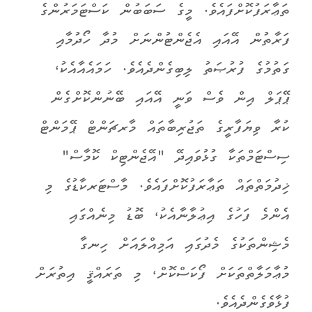
ތަޢާރަފުކޮށްފައެވެ. މީގެ ސަބަބުން ކަސްޓަމަރުންގެ
ފަރާތުން އޭއައި އެޖެންޓުންނަށް މުދާ ހޯދުމާއި
ގަތުމުގެ ފުރުޞަތު ލިބިގެންދެއެވެ. ހަމައެއާއެކު،
ޕޭޕަލް އިން ވެސް ވަނީ އޭއައި ބޭނުންކޮށްގެން
ކުރާ ވިޔަފާރީގެ ތަޖުރިބާތައް މާރޗަންޓް ޕޭމަންޓް
ސިސްޓަމްތަކާ ގުޅުވައިދޭ "އޭޖެންޓިކް ކޮމާސް"
ޚިދުމަތްތައް ތަޢާރަފުކޮށްފައެވެ. މާސްޓަރކާޑުގެ މި
އެންމެ ފަހުގެ އިޢުލާނާއެކު، ބޮޑު މިނެއްގައި
މެޝިންތަކުގެ މެދުގައި އަމިއްލައަށް ހިނގާ
މުޢާމަލާތްތަކަށް ފޯކަސްކޮށް، މި ތަރައްޤީ އިތުރަށް
ފުޅާވެގެންދެއެވެ.