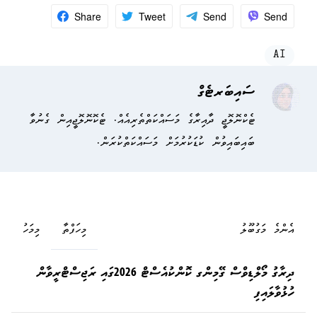
Share
Tweet
Send
Send
AI
ސައިބަރޓެގް
ޓެކްނޮލޮޖީ ދާއިރާގެ މަސައްކަތްތެރިއެއް. ޓެކޮނޮލޮޖީއިން ގެނުވާ
ބައިބައިވުން ކުޑަކުރުމަށް މަސައްކަތްކުރަން.
އެންމެ މަގުބޫލު
މިހަފްތާ
މިމަހު
ދިރާގު މޯލްޑިވްސް ގޭމިންގ ކޮންކުއެސްޓް 2026ގައި ރަޖިސްޓްރީވާން
ހުޅުވާލައިފި