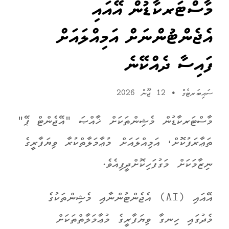
މާސްޓަރކާޑުން އޭއައި
އެޖެންޓުންނަށް އަމިއްލައަށް
ފައިސާ ދެއްކޭނެ
ސައިބަރޓެގް
•
12 ޖޫން 2026
މާސްޓަރކާޑުން މެޝިންތަކަށް ޚާއްޞަ "އޭޖެންޓް ޕޭ"
ތަޢާރަފުކޮށް، އަމިއްލައަށް މުޢާމަލާތްކުރާ ވިޔަފާރީގެ
ނިޒާމަކަށް މަގުފަހިކޮށްދީފިއެވެ.
އޭއައި (AI) އެޖެންޓުންނާއި މެޝިންތަކުގެ
މެދުގައި ހިނގާ ވިޔަފާރީގެ މުޢާމަލާތްތަކަށް