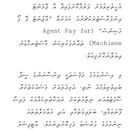
އެހީތެރިވުމަށް ފަރުމާކޮށްފައިވާ އާ ޕޭމަންޓް
އިންފްރާސްޓްރަކްޗަރެއް ކަމަށްވާ "އޭޖެންޓް ޕޭ ފޯ
މެޝިންސް" (Agent Pay for
Machines) ތަޢާރަފުކުރިކަން މާސްޓަރކާޑުން
އިޢުލާނުކޮށްފިއެވެ.
މި އިސްނެގުމުގެ މަޤްޞަދަކީ އިންސާނުންގެ ސީދާ
ބައިވެރިވުމެއް ނެތި، އަމިއްލައަށް މަސައްކަތްކުރާ
ސޮފްޓްވެއަރ ނިޒާމުތަކަށް ރައްކާތެރިކަމާއެކު ފައިސާ
ފޮނުވުމާއި، ބަލައިގަތުމާއި އަދި މުޢާމަލާތްތައް
ނިންމުމުގެ ފުރުޞަތު ފަހިކޮށްދިނުމެވެ. އާޓިފިޝަލް