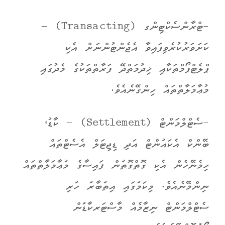
-ޓްރާންސެކްޓިންގ (Transacting) –
ކަށަވަރުކުރެވިފައިވާ އެޖެންޓުންނަށް އެކި
ޕްލެޓްފޯމްތަކާއި ޚިދުމަތްދޭ ފަރާތްތަކުގެ މެދުގައި
މުޢާމަލާތްތައް ހިންގޭނެއެވެ.
-ސެޓްލްމަންޓް (Settlement) – ކާޑު،
ބޭންކް އެކައުންޓް އަދި ޑިޖިޓަލް އެސެޓްތައް
ހިމެނޭހެން އެކި ގޮތްގޮތުން ފައިސާގެ މުޢާމަލާތްތައް
ނިންމޭނެއެވެ. މިކަމުގައި އިތުބާރު ހުރި
ސެޓްލްމަންޓް ނިޒާމެއް މާސްޓަރކާޑުން