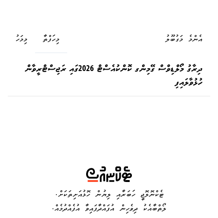
އެންމެ މަގުބޫލު
މިހަފްތާ
މިމަހު
ދިރާގު މޯލްޑިވްސް ގޭމިންގ ކޮންކުއެސްޓް 2026ގައި ރަޖިސްޓްރީވާން
ހުޅުވާލައިފި
ޓެކްނޮލޮޖީ ހަބަރާއި ލިޔުން ހޮޅުއަށިތަކަށް.
ލޯތްބާއެކު ދިވެހިން އުފައްދާފައިވާ އުފެއްދުމެއް.