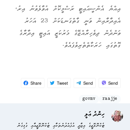
އިއްޔެ އެންސީއައިޓީ ރަސްމީކޮށް އުވާލެވުނު އިރު،
އެއިދާރާއިން ވަނީ ގާތްގަނޑަކަށް 23 އަހަރު
ވަންދެން ދިވެހިރާއްޖޭގެ މަރުކަޒީ އައިޓީ އިދާރާގެ
ގޮތުގައި ހަރަކާތްތެރިވެފައެވެ.
Share
Tweet
Send
Send
govmv
raajje
ހިންދު ޢަލީ
ޓެކްނޮލޮޖީގެ އިޖާދީ އުފެއްދުންތަކާއި ޓެކްނޮލޮޖީއާއި ގުޅިގެން