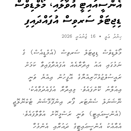
އެންސީއައިޓީ އުވާލައި، މޯލްޑިވްސް
ޑިޖިޓަލް ސަރވިސް އުފައްދައިފި
ހިންދު ޢަލީ
•
16 ޖެނުއަރީ 2026
މޯލްޑިވްސް ޑިޖިޓަލް ސަރވިސް (އެމްޑީއެސް) ގެ
ނަމުގައި އައު އިދާރާއެއް އުފައްދާފައިވާ ކަމަށް
ރައީސުލްޖުމްހޫރިއްޔާގެ އޮފީހުން އިއްޔެ ވަނީ
އިއުލާނު ކޮށްފައެވެ. މިއިދާރާ އުފެއްދުމާއެކު،
ނޭޝަނަލް ސެންޓަރ ފޯރ އިންފޮމޭޝަން ޓެކްނޮލޮޖީ
(އެންސީއައިޓީ) ވަނީ ރަސްމީކޮށް އުވާލާފައެވެ.
އެއާއެކު އެންސީއައިޓީގެ ދައުރާއި އެންމެހާ