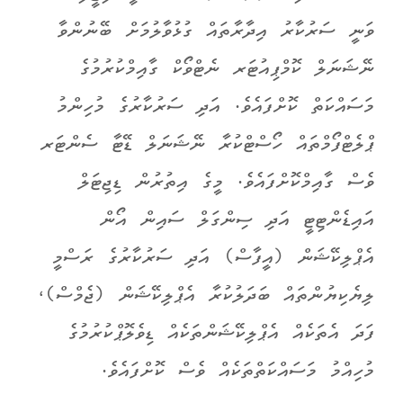
ވަނީ ސަރުކާރު އިދާރާތައް ގުޅުވާލުމަށް ބޭނުންވާ
ނޭޝަނަލް ކޮމްޕިއުޓަރ ނެޓްވޯކް ގާއިމްކުރުމުގެ
މަސައްކަތް ކޮށްފައެވެ. އަދި ސަރުކާރުގެ މުހިންމު
ޕްލެޓްފޯމްތައް ހޯސްޓްކުރާ ނޭޝަނަލް ޑޭޓާ ސެންޓަރ
ވެސް ގާއިމްކޮށްފައެވެ. މީގެ އިތުރުން ޑިޖިޓަލް
އައިޑެންޓިޓީ އަދި ސިންގަލް ސައިން އޯން
އެޕްލިކޭޝަން (އީފާސް) އަދި ސަރުކާރުގެ ރަސްމީ
ލިޔެކިޔުންތައް ބަދަލުކުރާ އެޕްލިކޭޝަން (ޖެމްސް)،
ފަދަ އެތަކެއް އެޕްލިކޭޝަންތަކެއް ޑިވެލޮޕްކުރުމުގެ
މުހިއްމު މަސައްކަތްތަކެއް ވެސް ކޮށްފައެވެ.