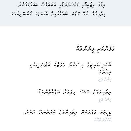
ދިމާވާ އިޖުތިމާއި މައްސަލަތަކާއި އަބަދުވެސް ބަދަލުވަމުންދާ
މިދާއިރާއާ ބެހޭ ގޮތުން ޝައުގުވެރިވާ ވާހަކަތައް ގެނެސްދިނުމަށް
ގުޅުންހުރި ލިޔުންތައް
އެންސީއައިޓީގެ މިސްރާބު ގަވްޓެކް އެޖެންސީއާއި
ދިމާލަށް
ހިންދު ޢަލީ
ދިވެހިރާއްޖެ 2.0: މިފަހަރު ތަފާތުވާނެތަ؟
ހިންދު ޢަލީ
ޑިޖިޓަލް ގައުމަކަށް ދިވެހިރާއްޖެ ކުރަމުންދާ ދަތުރު
އަޙްމަދު ދާއޫދު