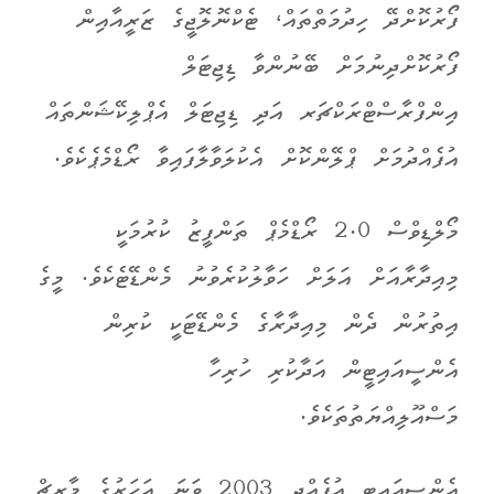
ފޯރުކޮށްދޭ ހިދުމަތްތައް، ޓެކްނޮލޮޖީގެ ޒަރީއާއިން
ފޯރުކޮށްދިނުމަށް ބޭނުންވާ ޑިޖިޓަލް
އިންފްރާސްޓްރަކްޗަރ އަދި ޑިޖިޓަލް އެޕްލިކޭޝަންތައް
އުފެއްދުމަށް ޕްލޭންކޮށް އެކުލަވާލާފައިވާ ރޯޑްމެޕެކެވެ.
މޯލްޑިވްސް 2.0 ރޯޑްމެޕް ތަންފީޒު ކުރުމަކީ
މިއިދާރާއަށް އަލަށް ހަވާލުކުރެވުނު މެންޑޭޓެކެވެ. މީގެ
އިތުރުން ދެން މިއިދާރާގެ މެންޑޭޓަކީ ކުރިން
އެންސީއައިޓީން އަދާކުރި ހުރިހާ
މަސްއޫލިއްޔަތުތަކެވެ.
އެންސީއައިޓީ އުފެއްދީ 2003 ވަނަ އަހަރުގެ މާރޗް