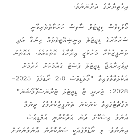
އިހުތިޔާރުގެ ދަށުންނެވެ.
މޯލްޑިވްސް ޑިޖިޓަލް ސާވިސް ހަރަކާތްތެރިވާނީ
ސަރުކާރުގެ ޑިޖިޓަލް އިނީޝިއޭޓިވްތައް ހިންގާ އަދި
ތަންފީޒުކުރާ މަރުކަޒީ އިދާރާގެ ގޮތުގައެވެ. އެގޮތުން
ދިވެހިރާއްޖޭ ޑިޖިޓަލް ފަސްޓް ގައުމަކަށް ހެދުމަށް
އެކުލަވާލާފައިވާ "މޯލްޑިވްސް 2.0 ރޯޑްމެޕް 2025-
2028: ޖަރނީ ޓު ޑިޖިޓަލް ޓްރާންސްފޮމޭޝަން"
މަގުޗާޓުގައިވާ ކަންކަން ތަންފީޒުކުރުމުގެ ޒިންމާ
އެންމެ އިސްކޮށް ދެން އަދާކުރާނީ އެމްޑީއެސް
އިންނެވެ. މި ރޯޑްމެޕްއަކީ ސަރުކާރުން އާންމުންނަށް