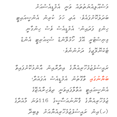
މަސްއޫލިއްޔަތުތައް ވަނީ އެމްޑީއެސްއަށް
ބަދަލުކޮށްފައެވެ.
އަދި ހަމަ ކުރިން އެންސީއައިޓީ
ހިންގި ފަދައިން، އެމްޑީއެސް ވެސް ހިންގާނީ
މިނިސްޓްރީ އޮފް ހޯމްލޭންޑް ސެކިއުރިޓީ އެންޑް
ޓެކްނޮލޮޖީގެ ދަށުންނެވެ.
ރައީސުލްޖުމްހޫރިއްޔާގެ އިދާރާއިން އާންމުކޮށްފައިވާ
ބަޔާނުގައި
ވާގޮތުން އެމްޑީއެސް އުފައްދާ،
އެންސީއައިޓީ އުވާލާފައިވަނީ ދިވެހިރާއްޖޭގެ
ޖުމްހޫރިއްޔާގެ ޤާނޫނުއަސާސީގެ 116ވަނަ މާއްދާގެ
(ހ)އިން ރައީސުލްޖުމްހޫރިއްޔާއަށް ލިބިދޭ