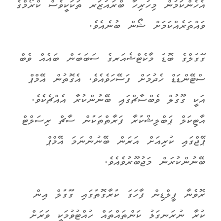
އެހެންކަމުން މިހުރިހާ ބްރައުޒަރ ތަކަކީވެސް ކްރޯމްގެ
ވައްތަރެއްކަމަށް ޝޯން ބުނެއެވެ.
ގޫގުލްގެ ބޮޑު މާކެޓްޝެއަރގެ ސަބަބުން ބައެއް ވެބް
ސްޓޭންޑަޑް ހެދުމަށް ފަސޭހަވެއެވެ. އެގޮތުން އޭމްޕް
އަކީ ގޫގުލް ވެބްސާޗްގައި ބޭނުންކުރާ އެއްޗެކެެވެ.
އާޓިކަލް ޕަބްލިޝްކުރާ ފަރާތްތަކުން ސާޗް ރިސަލްޓް
ޕޭޖްގައި ކުރިއަށް އަރަން ބޭނުންނަމަ އޭމްޕް
ބޭނުންކުރަން މަޖުބޫރުވެއެވެ.
ރޮވެނާ ފީލްޑިން ފާހަގަ ކުރާގޮތުގައި ގޫގުލް އިން
ކުރާ ނުރަނގަޅު ކަންތައްތައް ހުއްޓުވުމަކީ ވަރަށް