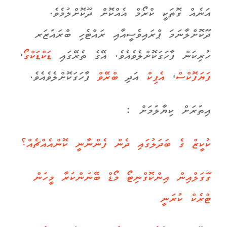
އަނެއް ގޮތަކީ ކްރޯމް އެއްކޮށް ދޫކޮށްލުމެވެ.
ދޫކޮށްލާނަމަ ޕްރައިވެސީއާއި ރައްޓެހި ބްރައުޒަރ
ހުރިކަން ފާހަގަކޮށްލެވެއެވެ. އޭގެ ތެރޭގައި
ޑަކްޑަކްގޯ
،
ފަޔަފޮކްސް
،
އެޕިކް
އަދި
ބްރޭވް
ފާހަގަކޮށްލެވެއެވެ.
އިތުރަށް ކިޔާލުމަށް :
ކުކީޒް ގެ ބަދަލުގައި ދެން ފެންނާނީ ކޮންއެއްޗެއް؟
ގޫގަލްއިން އިންކޮގްނިޓޯ މޯޑް ބޭނުންކުރާ މީހުން
ޓްރެކް ކުރަނީ