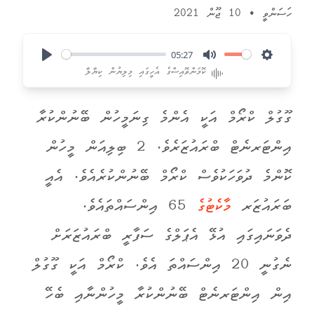
ހަސަންވީ
•
10 ޖޫން 2021
05:27
Play
Mute
Settings
ކޮމަންވޮއިސްގެ އެހީގައި މިލިޔުން ކިޔާލާ
ގޫގުލް ކްރޯމް އަކީ އެންމެ ގިނަމީހުން ބޭނުންކުރާ
އިންޓަރނެޓް ބްރައުޒަރެވެ. 2 ބިލިއަން މީހުން
ކޮންމެ ދުވަހަކުވެސް ކްރޯމް ބޭނުންކުރެއެވެ. އެއީ
ބަރައުޒަރ
މާކެޓުގެ
65 އިންސައްތައެވެ.
ދެވަނައިގައި އުޅޭ އެޕަލްގެ ސަފާރީ ބްރައުޒަރަށް
ނެގުނީ 20 އިންސައްތަ އެވެ. ކްރޯމް އަކީ ގޫގުލް
އިން އިންޓަރނެޓް ބޭނުންކުރާ މީހުންނާއި ބެހޭ