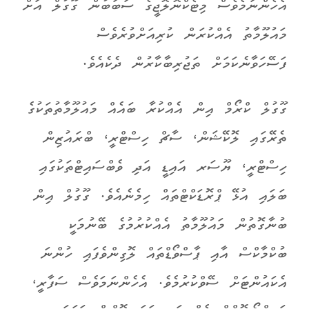
އެހެންނަމެވެސް މިޓެކްނޮލޮޖީގެ ސަބަބުން ގޫގުލް އަށް
މައުލޫމާތު އެއްކުރަން ކުރިއަށްވުރެވެސް
ފަސޭހަވާނެކަމަށް ތަޖުރިބާކާރުން ދެކެއެވެ.
ގޫގުލް ކްރޯމް އިން އެއްކުރާ ބައެއް މައުލޫމާތުތަކުގެ
ތެރޭގައި ލޮކޭޝަން، ސާޗް ހިސްޓްރީ، ބްރައުޒިން
ހިސްޓްރީ، ޔޫސަރ އައިޑީ އަދި ވެބްސައިޓްތަކުގައި
ބަލައި އުޅޭ ޕްރޮޑަކްޓްތައް ހިމެނެއެވެ. ގޫގުލް އިން
ބުނާގޮތުން މައުލޫމާތު އެއްކުރުމުގެ ބޭނުމަކީ
ބުކްމާކްސް އާއި ޕާސްވޯޑްތައް ލޮގިންވެފައި ހުންނަ
އެކައުންޓަށް ސޭވްކުރުމެވެ. އެހެންނަމަވެސް ސަފާރީ،