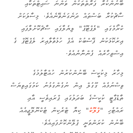
ބޭނުންކުރާ ފަރާތްތަކުން ވަންނަ ސައިޓްތަކާއި
ސާޗްކުރާ ބަސްތައް ދަނެގަނެވޭނެއެވެ. މިސާލަކަށް
ކްރޯމްގައި "ލެޕްޓޮޕް" ލިޔެލާފައި ސާޗްކޮށްލާފައި
އިރުކޮޅަކުން ފޭސްބުކް އެޕް ހުޅުވާލާއިރު ލެޕްޓޮޕް ގެ
އިސްތިހާރެއް ފެންނާނެއެވެ.
މިހާރު މިކުކީސް ބޭނުންކުރުން ހުއްޓާލުމުގެ
ވިސްނުމެއް ގޫގުލް އިން ނުގެންގުޅުނު ކަމުގައިވިޔަސް
ތާޑްޕާޓީ ކުކީސްގެ ބަދަލުގައި ޕްރައިވެސީ އާއި
ރައްޓެހި "
ފްލޮކް
" ކިޔާ ޓްރެކިން ޓެކްނޮލޮޖީއެއް
ބޭނުން ކުރަންވަނީ ޕްލޭންކޮށްފައިއެވެ.