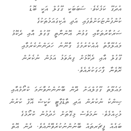
އުދަގޫ ކަމެކެވެ. ސަބަބަކީ ގޫގުލް އަކީ ބޮޑު
ކުންފުންޏަކަށްވެފައި އަދި އެކިގައަމުތަކުގެ
ސަރުކާރުތަކާއި ގުޅުން އޮންނާތީ ގޫގުލް އާއި ދެކޮޅު
މައުލޫމާތު އެއްކުރުމުގެ ގާނޫނު ހަދަންނުކެރުމާއި
ގޫގުލް އާއި ދެކޮޅަށް ފިޔަވަޅު އަޅަން ނުކެރުން
ރޮވެނާ ފާހަގަކުރެއެވެ.
މައުލޫތު ގޫގުލްއަށް ދޭން ބޭނުންނުވާނަމަ ކްރޯމްއާއި
ސިންކު ނުކުރުން އަދި ތާޑްޕާޓީ ކުކީސް އޮފް ކުރުން
މުހިއްމެވެ. ނަމަވެސް މިގޮތަށް ހެދުމުން ކްރޯމްގެ
ބައެއް ފީޗަރތައް ބޭނުންނުކުރެވޭނެއެވެ. ދެން އޮތް