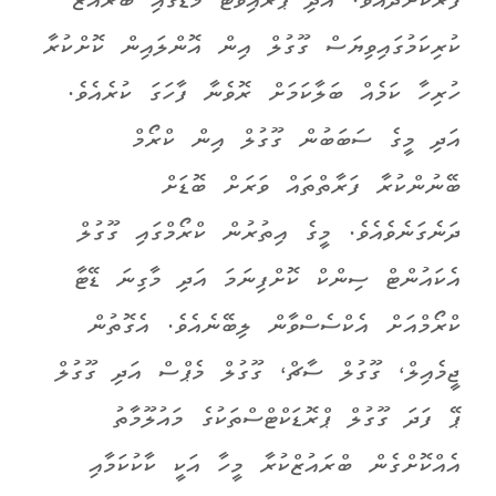
ފޯރުކޮށްދެއެވެ. އަދި ޕްރައިވެޓް މޯޑްގައި ބްރައުޒް
ކުރިކަމުގައިވިޔަސް ގޫގުލް އިން އޮންލައިން ކޮށްކުރާ
ހުރިހާ ކަމެއް ބަލާކަމަށް ރޮވެނާ ފާހަގަ ކުރެއެވެ.
އަދި މީގެ ސަބަބުން ގޫގުލް އިން ކްރޯމް
ބޭނުންކުރާ ފަރާތްތައް ވަރަށް ބޮޑަށް
ދަނެގަނެވެއެވެ. މީގެ އިތުރުން ކްރޯމްގައި ގޫގުލް
އެކައުންޓް ސިންކް ކޮށްފިނަމަ އަދި މާގިނަ ޑޭޓާ
ކްރޯމްއަށް އެކްސެސްވާން ލިބޭނެއެވެ. އެގޮތުން
ޖީމެއިލް، ގޫގުލް ސާޗް، ގޫގުލް މެޕްސް އަދި ގޫގުލް
ޕޭ ފަދަ ގޫގުލް ޕްރޮޑަކްޓްސްތަކުގެ މައުލޫމާތު
އެއްކޮށްގެން ބްރައުޒްކުރާ މީހާ އަކީ ކާކުކަމާއި