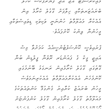
މައިކްރޯސޮފްޓް އެޖް އަދި ފަޔަރފޮކްސް ކަހަލަ
ބްރައުޒަރތަކާއި ހިލާފަށް ގޫގުލް ކްރޯމް އިން
އެއްކުރާ މައުލޫމާތު ހުންނަނީ ވަކިވަކި ޑިވައިސްތަކާއި
މީހުންނާ ލިންކު ކޮށްފައެވެ.
ޕްރައިވެސީ ކޮންސަލްޓެންސީއެއް ކަމަށްވާ މިސް
އައިޖީ ގީކް ގެ ފައުންޑަރ ރޮވެނާ ފީލްޑިން ބުނާ
ގޮތުގައި ގޫގުލް ކްރޯމްއިން ރަނގަޅު ބޭނުމުގައި
ކޮންމެހެން އެއްކުރާމައުލޫމާތު އެއްކުރިނަމަވެސް
މީހުން ބްރައުޒް ކުރާއިރު ގެންގުޅޭ ކަންތައްތަކުގެ
މައުލޫމާތު ގޫގުލް ކްރޯމްއިން ގޫގުލް ކުންފުންޏަށް