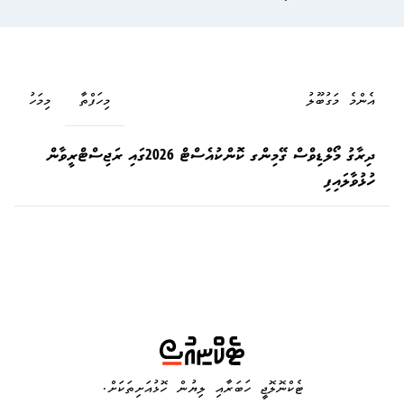
އެންމެ މަގުބޫލު
މިހަފްތާ
މިމަހު
ދިރާގު މޯލްޑިވްސް ގޭމިންގ ކޮންކުއެސްޓް 2026ގައި ރަޖިސްޓްރީވާން
ހުޅުވާލައިފި
ޓެކްނޮލޮޖީ ހަބަރާއި ލިޔުން ހޮޅުއަށިތަކަށް.