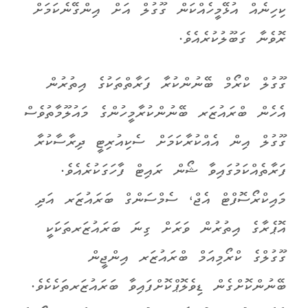
ކިހިނެއް އުޅޭމީހެއްކަން ގޫގުލް އަށް އިންގޭނެކަމަށް
ރޮވެނާ ގަބޫލުކުރެއެވެ.
ގޫގުލް ކްރޯމް ބޭނުންކުރާ ފަރާތްތަކުގެ އިތުރުން
އެހެން ބްރައުޒަރ ބޭނުންކުރާމީހުންގެ މައުލޫމާތުވެސް
ގޫގުލް އިން އެއްކުރާކަމަށް ސެކިއުރިޓީ ދިރާސާކުރާ
ފަރާތެއްކަމުގައިވާ ޝޯން ރައިޓް ފާހަގަކުރެއެވެ.
މައިކްރޯސޮފްޓް އެޖް، ސެމްސަންގް ބަރައުޒަރ އަދި
އޮޕެރާގެ އިތުރުން ވަރަށް ގިނަ ބަރައުޒަރތަކަކީ
ގޫގުލްގެ ކްރޯމިއަމް ބްރައުޒަރ އިންޖީން
ބޭނުންކޮށްގެން ޑިވެލޮޕްކޮށްފައިވާ ބަރައުޒަރތަކެކެވެ.