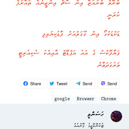
ބްރޭވް ބްރައުޒާ އިން ސާޗް އިންޖީނެއް ތައާރަފް
ކުރަނީ
ޑަކްޑަކްގޯ އިން ގޫގަލްއަށް ފާޑުކިޔައިފި
ފަޔާފޮކްސް ގެ އައު އަޕްޑޭޓް އާއިއެކު ސެކިއުރިޓީ
ވަރުގަދަވާނެ
Share
Tweet
Send
Send
google
Browser
Chrome
ހަސަންވީ
ޓެކްނޮލޮޖީގެ ފޭންއެއް