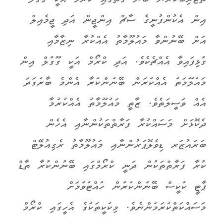
އިން އެކުންފުނީގެ ސާޗް އިންޖީން އަދި ޖީމެއިލް
އަށް ބޭނުންވާ މައުލޫމާތު އެއްކުރާ ނިޒާމާއި
ގުޅިފައިވާ އެއްޗެކެވެ. އަދި ކްރޯމް އަކީ ގޫގުލް އިން
މައުލޫމަތު އެއްކުރަން ބޭނުންކުރާ އެންމެ ބާރުގަދަ
އެއް ވަސީލަތެވެ. ޒާތީ މައުލޫމާތު އެއްކުރުމާ
ދެކޮޅަށް މަސައްކުރާ ފަރާތްތަކުންނާއި އެހެން
ބަރައުޒަރ ޑިވެލޮޕަރުންނާއި މައުލޫމާތު ރެގިއުލޭޓް
ކުރާ ފަރާތްތަކުން ދަނީ ކްރޯމްގައި ބޭނުންކުރާ ތާޑް
ޕާޓީ ކުކީސް ބޭނުންކުރުން ހުއްޓުވުމަށް
މަސައްކަތްކުރަމުންނެވެ. މިކުކީތަކުގެ އެހީގައި ކްރޯމް