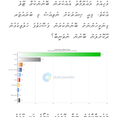
މުހިއްމު މައުލޫމާތު އެއްކުރަން ބޭނުންކުރާ ޓޫލް
އެކެވެ. މިއީ ސިއްރަކަށް ނުވިއަސް މި ބްރައުޒަރ
ގިނަމީހުންނަށް ބޭނުންކުރަން ފަސޭހަވެފަ ހަލުވިކަމުން
ދޫކޮށްލަން ބޭނުން ނުވަނީބާ؟
ތަޖުރިބާކާރުން ބުނާ ގޮތުގައި ކްރޯމް އަކީ ގޫގުލް