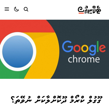
ގޫގުލް ކްރޯމް ދޫކޮށްލާކަށް ނުވޭތަ؟