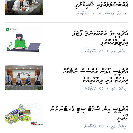
އެއްބަސްވުމެއްގައި ސޮއިކޮށްފި
އަޙްމަދު އަޙްސަން
•
31 އޮކްޓޯބަރު
އެޗްޑީސީގެ ރެކްރޫމަންޓް ޕޯޓަލް
އިފްތިތާހުކޮށްފި
ހިންދު ޢަލީ
•
27 އޮކްޓޯބަރު
އެޗްޑީސީ އޯޕަން އެކްސެސް ނެޓްވޯކް
ޚިދުމަތް ފެށީ ދިރާގާއިއެކު
ހިންދު ޢަލީ
•
05 އޮކްޓޯބަރު
އެޗްޑީސީ އިން ސްމާޓް ސިޓީ ޕާރޓްނަރުން
ހޯދަނީ
ހިންދު ޢަލީ
•
03 އޮކްޓޯބަރު