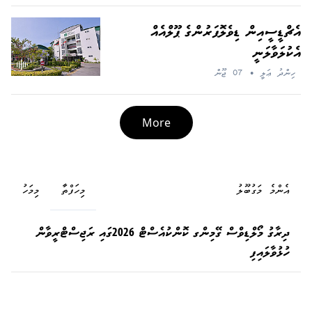
އެޗްޑީސީއިން ޑިވެލޮޕަރުންގެ ޕޫލްއެއް
އެކުލަވާލަނީ
ހިންދު ޢަލީ
•
07 ޖޫން
More
އެންމެ މަގުބޫލު
މިހަފްތާ
މިމަހު
ދިރާގު މޯލްޑިވްސް ގޭމިންގ ކޮންކުއެސްޓް 2026ގައި ރަޖިސްޓްރީވާން
ހުޅުވާލައިފި