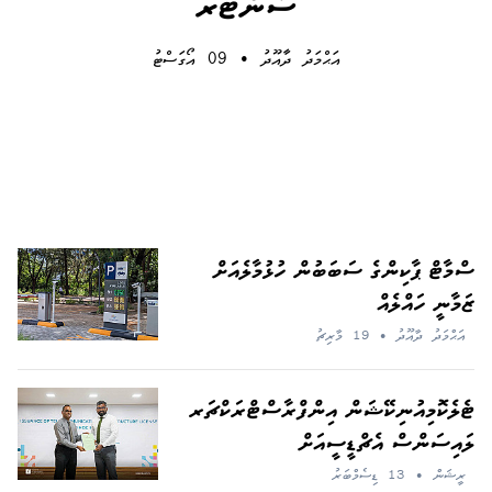
ސެންޓަރ
އަޙްމަދު ދާއޫދު
•
09 އޯގަސްޓު
ސްމާޓް ޕާކިންގެ ސަބަބުން ހުޅުމާލެއަށް
ޒަމާނީ ހައްލެއް
އަޙްމަދު ދާއޫދު
•
19 މާރިޗު
ޓެލެކޮމިއުނިކޭޝަން އިންފްރާސްޓްރަކްޗަރ
ލައިސަންސް އެޗްޑީސީއަށް
ރީޝަން
•
13 ޑިސެމްބަރު