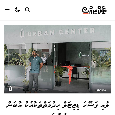
ލުއި ފަސޭހަ ޑިޖިޓަލް ޚިދުމަތްތަކާއެކު އާބަން