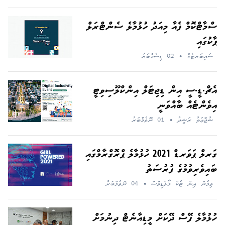
ސްމާޓްކޮމް ފެއާ މިއަދު ހުޅުމާލެ ސެންޓްރަލް
ޕާކުގައި
ސައިބަރޓެގް
•
02 ޑިސެމްބަރު
އެޗް.ޑީ.ސީ އިން ޑިޖިޓަލް އިންކްލޫސިވިޓީ
އިވެންޓެއް ބާއްވަނީ
ޝުޖާޢަތު ރަޝީދު
•
01 ނޮވެމްބަރު
ގަރލް ޕަވަރޑް 2021 ހުޅުމާލެ ޕްރޮގްރާމްގައި
ބައިވެރިވުމުގެ ފުރުސަތު
ވިމެން އިން ޓެކް މޯލްޑިވްސް
•
04 ނޮވެމްބަރު
ހުޅުމާލެ ފޭސް ދޭކަށް މީޑިއާނެޓް ދިނުމަށް