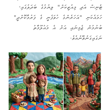
ޓެނިސް އަދި މިއުޒިކަށް" ލިޔުމުގެ ބަދަލުގައި،
ހަމައެކަނި "އަހަރެންގެ ހުވަފެނީ ގެ ފަރުމާކޮށްދީ"
ބުނުމުން ޖެމިނައި އަށް އެ މައުލޫމާތު
ނަގައިގަނެވޭނެއެވެ.