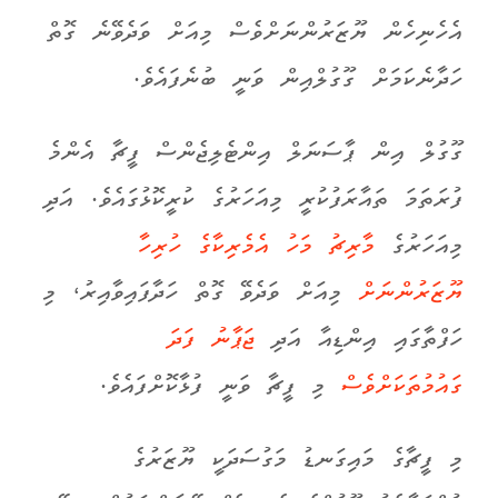
އެހެނިހެން ޔޫޒަރުންނަށްވެސް މިއަށް ވަދެވޭނެ ގޮތް
ހަދާނެކަމަށް ގޫގުލްއިން ވަނީ ބުނެފައެވެ.
ގޫގުލް އިން ޕާސަނަލް އިންޓެލިޖެންސް ފީޗާ އެންމެ
ފުރަތަމަ ތައާރަފުކުރީ މިއަހަރުގެ ކުރީކޮޅުގައެވެ. އަދި
މިއަހަރުގެ
މާރިޗު މަހު އެމެރިކާގެ ހުރިހާ
ޔޫޒަރުންނަށް
މިއަށް ވަދެވޭ ގޮތް ހަދާފައިވާއިރު، މި
ހަފްތާގައި އިންޑިއާ އަދި
ޖަޕާނު ފަދަ
ގައުމުތަކަށްވެސް
މި ފީޗާ ވަނީ ފުޅާކޮށްފައެވެ.
މި ފީޗާގެ މައިގަނޑު މަގުސަދަކީ ޔޫޒަރުގެ