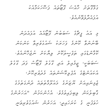
ގުޅޭގޮތަށް ޚާއްސަ ފޮޓޯތައް ފަސޭހަކަމާއެކު
އުފައްދާލެވޭނެއެވެ.
މި އައު ފީޗާގެ ސަބަބުން ފޮޓޯއެއް އުފައްދަން
ބޭނުންވާ ކޮންމެ ފަހަރަކު ޝައުގުވެރިވާ ކަންކަން
ކޮމާންޑްގައި ތަފްސީލުކޮށް ލިޔާކަށް ނުޖެހޭނެއެވެ.
ސަބަބަކީ، ޖީމެއިލް އަދި ގޫގުލް ފޮޓޯސް ފަދަ ގޫގުލް
އެކައުންޓްގެ އެޕްލިކޭޝަންތައް މެދުވެރިކޮށް،
ޖެމިނައިއަށް ޔޫޒަރުގެ މައުލޫމާތުތައް ދެނެގަތުމުގެ
ގާބިލުކަން ލިބިފައިވުމެވެ. އެހެންކަމުން "އަހަރެންގެ
ހުވަފެނީ ގެ ކުރަހައިދީ، އަހަރެން ޝައުގުވެރިވަނީ