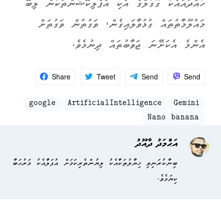
ހުއްދައާއެކު ގޫގުލްގެ އެކި އެޕްލިކޭޝަންތަކުން ލިބޭ
މައުލޫމާތުތައް ގުޅުވާލައިގެން، ވަގުތުން ވަގުތަށް
އެންމެ އެކަށޭނަ ޖަވާބުތައް ދިނުމެވެ.
Share
Tweet
Send
Send
google
ArtificialIntelligence
Gemini
Nano banana
އަޙްމަދު ދާއޫދު
ބިނާކުރަނިވި ޚިޔާލުތަކާއެކު ލިޔުންތެރިކަމަށް އުފަލާއެކު މަރުޙަބާ
ކިޔަމެވެ.