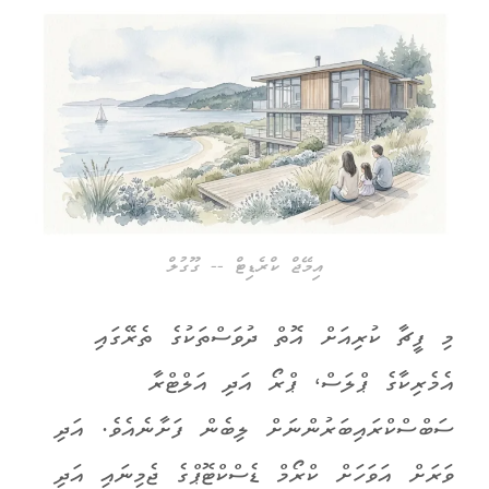
އިމޭޖް ކްރެޑިޓް -- ގޫގުލް
މި ފީޗާ ކުރިއަށް އޮތް ދުވަސްތަކުގެ ތެރޭގައި
އެމެރިކާގެ ޕްލަސް، ޕްރޯ އަދި އަލްޓްރާ
ސަބްސްކްރައިބަރުންނަށް ލިބެން ފަށާނެއެވެ. އަދި
ވަރަށް އަވަހަށް ކްރޯމް ޑެސްކްޓޮޕްގެ ޖެމިނައި އަދި