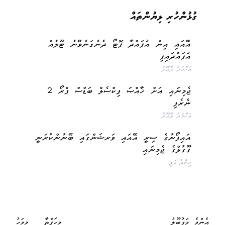
ގުޅުންހުރި ލިޔުންތައް
އޭއައި އިން އުފައްދާ ފޮޓޯ ދެނެގަނެވޭނެ ޓޫލެއް
އުފައްދައިފި
އަޙްމަދު ދާއޫދު
ޖެމިނައި އަށް ޚާއްޞަ ޕިކްސެލް ބަޑްސް ޕްރޯ 2
ނެރެފި
އަޙްމަދު ދާއޫދު
އައިފޯނުގެ ސިރީ އޭއައި ވަރޝަންގައި ބޭނުންކުރަނީ
ގޫގުލްގެ ޖެމިނައި
ހިންދު ޢަލީ
އެންމެ މަގުބޫލު
މިހަފްތާ
މިމަހު