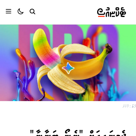
ފޮޓޯ : ގޫގުލް