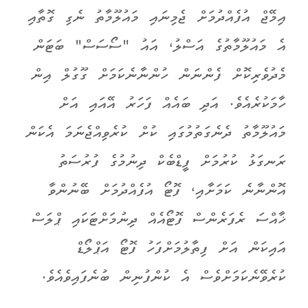
އިމޭޖް އުފެއްދުމަށް ޖެމިނައި މައުލޫމާތު ނެގި ގޮތާއި
އެ މައުލޫމާތުގެ އަސްލު، އައު "ސޯސަސް" ބަޓަން
މެދުވެރިކޮށް ފެންނަން ހުންނާނެކަމަށް ގޫގުލް އިން
ހާމަކުރެއެވެ. އަދި ބައެއް ފަހަރު އޭއައި އަށް
މައުލޫމާތު ދެނެގަތުމުގައި ކުށް ކުރެވިއްޖެނަމަ އެކަން
ރަނގަޅު ކުރުމަށް ފީޑްބެކް ދިނުމުގެ ފުރުސަތު
އޮންނާނެ ކަމަށާއި، ފޮޓޯ އުފެއްދުމަށް ބޭނުންވާ
ޚާއްސަ ރެފަރެންސް ފޮޓޯއެއް ދިނުމަށްޓަކައި ޕްލަސް
އައިކަން އަށް ފިތާލުމަށްފަހު ފޮޓޯ އަޕްލޯޑް
ކުރެވޭނެކަމަށްވެސް އެ ކުންފުނިން ބުނެފައިވެއެވެ.