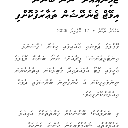
ޖެމިނައިއަށް "ނެނޯ ބަނާނާ"
އިމޭޖް ޖެނެރޭޝަން ތަޢާރަފުކޮށްފި
އަޙްމަދު ދާއޫދު
•
17 އޭޕްރީލު 2026
ގޫގުލްގެ ޖެމިނައި އޭއައިގައި ހިމެނޭ "ޕާސަނަލް
އިންޓެލިޖެންސް" ފީޗާއަށް، ނެނޯ ބަނާނާ މޮޑެލްގެ
އެހީގައި ފޮޓޯ އުފައްދައިދޭ ގާބިލުކަން އިތުރުކުރަން
ނިންމައިފިކަން އެ ކުންފުނިން ބުރާސްފަތި ދުވަހު
އިއުލާނުކޮށްފިއެވެ.
މި ބަދަލާއެކު، ބޭނުންކުރާ ފަރާތްތަކުގެ އަމިއްލަ
މައުލޫމާތާއި ޝައުގުވެރިކަން ހުންނަ ކަންކަމާ