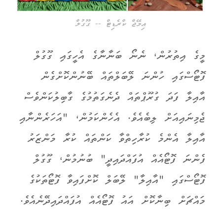
އިމޭޖް ކްރެޑިޓް -- ގޫގުލް
މީގެ އިތުރުން، ނެނޯ ބަނާނާގެ އެހީގައި ގޫގުލް
ފޮޓޯސްގައި ހުންނަ ލޭބަލްތައް ބޭނުންކޮށްގެން
އާއިލާ ފަދަ ގުރޫޕްތައް ދެނެގަތުމުގެ ގާބިލުކަންވެސް
ޖެމިނައިއަށް ލިބެއެވެ. އެހެންކަމުން، "އަހަރެންނާއި
އާއިލާ އެންމެ ކުރާހިތްވާ ކަންތައް ކުރާ މަންޒަރު
ފެންނަ ފޮޓޯއެއް އުފައްދައިދީ" ބުނުމުން، ގޫގުލް
ފޮޓޯސްގައި "އާއިލާ" ލޭބަލް ކޮށްފައިވާ ފޮޓޯތަކުގެ
މައްޗަށް ބިނާކޮށް އައު ފޮޓޯއެއް އުފައްދައިދޭނެއެވެ.